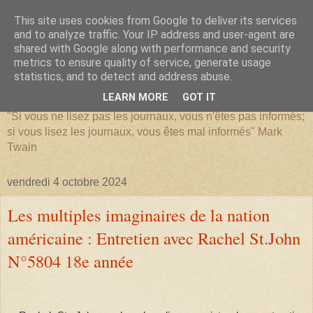
This site uses cookies from Google to deliver its services
and to analyze traffic. Your IP address and user-agent are
shared with Google along with performance and security
metrics to ensure quality of service, generate usage
SERIATIM
statistics, and to detect and address abuse.
LEARN MORE
GOT IT
"Si vous ne lisez pas les journaux, vous n'êtes pas informés;
si vous lisez les journaux, vous êtes mal informés" Mark
Twain
vendredi 4 octobre 2024
Les multiples imaginaires de la nation
américaine : Entretien avec Rachel St.John
N°5804 18e année