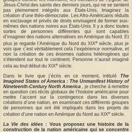
Jésus-Christ des saints des derniers jours, qui ne se sentent
pas pleinement intégrés aux États-Unis. Imaginez la
création d’une théo-démocratie. Les Afro-Américains réduits
en esclavage et privés de droits envisagent de former eux-
mêmes des nations noires aux États-Unis. Il y a donc toutes
sortes de personnes différentes qui sont capables
d’imaginer des nations alternatives en Amérique du Nord. Et
e
plus je regarde l’Amérique du Nord du XIX
siècle, plus je
vois que c’est véritablement cela l’expérience normative, et
non la création de ces énormes nations hétérogènes qui
s’étendent sur tout le continent. Personne n’aurait imaginé
e
cela au tout début du XIX
siècle.
Dans le livre que j’écris en ce moment, intitulé
The
Imagined States of America : The Unmanifest History of
Nineteenth-Century North America
, je cherche à remettre
en question ces récits globaux de l’histoire américaine pour
mettre l’accent sur la contingence dans les diverses
créations d’une nation, en examinant ces différents groupes
de personnes qui ont été impliqués dans les projets de
e
création d’une nation en Amérique du Nord au XIX
siècle.
La Vie des idées
: Vous proposez une histoire de la
construction de la nation américaine qui se concentre