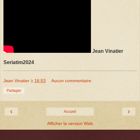
Jean Vinatier
Seriatim2024
Jean Vinatier
à
16:53
Aucun commentaire:
Partager
‹
›
Accueil
Afficher la version Web