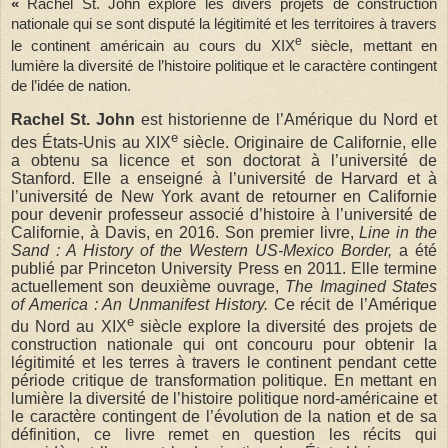
«
Rachel St. John explore les divers projets de construction
nationale qui se sont disputé la légitimité et les territoires à travers
e
le continent américain au cours du XIX
siècle, mettant en
lumière la diversité de l’histoire politique et le caractère contingent
de l’idée de nation.
Rachel St. John
est historienne de l’Amérique du Nord et
e
des États-Unis au XIX
siècle. Originaire de Californie, elle
a obtenu sa licence et son doctorat à l’université de
Stanford. Elle a enseigné à l’université de Harvard et à
l’université de New York avant de retourner en Californie
pour devenir professeur associé d’histoire à l’université de
Californie, à Davis, en 2016.
Son premier livre,
Line in the
Sand : A History of the Western US-Mexico Border,
a été
publié par Princeton University Press en 2011.
Elle termine
actuellement son deuxième ouvrage,
The Imagined States
of America : An Unmanifest History.
Ce récit de l’Amérique
e
du Nord au XIX
siècle explore la diversité des projets de
construction nationale qui ont concouru pour obtenir la
légitimité et les terres à travers le continent pendant cette
période critique de transformation politique. En mettant en
lumière la diversité de l’histoire politique nord-américaine et
le caractère contingent de l’évolution de la nation et de sa
définition, ce livre remet en question les récits qui