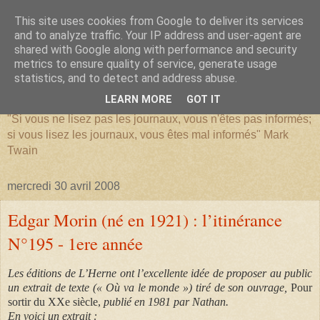
This site uses cookies from Google to deliver its services
and to analyze traffic. Your IP address and user-agent are
shared with Google along with performance and security
metrics to ensure quality of service, generate usage
SERIATIM
statistics, and to detect and address abuse.
LEARN MORE
GOT IT
"Si vous ne lisez pas les journaux, vous n'êtes pas informés;
si vous lisez les journaux, vous êtes mal informés" Mark
Twain
mercredi 30 avril 2008
Edgar Morin (né en 1921) : l’itinérance
N°195 - 1ere année
Les éditions de L’Herne ont l’excellente idée de proposer au public
un extrait de texte (« Où va le monde ») tiré de son ouvrage,
Pour
sortir du XXe siècle,
publié en 1981 par Nathan.
En voici un extrait :