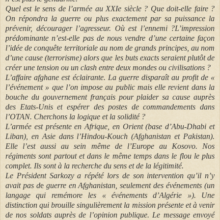
Quel est le sens de l’armée au XXIe siècle ? Que doit-elle faire ?
On répondra la guerre ou plus exactement par sa puissance la
prévenir, décourager l’agresseur. Où est l’ennemi ?L’impression
prédominante n’est-elle pas de nous vendre d’une certaine façon
l’idée de conquête territoriale au nom de grands principes, au nom
d’une cause (terrorisme) alors que les buts exacts seraient plutôt de
créer une tension ou un clash entre deux mondes ou civilisations ?
L’affaire afghane est éclairante. La guerre disparaît au profit de «
l’événement » que l’on impose au public mais elle revient dans la
bouche du gouvernement français pour plaider sa cause auprès
des Etats-Unis et espérer des postes de commandements dans
l’OTAN. Cherchons la logique et la solidité ?
L’armée est présente en Afrique, en Orient (base d’Abu-Dhabi et
Liban), en Asie dans l’Hindou-Kouch (Afghanistan et Pakistan).
Elle l’est aussi au sein même de l’Europe au Kosovo. Nos
régiments sont partout et dans le même temps dans le flou le plus
complet. Ils sont à la recherche du sens et de la légitimité.
Le Président Sarkozy a répété lors de son intervention qu’il n’y
avait pas d
e
guerre en Afghanistan, seulement des événements (un
langage qui remémore les « événements d’Algérie »). Une
distinction qui brouille singulièrement la mission présente et à venir
de nos soldats auprès de l’opinion publique. Le message envoyé