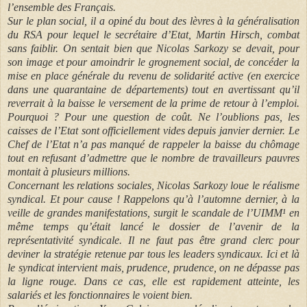
l’ensemble des Français.
Sur le plan social, il a opiné du bout des lèvres à la généralisation
du RSA pour lequel le secrétaire d’Etat, Martin Hirsch, combat
sans faiblir. On sentait bien que Nicolas Sarkozy se devait, pour
son image et pour amoindrir le grognement social, de concéder la
mise en place générale du revenu de solidarité active (en exercice
dans une quarantaine de départements) tout en avertissant qu’il
reverrait à la baisse le versement de la prime de retour à l’emploi.
Pourquoi ? Pour une question de coût. Ne l’oublions pas, les
caisses de l’Etat sont officiellement vides depuis janvier dernier. Le
Chef de l’Etat n’a pas manqué de rappeler la baisse du chômage
tout en refusant d’admettre que le nombre de travailleurs pauvres
montait à plusieurs millions.
Concernant les relations sociales, Nicolas Sarkozy loue le réalisme
syndical. Et pour cause ! Rappelons qu’à l’automne dernier, à la
veille de grandes manifestations, surgit le scandale de l’UIMM¹ en
même temps qu’était lancé le dossier de l’avenir de la
représentativité syndicale. Il ne faut pas être grand clerc pour
deviner la stratégie retenue par tous les leaders syndicaux. Ici et là
le syndicat intervient mais, prudence, prudence, on ne dépasse pas
la ligne rouge. Dans ce cas, elle est rapidement atteinte, les
salariés et les fonctionnaires le voient bien.