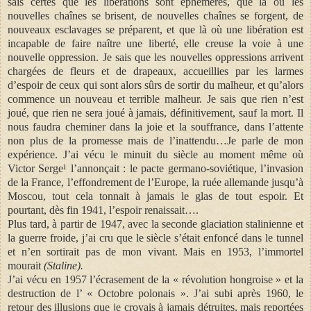
sais certes que les libérations sont éphémères, que là où les
nouvelles chaînes se brisent, de nouvelles chaînes se forgent, de
nouveaux esclavages se préparent, et que là où une libération est
incapable de faire naître une liberté, elle creuse la voie à une
nouvelle oppression. Je sais que les nouvelles oppressions arrivent
chargées de fleurs et de drapeaux, accueillies par les larmes
d’espoir de ceux qui sont alors sûrs de sortir du malheur, et qu’alors
commence un nouveau et terrible malheur. Je sais que rien n’est
joué, que rien ne sera joué à jamais, définitivement, sauf la mort. Il
nous faudra cheminer dans la joie et la souffrance, dans l’attente
non plus de la promesse mais de l’inattendu…Je parle de mon
expérience. J’ai vécu le minuit du siècle au moment même où
Victor Serge¹ l’annonçait : le pacte germano-soviétique, l’invasion
de la France, l’effondrement de l’Europe, la ruée allemande jusqu’à
Moscou, tout cela tonnait à jamais le glas de tout espoir. Et
pourtant, dès fin 1941, l’espoir renaissait….
Plus tard, à partir de 1947, avec la seconde glaciation stalinienne et
la guerre froide, j’ai cru que le siècle s’était enfoncé dans le tunnel
et n’en sortirait pas de mon vivant. Mais en 1953, l’immortel
mourait
(Staline).
J’ai vécu en 1957 l’écrasement de la « révolution hongroise » et la
destruction de l’ « Octobre polonais ». J’ai subi après 1960, le
retour des illusions que je croyais à jamais détruites, mais reportées