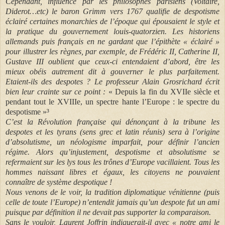
Cependant, influencé par les philosophes parisiens (Voltaire,
Diderot…etc) le baron Grimm vers 1767 qualifie de despotisme
éclairé certaines monarchies de l’époque qui épousaient le style et
la pratique du gouvernement louis-quatorzien. Les historiens
allemands puis français en ne gardant que l’épithète « éclairé »
pour illustrer les règnes, par exemple, de Frédéric II, Catherine II,
Gustave III oublient que ceux-ci entendaient d’abord, être les
mieux obéis autrement dit à gouverner le plus parfaitement.
Etaient-ils des despotes ? Le professeur Alain Grosrichard écrit
bien leur crainte sur ce point :
« Depuis la fin du XVIIe siècle et
pendant tout le XVIIIe, un spectre hante l’Europe : le spectre du
despotisme »³
C’est la Révolution française qui dénonçant à la tribune les
despotes et les tyrans (sens grec et latin réunis) sera à l’origine
d’absolutisme, un néologisme imparfait, pour définir l’ancien
régime. Alors qu’injustement, despotisme et absolutisme se
refermaient sur les lys tous les trônes d’Europe vacillaient. Tous les
hommes naissant libres et égaux, les citoyens ne pouvaient
connaître de système despotique !
Nous venons de le voir, la tradition diplomatique vénitienne (puis
celle de toute l’Europe) n’entendit jamais qu’un despote fut un ami
puisque par définition il ne devait pas supporter la comparaison.
Sans le vouloir, Laurent Joffrin indiquerait-il avec « notre ami le