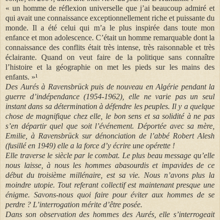
« un homme de réflexion universelle que j’ai beaucoup admiré et
qui avait une connaissance exceptionnellement riche et puissante du
monde. Il a été celui qui m’a le plus inspirée dans toute mon
enfance et mon adolescence. C’était un homme remarquable dont la
connaissance des conflits était très intense, très raisonnable et très
éclairante. Quand on veut faire de la politique sans connaître
l’histoire et la géographie on met les pieds sur les mains des
enfants. »¹
Des Aurés à Ravensbrück puis de nouveau en Algérie pendant la
guerre d’indépendance (1954-1962), elle ne varie pas un seul
instant dans sa détermination à défendre les peuples. Il y a quelque
chose de magnifique chez elle, le bon sens et sa solidité à ne pas
s’en départir quel que soit l’événement. Déportée avec sa mère,
Emilie, à Ravensbrück sur dénonciation de l’abbé Robert Alesh
(fusillé en 1949) elle a la force d’y écrire une opérette !
Elle traverse le siècle par le combat. Le plus beau message qu’elle
nous laisse, à nous les hommes abasourdis et impavides de ce
début du troisième millénaire, est sa vie. Nous n’avons plus la
moindre utopie. Tout referant collectif est maintenant presque une
énigme. Savons-nous quoi faire pour éviter aux hommes de se
perdre ? L’interrogation mérite d’être posée.
Dans son observation des hommes des Aurés, elle s’interrogeait