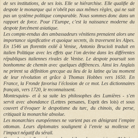
de ses institutions, de ses lois. Elle se hiérarchise. Elle qualifie de
despote le monarque qui n’obéit pas aux mêmes règles, qui ne suit
pas un système politique comparable. Nous sommes donc dans un
rapport de force. Pour l’Europe, c’est la naissance moderne du
despote forcément asiatique.
Les compte-rendus des ambassadeurs vénitiens prenaient alors une
importance significative et quoique secrets, ils traversent les Alpes.
En 1546 un florentin exilé à Venise, Antonio Brucioli traduit en
italien
Politique
avec les effets que l’on devine dans les différentes
républiques italiennes rivales de Venise. Le despote poursuit son
bonhomme de chemin avec quelques différences. Ainsi les Anglais
ne prirent sa définition grecque au lieu de la latine qu’au moment
de leur révolution et grâce à Thomas Hobbes vers 1650. En
France, la Fronde favorisa l’éclosion de ce mot. Les dictionnaires
français, vers 1720, le reconnaissent.
Montesquieu- et à sa suite les philosophes des Lumières - s’en
servit avec abondance
(Lettres persanes, Esprit des lois)
et sous
couvert d’évoquer le despotisme du turc, du chinois, du perse,
critiquait la monarchie absolue.
Les monarchies européennes ne varient pas en dénigrant l’empire
ottoman. Leurs diplomates soulignent à l’envie sa mollesse et
l’impact négatif du sérail.