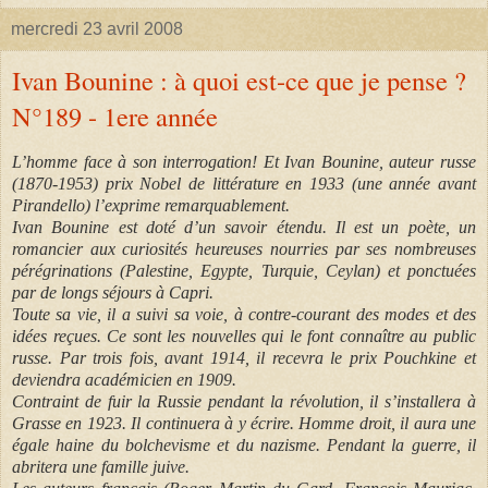
mercredi 23 avril 2008
Ivan Bounine : à quoi est-ce que je pense ?
N°189 - 1ere année
L’homme face à son interrogation! Et Ivan Bounine, auteur russe
(1870-1953) prix Nobel de littérature en 1933 (une année avant
Pirandello) l’exprime remarquablement.
Ivan Bounine est doté d’un savoir étendu. Il est un poète, un
romancier aux curiosités heureuses nourries par ses nombreuses
pérégrinations (Palestine, Egypte, Turquie, Ceylan) et ponctuées
par de longs séjours à Capri.
Toute sa vie, il a suivi sa voie, à contre-courant des modes et des
idées reçues. Ce sont les nouvelles qui le font connaître au public
russe. Par trois fois, avant 1914, il recevra le prix Pouchkine et
deviendra académicien en 1909.
Contraint de fuir la Russie pendant la révolution, il s’installera à
Grasse en 1923. Il continuera à y écrire. Homme droit, il aura une
égale haine du bolchevisme et du nazisme. Pendant la guerre, il
abritera une famille juive.