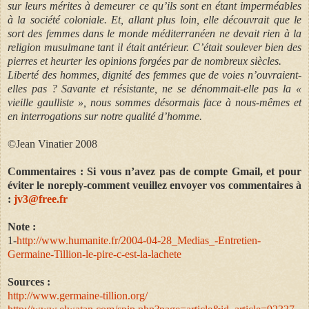
sur leurs mérites à demeurer ce qu’ils sont en étant imperméables
à la société coloniale. Et, allant plus loin, elle découvrait que le
sort des femmes dans le monde méditerranéen ne devait rien à la
religion musulmane tant il était antérieur. C’était soulever bien des
pierres et heurter les opinions forgées par de nombreux siècles.
Liberté des hommes, dignité des femmes que de voies n’ouvraient-
elles pas ? Savante et résistante, ne se dénommait-elle pas la «
vieille gaulliste », nous sommes désormais face à nous-mêmes et
en interrogations sur notre qualité d’homme.
©Jean Vinatier 2008
Commentaires : Si vous n’avez pas de compte Gmail, et pour
éviter le noreply-comment veuillez envoyer vos commentaires à
:
jv3@free.fr
Note :
1-
http://www.humanite.fr/2004-04-28_Medias_-Entretien-
Germaine-Tillion-le-pire-c-est-la-lachete
Sources :
http://www.germaine-tillion.org/