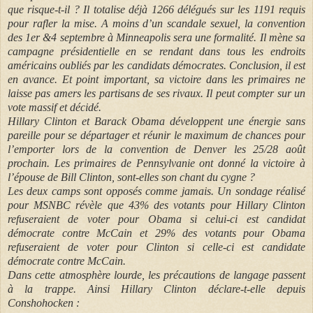
que risque-t-il ? Il totalise déjà 1266 délégués sur les 1191 requis
pour rafler la mise. A moins d’un scandale sexuel, la convention
des 1er &4 septembre à Minneapolis sera une formalité. Il mène sa
campagne présidentielle en se rendant dans tous les endroits
américains oubliés par les candidats démocrates. Conclusion, il est
en avance. Et point important, sa victoire dans les primaires ne
laisse pas amers les partisans de ses rivaux. Il peut compter sur un
vote massif et décidé.
Hillary Clinton et Barack Obama développent une énergie sans
pareille pour se départager et réunir le maximum de chances pour
l’emporter lors de la convention de Denver les 25/28 août
prochain. Les primaires de Pennsylvanie ont donné la victoire à
l’épouse de Bill Clinton, sont-elles son chant du cygne ?
Les deux camps sont opposés comme jamais. Un sondage réalisé
pour MSNBC révèle que 43% des votants pour Hillary Clinton
refuseraient de voter pour Obama si celui-ci est candidat
démocrate contre McCain et 29% des votants pour Obama
refuseraient de voter pour Clinton si celle-ci est candidate
démocrate contre McCain.
Dans cette atmosphère lourde, les précautions de langage passent
à la trappe. Ainsi Hillary Clinton déclare-t-elle depuis
Conshohocken :