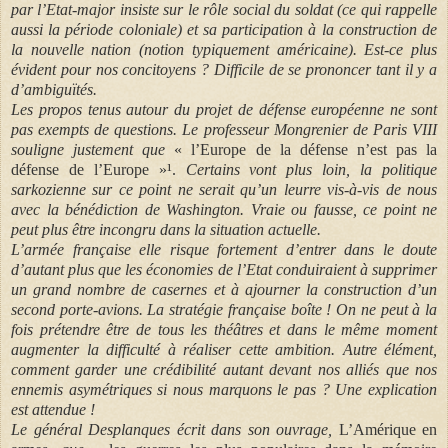
par l’Etat-major insiste sur le rôle social du soldat (ce qui rappelle
aussi la période coloniale) et sa participation à la construction de
la nouvelle nation (notion typiquement américaine). Est-ce plus
évident pour nos concitoyens ? Difficile de se prononcer tant il y a
d’ambiguïtés.
Les propos tenus autour du projet de défense européenne ne sont
pas exempts de questions. Le professeur Mongrenier de Paris VIII
souligne justement que
« l’Europe de la défense n’est pas la
défense de l’Europe »¹.
Certains vont plus loin, la politique
sarkozienne sur ce point ne serait qu’un leurre vis-à-vis de nous
avec la bénédiction de Washington. Vraie ou fausse, ce point ne
peut plus être incongru dans la situation actuelle.
L’armée française elle risque fortement d’entrer dans le doute
d’autant plus que les économies de l’Etat conduiraient à supprimer
un grand nombre de casernes et à ajourner la construction d’un
second porte-avions. La stratégie française boîte ! On ne peut à la
fois prétendre être de tous les théâtres et dans le même moment
augmenter la difficulté à réaliser cette ambition. Autre élément,
comment garder une crédibilité autant devant nos alliés que nos
ennemis asymétriques si nous marquons le pas ? Une explication
est attendue !
Le général Desplanques écrit dans son ouvrage,
L’Amérique en