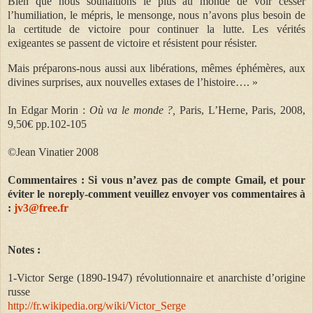
Bien que nous souhaitions le plus au monde de voir cesser
l’humiliation, le mépris, le mensonge, nous n’avons plus besoin de
la certitude de victoire pour continuer la lutte. Les vérités
exigeantes se passent de victoire et résistent pour résister.
Mais préparons-nous aussi aux libérations, mêmes éphémères, aux
divines surprises, aux nouvelles extases de l’histoire…. »
In Edgar Morin :
Où va le monde ?,
Paris, L’Herne, Paris, 2008,
9,50€ pp.102-105
©Jean Vinatier 2008
Commentaires : Si vous n’avez pas de compte Gmail, et pour
éviter le noreply-comment veuillez envoyer vos commentaires à
:
jv3@free.fr
Notes :
1-Victor Serge (1890-1947) révolutionnaire et anarchiste d’origine
russe
http://fr.wikipedia.org/wiki/Victor_Serge