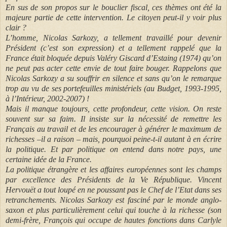
En sus de son propos sur le bouclier fiscal, ces thèmes ont été la
majeure partie de cette intervention. Le citoyen peut-il y voir plus
clair ?
L’homme, Nicolas Sarkozy, a tellement travaillé pour devenir
Président (c’est son expression) et a tellement rappelé que la
France était bloquée depuis Valéry Giscard d’Estaing (1974) qu’on
ne peut pas acter cette envie de tout faire bouger. Rappelons que
Nicolas Sarkozy a su souffrir en silence et sans qu’on le remarque
trop au vu de ses portefeuilles ministériels (au Budget, 1993-1995,
à l’Intérieur, 2002-2007) !
Mais il manque toujours, cette profondeur, cette vision. On reste
souvent sur sa faim. Il insiste sur la nécessité de remettre les
Français au travail et de les encourager à générer le maximum de
richesses –il a raison – mais, pourquoi peine-t-il autant à en écrire
la politique. Et par politique on entend dans notre pays, une
certaine idée de la France.
La politique étrangère et les affaires européennes sont les champs
par excellence des Présidents de la Ve République. Vincent
Hervouët a tout loupé en ne poussant pas le Chef de l’Etat dans ses
retranchements. Nicolas Sarkozy est fasciné par le monde anglo-
saxon et plus particulièrement celui qui touche à la richesse (son
demi-frère, François qui occupe de hautes fonctions dans Carlyle