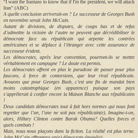
“I want the Iranians to know that if I'm the president, we will attack
Iran” (ABC)
A quelle conclusion arriverait-on ? Le successeur de Georges Bush
en novembre serait John McCain.
Autant de divisions, de disputes, de coups bas et de refus
d’admettre la victoire de l’autre ne peuvent que décrédibiliser le
démocrate face au républicain qui arpente les contrées
américaines et se déplace à l’étranger avec cette assurance de
successeur évident.
Les démocrates, après leur convention, pourront-ils se mettre
véritablement en campagne ? Le doute est permis.
Les démocrates offrent en plus le paradoxe de passer pour plus
faucons, à force de contorsions, que leur rival républicain.
Avouons que pour Georges Bush, c’est une fin de mandat bien
moins catastrophique (en apparence) puisque son pays
s’apprêterait à confier encore la Maison Blanche aux républicains
!
Deux candidats démocrates tout à fait hors normes qui nous font
regretter que l’un, l’une ne soit pas républicain(e). Imagine-t-on,
alors, Hillary Clinton contre Barak Obama? Quelles forces et
quels combats !
Mais, nous nous plaçons dans la fiction. La réalité est plus terne.
John McCain affrontera un(e) démocrate épuisé(e).