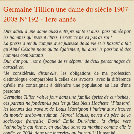
Germaine Tillion une dame du siècle 1907-
2008 N°192 - 1ere année
Dire adieu à une dame aussi entreprenante et aussi passionnée par
les hommes qui restent libres, l’exercice ne va pas de soi !
La presse a rendu compte avec justesse de sa vie et le hasard a fait
qu’Aimé Césaire nous quitte également, lui aussi le passionné des
hommes combattants.
Dur, dur pour notre époque de se séparer de deux personnages de
caractères.
"Je considérais,
disait-elle
, les obligations de ma profession
d'ethnologue comparables à celles des avocats, avec la différence
qu'elle me contraignait à défendre une population au lieu d'une
personne."
Germaine Tillion voit le jour dans une famille éprise de curiosités :
ces parents ne fondent-ils pas les guides bleus Hachette ?Plus tard,
les lectures des travaux de Louis Massignon l’initient aux histoires
du monde arabo-musulman. Marcel Mauss, neveu du père de la
sociologie française, David Emile Durkheim, la dirige vers
l’ethnologie qui forme, en quelque sorte sa maxime comme elle le
confie, en 2004, dans une interview au journal
L’Humanité :