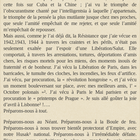
cette fois sur Cuba et la Chine ; j’ai vu le triomphe de
l’obscurantisme chanté par l’intelligentsia à laquelle j’appartenais,
le triomphe de la pensée la plus mutilante jusque chez mes proches,
que seule l’amitié empêchait de me rejeter, et que seule l’amitié
m’empêchait de repousser.
Mais aussi, comme je l’ai déjà dit, la Résistance que j’aie vécue en
1942,1943, 1944 à travers les craintes et les périls, n’était pas
seulement exaltée par l’espoir d’une Libération/Salut. Elle
comportait, à travers les arrestations, tortures, déportations d’amis
chers, les risques mortels pour les miens, des moments inouïs de
fraternité et de bonheur. J’ai vécu la Libération de Paris, dans les
barricades, le tumulte des cloches, les incendies, les feux d’artifice.
J’ai vécu, par procuration, la « révolution hongroise », et j’ai vécu
un moment bouleversant sur place, avec mes meilleurs amis, l’ «
Octobre polonais »². J’ai vécu à Paris le Mai parisien et par
procuration le « printemps de Prague ». Je suis allé goûter la joie
d’avril à Lisbonne² !….
Préparons-nous à
tout
.
Préparons-nous au Néant. Préparons-nous à la Boule de feu.
Préparons-nous à nous trouver bientôt protectorat d’Empire, avec
notre Husak³ national. Préparons-nous à l’irrémédiable défaite.