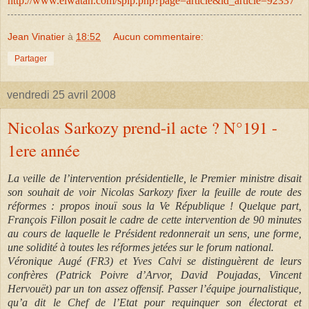
http://www.elwatan.com/spip.php?page=article&id_article=92337
Jean Vinatier
à
18:52
Aucun commentaire:
Partager
vendredi 25 avril 2008
Nicolas Sarkozy prend-il acte ? N°191 -
1ere année
La veille de l’intervention présidentielle, le Premier ministre disait
son souhait de voir Nicolas Sarkozy fixer la feuille de route des
réformes : propos inouï sous la Ve République ! Quelque part,
François Fillon posait le cadre de cette intervention de 90 minutes
au cours de laquelle le Président redonnerait un sens, une forme,
une solidité à toutes les réformes jetées sur le forum national.
Véronique Augé (FR3) et Yves Calvi se distinguèrent de leurs
confrères (Patrick Poivre d’Arvor, David Poujadas, Vincent
Hervouët) par un ton assez offensif. Passer l’équipe journalistique,
qu’a dit le Chef de l’Etat pour requinquer son électorat et