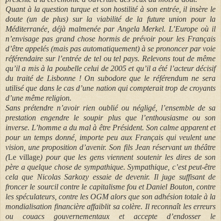
Quant à la question turque et son hostilité à son entrée, il insère le
doute (un de plus) sur la viabilité de la future union pour la
Méditerranée, déjà malmenée par Angela Merkel. L’Europe où il
n’envisage pas grand chose hormis de prévoir pour les Français
d’être appelés (mais pas automatiquement) à se prononcer par voie
référendaire sur l’entrée de tel ou tel pays. Relevons tout de même
qu’il a mis à la poubelle celui de 2005 et qu’il a été l’acteur décisif
du traité de Lisbonne ! On subodore que le référendum ne sera
utilisé que dans le cas d’une nation qui compterait trop de croyants
d’une même religion.
Sans prétendre n’avoir rien oublié ou négligé, l’ensemble de sa
prestation engendre le soupir plus que l’enthousiasme ou son
inverse. L’homme a du mal à être Président. Son calme apparent et
pour un temps donné, importe peu aux Français qui veulent une
vision, une proposition d’avenir. Son fils Jean réservant un théâtre
(
Le village
) pour que les gens viennent soutenir les dires de son
père a quelque chose de sympathique. Sympathique, c’est peut-être
cela que Nicolas Sarkozy essaie de devenir. Il juge suffisant de
froncer le sourcil contre le capitalisme fou et Daniel Bouton, contre
les spéculateurs, contre les OGM alors que son adhésion totale à la
mondialisation financière affaiblit sa colère. Il reconnaît les erreurs
ou couacs gouvernementaux et accepte d’endosser le