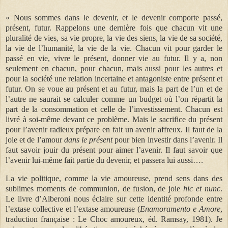
« Nous sommes dans le devenir, et le devenir comporte passé,
présent, futur. Rappelons une dernière fois que chacun vit une
pluralité de vies, sa vie propre, la vie des siens, la vie de sa société,
la vie de l’humanité, la vie de la vie. Chacun vit pour garder le
passé en vie, vivre le présent, donner vie au futur. Il y a, non
seulement en chacun, pour chacun, mais aussi pour les autres et
pour la société une relation incertaine et antagoniste entre présent et
futur. On se voue au présent et au futur, mais la part de l’un et de
l’autre ne saurait se calculer comme un budget où l’on répartit la
part de la consommation et celle de l’investissement. Chacun est
livré à soi-même devant ce problème. Mais le sacrifice du présent
pour l’avenir radieux prépare en fait un avenir affreux. Il faut de la
joie et de l’amour
dans le présent
pour bien investir dans l’avenir. Il
faut savoir jouir du présent pour aimer l’avenir. Il faut savoir que
l’avenir lui-même fait partie du devenir, et passera lui aussi….
La vie politique, comme la vie amoureuse, prend sens dans des
sublimes moments de communion, de fusion, de joie
hic et nunc
.
Le livre d’Alberoni nous éclaire sur cette identité profonde entre
l’extase collective et l’extase amoureuse (
Enamoramento e Amore
,
traduction française : Le Choc amoureux, éd. Ramsay, 1981). Je