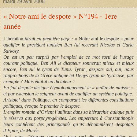
mardi 29 avril 2008
« Notre ami le despote » N°194 - 1ere
année
Libération
titrait en première page
: « Notre ami le despote »
pour
qualifier le président tunisien Ben Ali recevant Nicolas et Carla
Sarkozy.
On est un peu surpris par l’emploi de ce mot sorti de l’usage
courant politique. Ben Ali le dictateur sonnerait mieux et mieux
encore, Ben Ali le tyran de Tunis. Tyran, despote oui, oui, nous
rapprochons de la Grèce antique tel Denys tyran de Syracuse, par
exemple ? Mais était-il un dictateur ?
En fait despote désigne étymologiquement le « maître de maison »
et par extension le seigneur avant de qualifier un système politique.
Aristote¹ dans
Politique,
en comparant les différentes constitutions
politiques, évoque le premier le despote.
L’empire romain d’Orient l’utilisait dans sa hiérarchie aulique puis
le réserva aux porphyrogénètes. Les empereurs à Constantinople
leurs confièrent des principautés qu’ils dénommèrent despotats
d’Epire, de Morée.
Oui, mais l’Europe pourquoi s’en sert-elle pour qualifier un