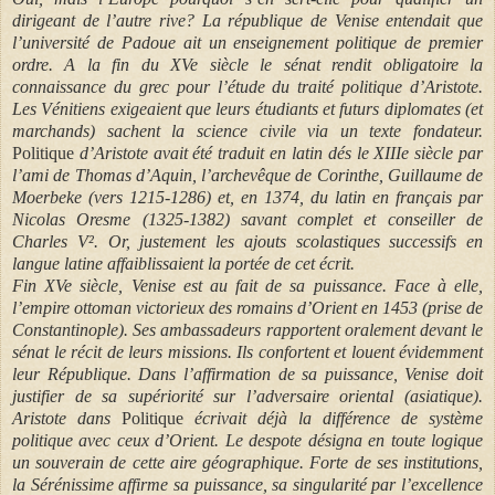
dirigeant de l’autre rive? La république de Venise entendait que
l’université de Padoue ait un enseignement politique de premier
ordre. A la fin du XVe siècle le sénat rendit obligatoire la
connaissance du grec pour l’étude du traité politique d’Aristote.
Les Vénitiens exigeaient que leurs étudiants et futurs diplomates (et
marchands) sachent la science civile via un texte fondateur.
Politique
d’Aristote avait été traduit en latin dés le XIIIe siècle par
l’ami de Thomas d’Aquin, l’archevêque de Corinthe, Guillaume de
Moerbeke (vers 1215-1286) et, en 1374, du latin en français par
Nicolas Oresme (1325-1382) savant complet et conseiller de
Charles V². Or, justement les ajouts scolastiques successifs en
langue latine affaiblissaient la portée de cet écrit.
Fin XVe siècle, Venise est au fait de sa puissance. Face à elle,
l’empire ottoman victorieux des romains d’Orient en 1453 (prise de
Constantinople). Ses ambassadeurs rapportent oralement devant le
sénat le récit de leurs missions. Ils confortent et louent évidemment
leur République. Dans l’affirmation de sa puissance, Venise doit
justifier de sa supériorité sur l’adversaire oriental (asiatique).
Aristote dans
Politique
écrivait déjà la différence de système
politique avec ceux d’Orient. Le despote désigna en toute logique
un souverain de cette aire géographique. Forte de ses institutions,
la Sérénissime affirme sa puissance, sa singularité par l’excellence