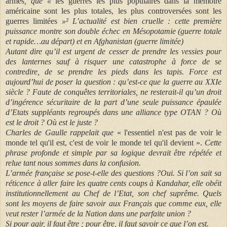
armes
, que «
les guerres les plus populaires dans la mémoire
américaine sont les plus totales, les plus controversées sont les
guerres limitées
»² L’actualité est bien cruelle : cette première
puissance montre son double échec en Mésopotamie (guerre totale
et rapide…au départ) et en Afghanistan (guerre limitée)
Autant dire qu’il est urgent de cesser de prendre les vessies pour
des lanternes sauf à risquer une catastrophe à force de se
contredire, de se prendre les pieds dans les tapis. Force est
aujourd’hui de poser la question : qu’est-ce que la guerre au XXIe
siècle ? Faute de conquêtes territoriales, ne resterait-il qu’un droit
d’ingérence sécuritaire de la part d’une seule puissance épaulée
d’Etats suppléants regroupés dans une alliance type OTAN ? Où
est le droit ? Où est le juste ?
Charles de Gaulle rappelait que
« l'essentiel n'est pas de voir le
monde tel qu'il est, c'est de voir le monde tel qu'il devient ».
Cette
phrase profonde et simple par sa logique devrait être répétée et
relue tant nous sommes dans la confusion.
L’armée française se pose-t-elle des questions ?Oui. Si l’on sait sa
réticence à aller faire les quatre cents coups à Kandahar, elle obéit
institutionnellement au Chef de l’Etat, son chef suprême. Quels
sont les moyens de faire savoir aux Français que comme eux, elle
veut rester l’armée de la Nation dans une parfaite union ?
Si pour agir, il faut être ; pour être, il faut savoir ce que l’on est.