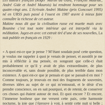
Les auteurs français (Roger Martin du Gard, François Mauriac,
André Gide et André Maurois) lui rendront hommage pour ses
quatre-vingt ans. L’écrivain Andreï Makine (prix Goncourt 1995)
né en URSS puis passé à l’ouest en 1987 œuvre à mieux faire
connaître la richesse de cet auteur.
Makine nous dit que la civilisation russe est muette mais avec
Bounine c’est tout notre intérieur qui est interpellé via la
méditation. Jugez-en avec cet extrait tiré d’une de ses nouvel
les, La
nuit
publiée en français en 1929 :
« A quoi est-ce que je pense ? M’étant soudain posé cette question,
je voulus me rappeler à quoi je venais de penser, et aussitôt je me
mis à réfléchir à ma pensée, en songeant que celle-ci était
probablement ce qu’il y avait de plus extraordinaire, de plus
inconcevable et, sans doute possible, de plus terrible dans mon
existence. A quoi est-ce que je pensais et que se passait-il en moi ?
Comme toujours, je trouvais en moi des fragments de souvenirs,
diverses idées au sujet de ce qui m’entourait, et le désir d’en
prendre conscience, on en sait pourquoi, et de retenir, de conserver
ces choses qui étaient autour de moi. Et quoi encore ? Et encore,
l’immense bonheur que me versent cette paix, cette harmonie
nocturne, la joie que j’éprouve à voir, à sentir cette nuit si belle ;