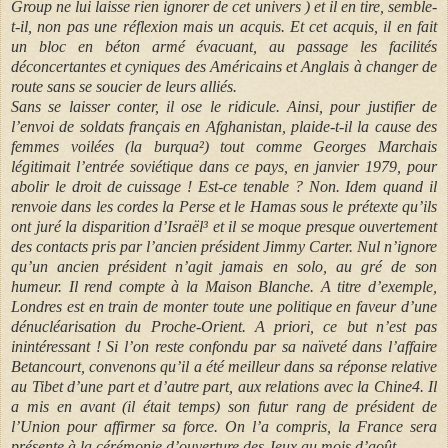
Group ne lui laisse rien ignorer de cet univers ) et il en tire, semble-
t-il, non pas une réflexion mais un acquis. Et cet acquis, il en fait
un bloc en béton armé évacuant, au passage les facilités
déconcertantes et cyniques des Américains et Anglais à changer de
route sans se soucier de leurs alliés.
Sans se laisser conter, il ose le ridicule. Ainsi, pour justifier de
l’envoi de soldats français en Afghanistan, plaide-t-il la cause des
femmes voilées (la burqua²) tout comme Georges Marchais
légitimait l’entrée soviétique dans ce pays, en janvier 1979, pour
abolir le droit de cuissage ! Est-ce tenable ? Non. Idem quand il
renvoie dans les cordes la Perse et le Hamas sous le prétexte qu’ils
ont juré la disparition d’Israël³ et il se moque presque ouvertement
des contacts pris par l’ancien président Jimmy Carter. Nul n’ignore
qu’un ancien président n’agit jamais en solo, au gré de son
humeur. Il rend compte à la Maison Blanche. A titre d’exemple,
Londres est en train de monter toute une politique en faveur d’une
dénucléarisation du Proche-Orient. A priori, ce but n’est pas
inintéressant ! Si l’on reste confondu par sa naïveté dans l’affaire
Betancourt, convenons qu’il a été meilleur dans sa réponse relative
au Tibet d’une part et d’autre part, aux relations avec la Chine4. Il
a mis en avant (il était temps) son futur rang de président de
l’Union pour affirmer sa force. On l’a compris, la France sera
présente à la cérémonie d’ouverture des Jeux au mois d’août.