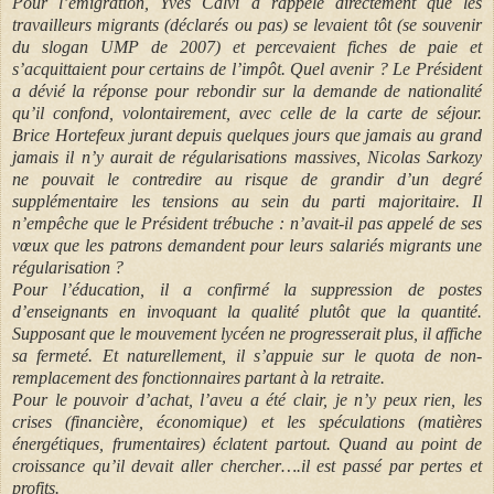
Pour l’émigration, Yves Calvi a rappelé directement que les
travailleurs migrants (déclarés ou pas) se levaient tôt (se souvenir
du slogan UMP de 2007) et percevaient fiches de paie et
s’acquittaient pour certains de l’impôt. Quel avenir ? Le Président
a dévié la réponse pour rebondir sur la demande de nationalité
qu’il confond, volontairement, avec celle de la carte de séjour.
Brice Hortefeux jurant depuis quelques jours que jamais au grand
jamais il n’y aurait de régularisations massives, Nicolas Sarkozy
ne pouvait le contredire au risque de grandir d’un degré
supplémentaire les tensions au sein du parti majoritaire. Il
n’empêche que le Président trébuche : n’avait-il pas appelé de ses
vœux que les patrons demandent pour leurs salariés migrants une
régularisation ?
Pour l’éducation, il a confirmé la suppression de postes
d’enseignants en invoquant la qualité plutôt que la quantité.
Supposant que le mouvement lycéen ne progresserait plus, il affiche
sa fermeté. Et naturellement, il s’appuie sur le quota de non-
remplacement des fonctionnaires partant à la retraite.
Pour le pouvoir d’achat, l’aveu a été clair, je n’y peux rien, les
crises (financière, économique) et les spéculations (matières
énergétiques, frumentaires) éclatent partout. Quand au point de
croissance qu’il devait aller chercher….il est passé par pertes et
profits.