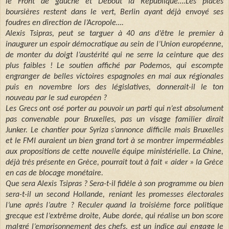
le Front de gauche et Debout la République….Les places
boursières restent dans le vert, Berlin ayant déjà envoyé ses
foudres en direction de l’Acropole….
Alexis Tsipras, peut se targuer à 40 ans d’être le premier à
inaugurer un espoir démocratique au sein de l’Union européenne,
de monter du doigt l’austérité qui ne serre la ceinture que des
plus faibles ! Le soutien affiché par Podemos, qui escompte
engranger de belles victoires espagnoles en mai aux régionales
puis en novembre lors des législatives, donnerait-il le ton
nouveau par le sud européen ?
Les Grecs ont osé porter au pouvoir un parti qui n’est absolument
pas convenable pour Bruxelles, pas un visage familier dirait
Junker. Le chantier pour Syriza s’annonce difficile mais Bruxelles
et le FMI auraient un bien grand tort à se montrer imperméables
aux propositions de cette nouvelle équipe ministérielle. La Chine,
déjà très présente en Grèce, pourrait tout à fait « aider » la Grèce
en cas de blocage monétaire.
Que sera Alexis Tsipras ? Sera-t-il fidèle à son programme ou bien
sera-t-il un second Hollande, reniant les promesses électorales
l’une après l’autre ? Reculer quand la troisième force politique
grecque est l’extrême droite, Aube dorée, qui réalise un bon score
malgré l’emprisonnement des chefs, est un indice qui engage le