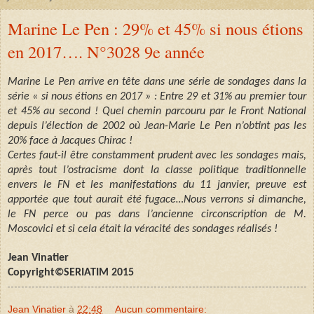
Marine Le Pen : 29% et 45% si nous étions
en 2017…. N°3028 9e année
Marine Le Pen arrive en tête dans une série de sondages dans la
série « si nous étions en 2017 » : Entre 29 et 31% au premier tour
et 45% au second ! Quel chemin parcouru par le Front National
depuis l’élection de 2002 où Jean-Marie Le Pen n’obtint pas les
20% face à Jacques Chirac !
Certes faut-il être constamment prudent avec les sondages mais,
après tout l’ostracisme dont la classe politique traditionnelle
envers le FN et les manifestations du 11 janvier, preuve est
apportée que tout aurait été fugace…Nous verrons si dimanche,
le FN perce ou pas dans l’ancienne circonscription de M.
Moscovici et si cela était la véracité des sondages réalisés !
Jean Vinatier
Copyright©SERIATIM 2015
Jean Vinatier
à
22:48
Aucun commentaire: