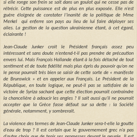
si elle ronge son frein se sait dans un goulot qui ne cesse pas de
rétrécir. Cette puissance est de plus en plus exposée. Elle n’est
guère éloignée de constater l’inanité de la politique de Mme
Merkel qui enferre son pays au lieu de lui faire déployer ses
ailes. La gestion de la question ukrainienne étant, à cet égard,
éclairante !
Jean-Claude Junker croit le Président français assez peu
intéressant et sans doute n’entend-t-il pas prendre de précaution
envers lui. Mais François Hollande étant à la fois détaché de tout
sentiment et de toute fidélité mais plus épris du pouvoir qu’on ne
le pense pourrait très bien se saisir de cette sorte de « manifeste
de Brunswick » et en appeler aux Français. Le Président de la
République, en toute logique, ne peut-il pas se satisfaire de la
victoire de Syriza sachant que cette élection pourrait contraindre
la chancelière à adoucir les angles ? Il sait aussi qu’il ne pourrait
accepter que la Grèce fasse défaut sur sa dette : la Société
générale, notamment, y sombrerait.
La violence des termes de Jean-Claude Junker sera-t-elle la goutte
d’eau de trop ? Il est certain que le gouvernement grec n’a pas
d’autre choix que de tenir ses promesses devant le peuple. Il est