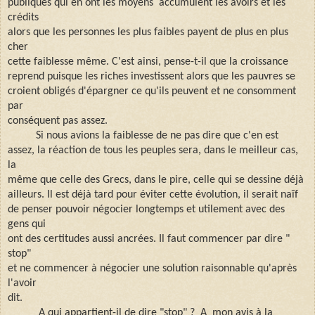
publiques qui en ont les moyens accumulent les avoirs et les
crédits
alors que les personnes les plus faibles payent de plus en plus
cher
cette faiblesse même. C'est ainsi, pense-t-il que la croissance
reprend puisque les riches investissent alors que les pauvres se
croient obligés d'épargner ce qu'ils peuvent et ne consomment
par
conséquent pas assez.
Si nous avions la faiblesse de ne pas dire que c'en est
assez, la réaction de tous les peuples sera, dans le meilleur cas,
la
même que celle des Grecs, dans le pire, celle qui se dessine déjà
ailleurs. Il est déjà tard pour éviter cette évolution, il serait naïf
de penser pouvoir négocier longtemps et utilement avec des
gens qui
ont des certitudes aussi ancrées. Il faut commencer par dire "
stop"
et ne commencer à négocier une solution raisonnable qu'après
l'avoir
dit.
A qui appartient-il de dire "stop" ? A mon avis à la