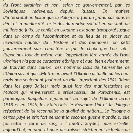
du Front ukrainien et non, selon ce gouvernement, par les
Soviétiques redevenus, depuis, Russes. En matière
d’interprétation historique la Pologne a fait un grand pas dans le
déni et la médiocrité sur le dos du martyr, soit dit en passant, de
milliers de juifs. Le conflit en Ukraine s’est donc transporté jusque
dans un camp de l’abomination et au lieu de se placer sur
l’évidente hauteur de l’Histoire et des mémoires, un petit
gouvernement sans caractère a fait le choix que l’on sait…
Rappelons tout de même que l’appellation Ière armée du Front
ukrainien n’a pas de caractère ethnique et que, bien évidemment,
se trouvait dans celle-ci des hommes issus de l’ensemble de
l’Union soviétique…Mettre en avant l’Ukraine actuelle où les néo-
nazis non seulement jouèrent un rôle important dès 1941 (idem
dans les pays Baltes) mais aussi lors des manifestations de
Maïdan qui renversèrent le prédécesseur de Porochenko, est
pathétique. Rappelons également au sujet de l’Ukraine qu’en
1918 et en 1945, les Etats-Unis, le Royaume-Uni et la Pologne
refusèrent de lui reconnaître la qualité de nation…..Le Pologne a
certes payé le prix fort pendant la seconde guerre mondiale, elle
fut cette « terre de sang » (Timothy Snyder) mais est-elle,
aujourd’hui, en droit et pour des raisons strictement actuelles de