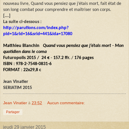
nouveau livre, Quand vous pensiez que j’étais mort, fait état de
son long combat pour comprendre et maîtriser son corps.
[….]
La suite ci-dessous :
http://parutions.com/index.php?
pid=1&rid=16&srid=441&ida=17080
Matthieu Blanchin
Quand vous pensiez que j’étais mort - Mon
quotidien dans le coma
Futuropolis
2015 /
24 €
-
157.2 ffr.
/
176 pages
ISBN : 978-2-7548-0831-6
FORMAT : 22x29,8 c
Jean Vinatier
SERIATIM 2015
Jean Vinatier
à
23:52
Aucun commentaire:
Partager
jeudi 29 janvier 2015