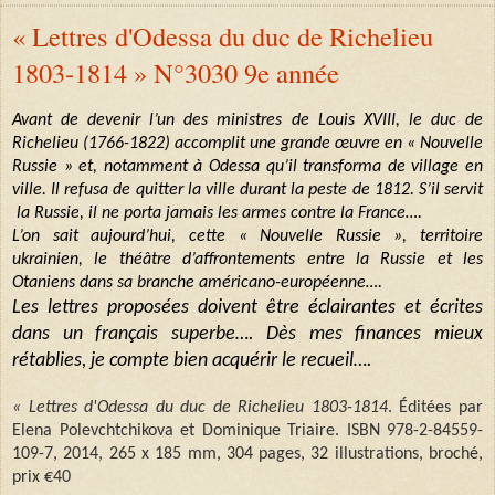
« Lettres d'Odessa du duc de Richelieu
1803-1814 » N°3030 9e année
Avant de devenir l’un des ministres de Louis XVIII, le duc de
Richelieu (1766-1822) accomplit une grande œuvre en « Nouvelle
Russie » et, notamment à Odessa qu’il transforma de village en
ville. Il refusa de quitter la ville durant la peste de 1812. S’il servit
la Russie, il ne porta jamais les armes contre la France….
L’on sait aujourd’hui, cette « Nouvelle Russie », territoire
ukrainien, le théâtre d’affrontements entre la Russie et les
Otaniens dans sa branche américano-européenne….
Les lettres proposées doivent être éclairantes et écrites
dans un français superbe…. Dès mes finances mieux
rétablies, je compte bien acquérir le recueil….
« Lettres d'Odessa du duc de Richelieu 1803-1814
. Éditées par
Elena Polevchtchikova et Dominique Triaire. ISBN 978-2-84559-
109-7, 2014, 265 x 185 mm, 304 pages, 32 illustrations, broché,
prix €40