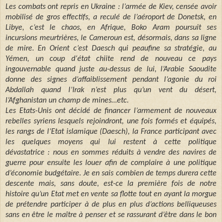
Les combats ont repris en Ukraine : l’armée de Kiev, censée avoir
mobilisé de gros effectifs, a reculé de l’aéroport de Donetsk, en
Libye, c’est le chaos, en Afrique, Boko Aram poursuit ses
incursions meurtrières, le Cameroun est, désormais, dans sa ligne
de mire. En Orient c’est Daesch qui peaufine sa stratégie, au
Yémen, un coup d‘état chiite rend de nouveau ce pays
ingouvernable quand juste au-dessus de lui, l’Arabie Saoudite
donne des signes d’affaiblissement pendant l’agonie du roi
Abdallah quand l’Irak n’est plus qu’un vent du désert,
l’Afghanistan un champ de mines…etc.
Les Etats-Unis ont décidé de financer l’armement de nouveaux
rebelles syriens lesquels rejoindront, une fois formés et équipés,
les rangs de l’Etat islamique (Daesch), la France participant avec
les quelques moyens qui lui restent à cette politique
dévastatrice : nous en sommes réduits à vendre des navires de
guerre pour ensuite les louer afin de complaire à une politique
d’économie budgétaire. Je en sais combien de temps durera cette
descente mais, sans doute, est-ce la première fois de notre
histoire qu’un Etat met en vente sa flotte tout en ayant la morgue
de prétendre participer à de plus en plus d’actions belliqueuses
sans en être le maître à penser et se rassurant d’être dans le bon