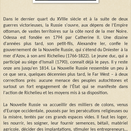
Dans le dernier quart du XVIIIe siècle et à la suite de deux
guerres victorieuses, la Russie s'ouvre, aux dépens de l'Empire
ottoman, de vastes territoires sur la côte nord de la mer Noire.
Odessa est fondée en 1794 par Catherine II. Une dizaine
d'années plus tard, son petit-fils, Alexandre Ier, confie le
gouvernement de la Nouvelle Russie, qui s'étend du Dniester à la
mer d'Azov, à son ami Richelieu (1766-1822). Le jeune duc, qui a
participé au siège d'Ismaïl (1790), connaît déjà le pays. Il y reste
onze ans jusqu'en 1814. La Nouvelle Russie ressemble un peu à
ce que sera, quelques décennies plus tard, le Far West – à deux
corrections près: aucune menace des peuples autochtones et
surtout un fort engagement de l'État qui se manifeste dans
l'action de Richelieu et les moyens mis à sa disposition.
La Nouvelle Russie va accueillir des milliers de colons, venus
d'Europe occidentale, poussés par les persécutions religieuses ou
la misère, tentés par ces grands espaces vides. Il faut les loger,
les nourrir, les soigner, leur fournir semences, bétail, matériel
agricole, décider des implantations, stimuler les entrepreneurs...