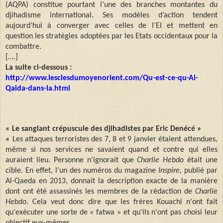
(AQPA) constitue pourtant l’une des branches montantes du
djihadisme international. Ses modèles d’action tendent
aujourd’hui à converger avec celles de l’EI et mettent en
question les stratégies adoptées par les Etats occidentaux pour la
combattre.
[….]
La suite ci-dessous :
http://www.lesclesdumoyenorient.com/Qu-est-ce-qu-Al-
Qaida-dans-la.html
« Le sanglant crépuscule des djihadistes par Eric Denécé »
«
Les attaques terroristes des 7, 8 et 9 janvier étaient attendues,
même si nos services ne savaient quand et contre qui elles
auraient lieu. Personne n'ignorait que
Charlie Hebdo
était une
cible. En effet, l'un des numéros du magazine
Inspire,
publié par
Al-Qaeda en 2013, donnait la description exacte de la manière
dont ont été assassinés les membres de la rédaction de
Charlie
Hebdo
. Cela veut donc dire que les frères Kouachi n'ont fait
qu'exécuter une sorte de « fatwa » et qu'ils n'ont pas choisi leur