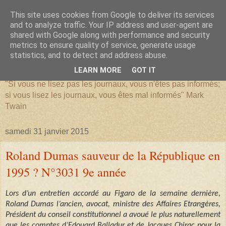
This site uses cookies from Google to deliver its services
and to analyze traffic. Your IP address and user-agent are
shared with Google along with performance and security
metrics to ensure quality of service, generate usage
SERIATIM
statistics, and to detect and address abuse.
LEARN MORE
GOT IT
"Si vous ne lisez pas les journaux, vous n'êtes pas informés;
si vous lisez les journaux, vous êtes mal informés" Mark
Twain
samedi 31 janvier 2015
Roland Dumas sauveur de la République en
1995 ? N°3031 9e année
Lors d’un entretien accordé au Figaro de la semaine dernière,
Roland Dumas l’ancien, avocat, ministre des Affaires Etrangères,
Président du conseil constitutionnel a avoué le plus naturellement
que les comptes d’Edouard Balladur et de Jacques Chirac pour la