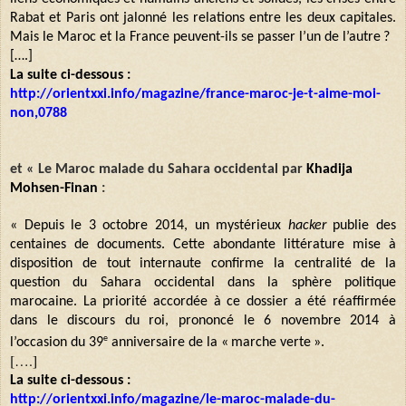
Rabat et Paris ont jalonné les relations entre les deux capitales.
Mais le Maroc et la France peuvent-ils se passer l’un de l’autre
?
[….]
La suite ci-dessous :
http://orientxxi.info/magazine/france-maroc-je-t-aime-moi-
non,0788
et « Le Maroc malade du Sahara occidental par
Khadija
Mohsen-Finan
:
« Depuis le 3 octobre 2014, un mystérieux
hacker
publie des
centaines de documents. Cette abondante littérature mise à
disposition de tout internaute confirme la centralité de la
question du Sahara occidental dans la sphère politique
marocaine. La priorité accordée à ce dossier a été réaffirmée
dans le discours du roi, prononcé le 6 novembre 2014 à
e
l’occasion du 39
anniversaire de la «
marche verte
».
[….]
La suite ci-dessous :
http://orientxxi.info/magazine/le-maroc-malade-du-