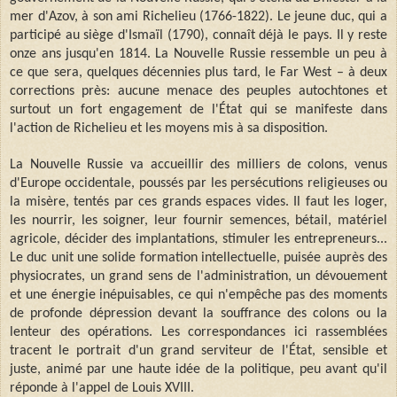
mer d'Azov, à son ami Richelieu (1766-1822). Le jeune duc, qui a
participé au siège d'Ismaïl (1790), connaît déjà le pays. Il y reste
onze ans jusqu'en 1814. La Nouvelle Russie ressemble un peu à
ce que sera, quelques décennies plus tard, le Far West – à deux
corrections près: aucune menace des peuples autochtones et
surtout un fort engagement de l'État qui se manifeste dans
l'action de Richelieu et les moyens mis à sa disposition.
La Nouvelle Russie va accueillir des milliers de colons, venus
d'Europe occidentale, poussés par les persécutions religieuses ou
la misère, tentés par ces grands espaces vides. Il faut les loger,
les nourrir, les soigner, leur fournir semences, bétail, matériel
agricole, décider des implantations, stimuler les entrepreneurs...
Le duc unit une solide formation intellectuelle, puisée auprès des
physiocrates, un grand sens de l'administration, un dévouement
et une énergie inépuisables, ce qui n'empêche pas des moments
de profonde dépression devant la souffrance des colons ou la
lenteur des opérations. Les correspondances ici rassemblées
tracent le portrait d'un grand serviteur de l'État, sensible et
juste, animé par une haute idée de la politique, peu avant qu'il
réponde à l'appel de Louis XVIII.