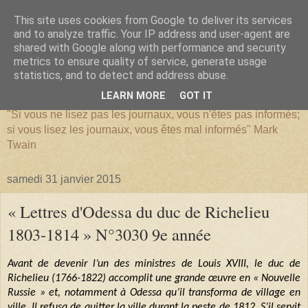
This site uses cookies from Google to deliver its services
and to analyze traffic. Your IP address and user-agent are
shared with Google along with performance and security
metrics to ensure quality of service, generate usage
SERIATIM
statistics, and to detect and address abuse.
LEARN MORE
GOT IT
"Si vous ne lisez pas les journaux, vous n'êtes pas informés;
si vous lisez les journaux, vous êtes mal informés" Mark
Twain
samedi 31 janvier 2015
« Lettres d'Odessa du duc de Richelieu
1803-1814 » N°3030 9e année
Avant de devenir l’un des ministres de Louis XVIII, le duc de
Richelieu (1766-1822) accomplit une grande œuvre en « Nouvelle
Russie » et, notamment à Odessa qu’il transforma de village en
ville. Il refusa de quitter la ville durant la peste de 1812. S’il servit