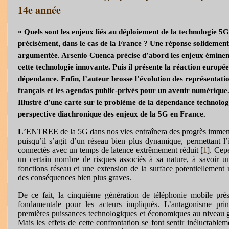
14e année
«
Quels sont les enjeux liés au déploiement de la technologie 5G
précisément, dans le cas de la France ? Une réponse solidemen
argumentée. Arsenio Cuenca précise d’abord les enjeux émine
cette technologie innovante. Puis il présente la réaction europée
dépendance. Enfin, l’auteur brosse l’évolution des représentati
français et les agendas public-privés pour un avenir numérique
Illustré d’une carte sur le problème de la dépendance technolo
perspective diachronique des enjeux de la 5G en France.
L
’ENTREE de la 5G dans nos vies entraînera des progrès immense
puisqu’il s’agit d’un réseau bien plus dynamique, permettant l
connectés avec un temps de latence extrêmement réduit [
1
]. Cep
un certain nombre de risques associés à sa nature, à savoir u
fonctions réseau et une extension de la surface potentiellement 
des conséquences bien plus graves.
De ce fait, la cinquième génération de téléphonie mobile pré
fondamentale pour les acteurs impliqués. L’antagonisme prin
premières puissances technologiques et économiques au niveau 
Mais les effets de cette confrontation se font sentir inéluctable