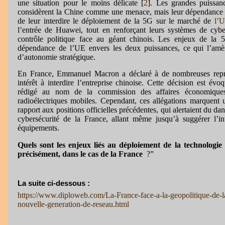
une situation pour le moins délicate [
2
]. Les grandes puissa
considèrent la Chine comme une menace, mais leur dépendance
de leur interdire le déploiement de la 5G sur le marché de
l’
l’entrée de Huawei, tout en renforçant leurs systèmes de cybe
contrôle politique face au géant chinois. Les enjeux de la 
dépendance de l’UE envers les deux puissances, ce qui l’amè
d’autonomie stratégique.
En France, Emmanuel Macron a déclaré à de nombreuses repri
intérêt à interdire l’entreprise chinoise. Cette décision est évo
rédigé au nom de la commission des affaires économiques 
radioélectriques mobiles. Cependant, ces allégations marquent 
rapport aux positions officielles précédentes, qui alertaient du d
cybersécurité de la France, allant même jusqu’à suggérer l’inte
équipements.
Quels sont les enjeux liés au déploiement de la technologi
précisément, dans le cas de la France
?”
La suite ci-dessous :
https://www.diploweb.com/La-France-face-a-la-geopolitique-de-l
nouvelle-generation-de-reseau.html