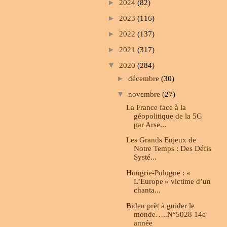
►
2024
(82)
►
2023
(116)
►
2022
(137)
►
2021
(317)
▼
2020
(284)
►
décembre
(30)
▼
novembre
(27)
La France face à la
géopolitique de la 5G
par Arse...
Les Grands Enjeux de
Notre Temps : Des Défis
Systé...
Hongrie-Pologne : «
L’Europe » victime d’un
chanta...
Biden prêt à guider le
monde…..N°5028 14e
année