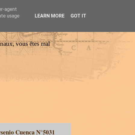
er-agent
rate usage
LEARN MORE
GOT IT
urnaux, vous êtes mal
Arsenio Cuenca N°5031