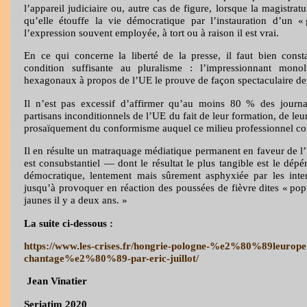
l’appareil judiciaire ou, autre cas de figure, lorsque la magistra
qu’elle étouffe la vie démocratique par l’instauration d’un «
l’expression souvent employée, à tort ou à raison il est vrai.
En ce qui concerne la liberté de la presse, il faut bien const
condition suffisante au pluralisme : l’impressionnant mono
hexagonaux à propos de l’UE le prouve de façon spectaculaire de
Il n’est pas excessif d’affirmer qu’au moins 80 % des journal
partisans inconditionnels de l’UE du fait de leur formation, de le
prosaïquement du conformisme auquel ce milieu professionnel co
Il en résulte un matraquage médiatique permanent en faveur de l
est consubstantiel — dont le résultat le plus tangible est le dépé
démocratique, lentement mais sûrement asphyxiée par les inter
jusqu’à provoquer en réaction des poussées de fièvre dites « popul
jaunes il y a deux ans. »
La suite ci-dessous :
https://www.les-crises.fr/hongrie-pologne-%e2%80%89leur
chantage%e2%80%89-par-eric-juillot/
Jean Vinatier
Seriatim 2020