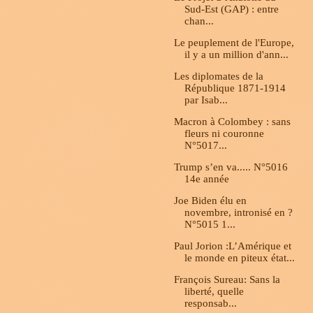
Sud-Est (GAP) : entre
chan...
Le peuplement de l'Europe,
il y a un million d'ann...
Les diplomates de la
République 1871-1914
par Isab...
Macron à Colombey : sans
fleurs ni couronne
N°5017...
Trump s’en va..... N°5016
14e année
Joe Biden élu en
novembre, intronisé en ?
N°5015 1...
Paul Jorion :L’Amérique et
le monde en piteux état...
François Sureau: Sans la
liberté, quelle
responsab...