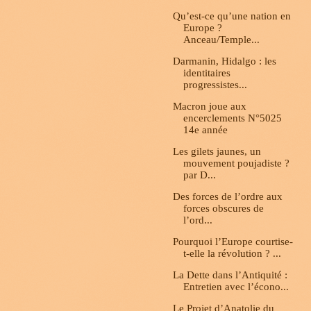
Qu’est-ce qu’une nation en
Europe ?
Anceau/Temple...
Darmanin, Hidalgo : les
identitaires
progressistes...
Macron joue aux
encerclements N°5025
14e année
Les gilets jaunes, un
mouvement poujadiste ?
par D...
Des forces de l’ordre aux
forces obscures de
l’ord...
Pourquoi l’Europe courtise-
t-elle la révolution ? ...
La Dette dans l’Antiquité :
Entretien avec l’écono...
Le Projet d’Anatolie du