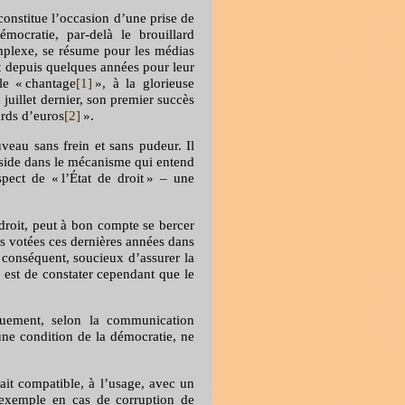
 constitue l’occasion d’une prise de
émocratie, par-delà le brouillard
mplexe, se résume pour les médias
ît depuis quelques années pour leur
le « chantage
[1]
», à la glorieuse
juillet dernier, son premier succès
ards d’euros
[2]
».
eau sans frein et sans pudeur. Il
réside dans le mécanisme qui entend
pect de « l’État de droit » – une
droit, peut à bon compte se bercer
ois votées ces dernières années dans
 conséquent, soucieux d’assurer la
e est de constater cependant que le
iquement, selon la communication
ue une condition de la démocratie, ne
ait compatible, à l’usage, avec un
 exemple en cas de corruption de