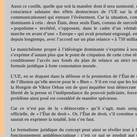
Aussi ce conflit, quelle que soit la manière dont il sera surmonté,
conscience salutaire des effets destructeurs de l’UE sur la d
communicationnel qui entoure l’événement. Car la situation, co
dominants à cela : deux États, deux seuls États, connus de surcro
« populisme » invétéré, s’opposent, dans le cadre d’un véritab
marche en avant d’une « Europe » qui avait pourtant engrangé, en 
depuis longtemps, avec l’accord sur un plan relance « à 750 milli
Le manichéisme propre à l’idéologie dominante s’exprime à nouv
s’exprime d’autant plus que le point de crispation de cette crise 
conditionner l’accès aux fonds du plan de relance au strict res
formule juridique à forte connotation morale.
L’UE, en se drapant dans la défense et la promotion de l’État de 
de l’illusion qu’elle œuvre pour le « Bien ». S’il est vrai que les l
la Hongrie de Viktor Orban ont de quoi inquiéter tout démocrate
liberté de la presse et l’indépendance du pouvoir judiciaire, forc
problème ainsi posé est considéré de manière spécieuse.
Car ce n’est pas de la « démocratie » qu’il s’agit, mais un
officielle, de « l’État de droit ». Or, l’État de droit, s’il constit
saurait en exprimer la totalité, loin s’en faut.
Le formalisme juridique du concept peut ainsi se révéler tout à f
fonctionnement antidémocratique : c’est ce qui se produit par