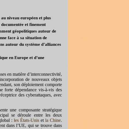
 au ni
veau européen et plus
t documentée et finement
mment géopolitiques autour de
nne face à sa situation de
ons autour du système d’alliances
.
gique en Europe et d’une
s en matière d’interconnectivité,
’incorporation de nouveaux objets
endant, son déploiement comporte
ne forte dépendance vis-à-vis des
réceptrice des cyberattaques, avec
sente une composante stratégique
cipal se déroule entre les deux
global :
les États-Unis
et
la Chine
.
ment dans l’UE, qui se trouve dans