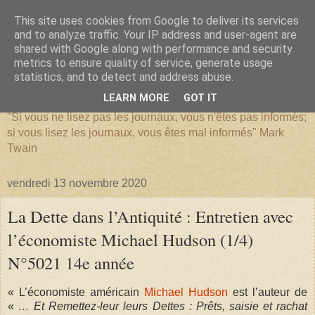
This site uses cookies from Google to deliver its services
and to analyze traffic. Your IP address and user-agent are
shared with Google along with performance and security
metrics to ensure quality of service, generate usage
SERIATIM
statistics, and to detect and address abuse.
LEARN MORE
GOT IT
"Si vous ne lisez pas les journaux, vous n'êtes pas informés;
si vous lisez les journaux, vous êtes mal informés" Mark
Twain
vendredi 13 novembre 2020
La Dette dans l’Antiquité : Entretien avec
l’économiste Michael Hudson (1/4)
N°5021 14e année
« L’économiste américain
Michael Hudson
est l’auteur de
«
… Et Remettez-leur leurs Dettes :
Prêts, saisie et rachat