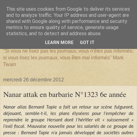
This site uses cookies from Google to deliver its services
and to analyze traffic. Your IP address and user-agent are
shared with Google along with performance and security
metrics to ensure quality of service, generate usage
SERIATIM
statistics, and to detect and address abuse.
LEARN MORE
GOT IT
"Si vous ne lisez pas les journaux, vous n'êtes pas informés;
si vous lisez les journaux, vous êtes mal informés" Mark
Twain
mercredi 26 décembre 2012
Nanar attak en barbarie N°1323 6e année
Nanar alias Bernard Tapie a fait un retour sur scène fulgurant,
déjouant, semble-t-il, les plans élyséens pour l’empêcher de
reprendre le groupe Hersant dont l’héritier vit « suissement »
l’exil fiscal. Mauvaise nouvelle pour les salariés de ce groupe de
presse : Bernard Tapie n’a jamais développé de sociétés autres