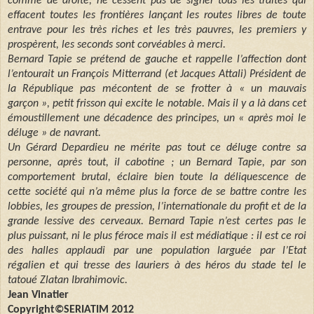
comme de droite, ne cessent pas de signer tous les traités qui
effacent toutes les frontières lançant les routes libres de toute
entrave pour les très riches et les très pauvres, les premiers y
prospèrent, les seconds sont corvéables à merci.
Bernard Tapie se prétend de gauche et rappelle l’affection dont
l’entourait un François Mitterrand (et Jacques Attali) Président de
la République pas mécontent de se frotter à « un mauvais
garçon », petit frisson qui excite le notable. Mais il y a là dans cet
émoustillement une décadence des principes, un « après moi le
déluge » de navrant.
Un Gérard Depardieu ne mérite pas tout ce déluge contre sa
personne, après tout, il cabotine ; un Bernard Tapie, par son
comportement brutal, éclaire bien toute la déliquescence de
cette société qui n’a même plus la force de se battre contre les
lobbies, les groupes de pression, l’internationale du profit et de la
grande lessive des cerveaux. Bernard Tapie n’est certes pas le
plus puissant, ni le plus féroce mais il est médiatique : il est ce roi
des halles applaudi par une population larguée par l’Etat
régalien et qui tresse des lauriers à des héros du stade tel le
tatoué Zlatan Ibrahimovic.
Jean
Vinatier
Copyright©SERIATIM 2012