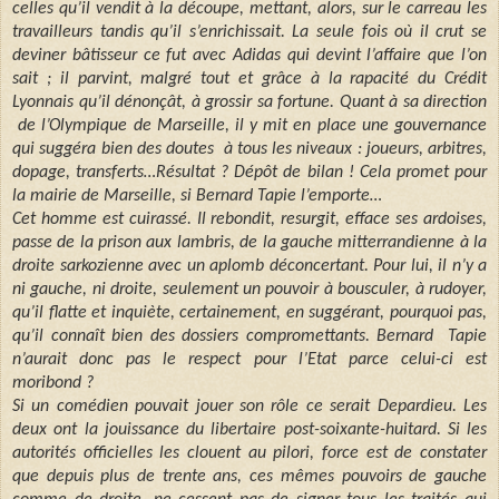
celles qu’il vendit à la découpe, mettant, alors, sur le carreau les
travailleurs tandis qu’il s’enrichissait. La seule fois où il crut se
deviner bâtisseur ce fut avec Adidas qui devint l’affaire que l’on
sait ; il parvint, malgré tout et grâce à la rapacité du Crédit
Lyonnais qu’il dénonçât, à grossir sa fortune. Quant à sa direction
de l’Olympique de Marseille, il y mit
en place une gouvernance
qui suggéra bien des doutes à tous les niveaux : joueurs, arbitres,
dopage, transferts…Résultat ? Dépôt de bilan ! Cela promet pour
la mairie de Marseille, si Bernard Tapie l’emporte…
Cet homme est cuirassé. Il rebondit, resurgit, efface ses ardoises,
passe de la prison aux lambris, de la gauche mitterrandienne à la
droite sarkozienne avec un aplomb déconcertant. Pour lui, il n’y a
ni gauche, ni droite, seulement un pouvoir à bousculer, à rudoyer,
qu’il flatte et inquiète, certainement, en suggérant, pourquoi pas,
qu’il connaît bien des dossiers compromettants. Bernard Tapie
n’aurait donc pas le respect pour l’Etat parce celui-ci est
moribond ?
Si un comédien pouvait jouer son rôle ce serait Depardieu. Les
deux ont la jouissance du libertaire post-soixante-huitard. Si les
autorités officielles les clouent au pilori, force est de constater
que depuis plus de trente ans, ces mêmes pouvoirs de gauche