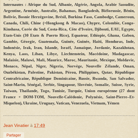
Internautes : Afrique du Sud, Albanie, Algérie, Angola, Arabie Saoudite,
Argentine, Arménie, Australie, Bahamas, Bangladesh, Biélorussie, Bénin,
Bolivie, Bosnie Herzégovine, Brésil, Burkina Faso, Cambodge, Cameroun,
Canada, Chili, Chine (+Hongkong & Macao), Chypre, Colombie, Congo-
Kinshasa, Corée du Sud, Costa-Rica, Côte d’Ivoire, Djibouti, EAU, Egypte,
Etats-Unis (30 Etats & Puerto Rico), Equateur, Ethiopie, Ghana, Gabon,
Gambie, Géorgie, Guatemala, Guinée, Guinée, Haïti, Honduras, Inde,
Indonésie, Irak, Iran, Islande, Israël, Jamaïque, Jordanie, Kazakhstan,
Kenya, Laos, Liban, Libye, Liechtenstein, Macédoine, Madagascar,
Malaisie, Malawi, Mali, Maurice, Maroc, Mauritanie, Mexique, Moldavie,
Monaco, Népal, Niger, Nigeria, Norvège, Nouvelle Zélande, Oman,
Ouzbékistan, Palestine, Pakistan, Pérou, Philippines, Qatar, République
Centrafricaine, République Dominicaine, Russie, Rwanda, San Salvador,
Saint-Marin, Sénégal, Serbie, Singapour, Slovénie, Somalie, Suisse, Syrie,
Taiwan, Thaïlande, Togo, Tunisie, Turquie, Union européenne (27 dont
France + DOM-TOM, Nouvelle-Calédonie, Polynésie, Saint
-
Pierre–Et-
Miquelon), Ukraine, Uruguay, Vatican, Venezuela, Vietnam, Yémen
Jean Vinatier
à
17:49
Partager