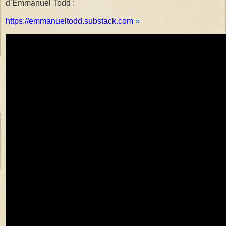
d’Emmanuel Todd :
https://emmanueltodd.substack.com
»