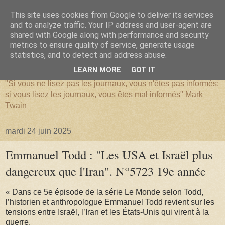
This site uses cookies from Google to deliver its services
and to analyze traffic. Your IP address and user-agent are
shared with Google along with performance and security
metrics to ensure quality of service, generate usage
SERIATIM
statistics, and to detect and address abuse.
LEARN MORE
GOT IT
"Si vous ne lisez pas les journaux, vous n'êtes pas informés;
si vous lisez les journaux, vous êtes mal informés" Mark
Twain
mardi 24 juin 2025
Emmanuel Todd : "Les USA et Israël plus
dangereux que l'Iran". N°5723 19e année
« Dans ce 5e épisode de la série Le Monde selon Todd,
l’historien et anthropologue Emmanuel Todd revient sur les
tensions entre Israël, l’Iran et les États-Unis qui virent à la
guerre.