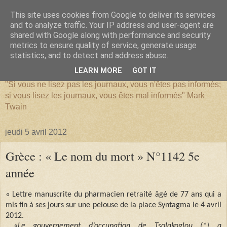
This site uses cookies from Google to deliver its services
and to analyze traffic. Your IP address and user-agent are
shared with Google along with performance and security
metrics to ensure quality of service, generate usage
SERIATIM
statistics, and to detect and address abuse.
LEARN MORE
GOT IT
"Si vous ne lisez pas les journaux, vous n'êtes pas informés;
si vous lisez les journaux, vous êtes mal informés" Mark
Twain
jeudi 5 avril 2012
Grèce : « Le nom du mort » N°1142 5e
année
« Lettre manuscrite du pharmacien retraité âgé de 77 ans qui a
mis fin à ses jours sur une pelouse de la place Syntagma le 4 avril
2012.
«
Le gouvernement d’occupation de Tsolakoglou (*) a