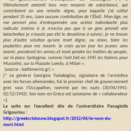
littéralement anéanti tous mes moyens de subsistance, qui
consistaient en une retraite digne, pour laquelle j’ai cotisé
pendant 35 ans, (sans aucune contribution de l'État). Mon âge, ne
me permet plus d’entreprendre une action individuelle plus
radicale (même si je n’exclus pas que si un grec prenait une
kalachnikov je n’aurais pas été le deuxième à suivre), je ne trouve
plus d’autre solution qu’une mort digne, ou sinon, faire les
poubelles pour me nourrir. Je crois qu’un jour les jeunes sans
avenir, prendront les armes et iront pendre les traîtres du peuple,
sur la place Syntagma, comme l’ont fait en 1945 les Italiens pour
Mussolini, sur la Piazzale Loreto, à Milan
».
(source : kathimerini.gr) »
[* Le général Georgios Tsolakoglou, signataire de l'armistice
avec les forces allemandes, fut le premier chef de gouvernement
grec sous l’Occupation, nommé par les nazis (30/04/1941-
02/12/1942). Son nom en Grèce est synonyme de « collaborateur
»].
La suite sur l’excellent site de l’universitaire Panagiotis
Grigouriou :
http://greekcrisisnow.blogspot.fr/2012/04/le-nom-du-
mort.html