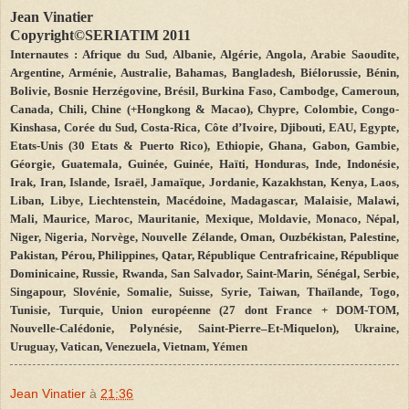
Jean
Vinatier
Copyright©SERIATIM 2011
Internautes : Afrique du Sud, Albanie, Algérie, Angola, Arabie Saoudite,
Argentine, Arménie, Australie, Bahamas, Bangladesh, Biélorussie, Bénin,
Bolivie, Bosnie Herzégovine, Brésil, Burkina Faso, Cambodge, Cameroun,
Canada, Chili, Chine (+Hongkong & Macao), Chypre, Colombie, Congo-
Kinshasa, Corée du Sud, Costa-Rica, Côte d’Ivoire, Djibouti, EAU, Egypte,
Etats-Unis (30 Etats & Puerto Rico), Ethiopie, Ghana, Gabon, Gambie,
Géorgie, Guatemala, Guinée, Guinée, Haïti, Honduras, Inde, Indonésie,
Irak, Iran, Islande, Israël, Jamaïque, Jordanie, Kazakhstan, Kenya, Laos,
Liban, Libye, Liechtenstein, Macédoine, Madagascar, Malaisie, Malawi,
Mali, Maurice, Maroc, Mauritanie, Mexique, Moldavie, Monaco, Népal,
Niger, Nigeria, Norvège, Nouvelle Zélande, Oman, Ouzbékistan, Palestine,
Pakistan, Pérou, Philippines, Qatar, République Centrafricaine, République
Dominicaine, Russie, Rwanda, San Salvador, Saint-Marin, Sénégal, Serbie,
Singapour, Slovénie, Somalie, Suisse, Syrie, Taiwan, Thaïlande, Togo,
Tunisie, Turquie, Union européenne (27 dont France + DOM-TOM,
Nouvelle-Calédonie, Polynésie, Saint
-
Pierre–Et-Miquelon), Ukraine,
Uruguay, Vatican, Venezuela, Vietnam, Yémen
Jean Vinatier
à
21:36