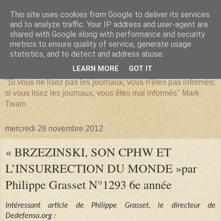
This site uses cookies from Google to deliver its services
and to analyze traffic. Your IP address and user-agent are
shared with Google along with performance and security
metrics to ensure quality of service, generate usage
SERIATIM
statistics, and to detect and address abuse.
LEARN MORE
GOT IT
"Si vous ne lisez pas les journaux, vous n'êtes pas informés;
si vous lisez les journaux, vous êtes mal informés" Mark
Twain
mercredi 28 novembre 2012
« BRZEZINSKI, SON CPHW ET
L’INSURRECTION DU MONDE »par
Philippe Grasset N°1293 6e année
Intéressant article de Philippe Grasset, le directeur de
Dedefensa.org :