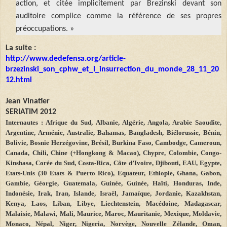
action, et citée implicitement par Brezinski devant son
auditoire complice comme la référence de ses propres
préoccupations. »
La suite :
http://www.dedefensa.org/article-
brzezinski_son_cphw_et_l_insurrection_du_monde_28_11_20
12.html
Jean
Vinatier
SERIATIM 2012
Internautes : Afrique du Sud, Albanie, Algérie, Angola, Arabie Saoudite,
Argentine, Arménie, Australie, Bahamas, Bangladesh, Biélorussie, Bénin,
Bolivie, Bosnie Herzégovine, Brésil, Burkina Faso, Cambodge, Cameroun,
Canada, Chili, Chine (+Hongkong & Macao), Chypre, Colombie, Congo-
Kinshasa, Corée du Sud, Costa-Rica, Côte d’Ivoire, Djibouti, EAU, Egypte,
Etats-Unis (30 Etats & Puerto Rico), Equateur, Ethiopie, Ghana, Gabon,
Gambie, Géorgie, Guatemala, Guinée, Guinée, Haïti, Honduras, Inde,
Indonésie, Irak, Iran, Islande, Israël, Jamaïque, Jordanie, Kazakhstan,
Kenya, Laos, Liban, Libye, Liechtenstein, Macédoine, Madagascar,
Malaisie, Malawi, Mali, Maurice, Maroc, Mauritanie, Mexique, Moldavie,
Monaco, Népal, Niger, Nigeria, Norvège, Nouvelle Zélande, Oman,