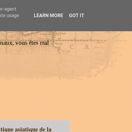
er-agent
rate usage
LEARN MORE
GOT IT
urnaux, vous êtes mal
tique asiatique de la