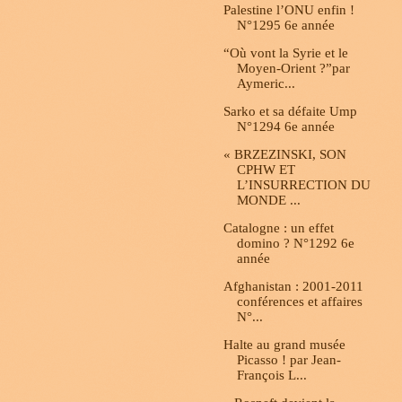
Palestine l’ONU enfin !
N°1295 6e année
“Où vont la Syrie et le
Moyen-Orient ?”par
Aymeric...
Sarko et sa défaite Ump
N°1294 6e année
« BRZEZINSKI, SON
CPHW ET
L’INSURRECTION DU
MONDE ...
Catalogne : un effet
domino ? N°1292 6e
année
Afghanistan : 2001-2011
conférences et affaires
N°...
Halte au grand musée
Picasso ! par Jean-
François L...