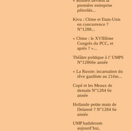
« Rosneft devient la
première entreprise
pétrolièr...
Kivu : Chine et Etats-Unis
en concurrence ?
N°1288...
« Chine : le XVIIIème
Congrès du PCC, et
après ? »...
Théâtre politique à l’ UMPS
N°12866e année
« La Russie: incarnation du
rêve gaulliste au 21èm...
Copé et les Meaux de
demain N°1284 6e
année
Hollande petite main de
Delanoë ? N°1284 6e
année
UMP badaboum
aujourd’hui,