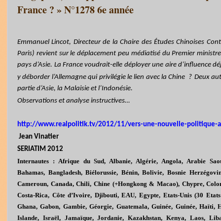
France ? » N°1278 6e année
Emmanuel Lincot, Directeur de la Chaire des Études Chinoises Cont
Paris) revient sur le déplacement peu médiatisé du Premier ministr
pays d’Asie. La France voudrait-elle déployer une aire d’influence dé
y déborder l’Allemagne qui privilégie le lien avec la Chine ?
Deux aut
partie d’Asie, la Malaisie et l’Indonésie.
Observations et analyse instructives…
http://www.realpolitik.tv/2012/11/vers-une-nouvelle-politique-a
Jean
Vinatier
SERIATIM 2012
Internautes : Afrique du Sud, Albanie, Algérie, Angola, Arabie Saou
Bahamas, Bangladesh, Biélorussie, Bénin, Bolivie, Bosnie Herzégovi
Cameroun, Canada, Chili, Chine (+Hongkong & Macao), Chypre, Colom
Costa-Rica, Côte d’Ivoire, Djibouti, EAU, Egypte, Etats-Unis (30 Etat
Ghana, Gabon, Gambie, Géorgie, Guatemala, Guinée, Guinée, Haïti, Ho
Islande, Israël, Jamaïque, Jordanie, Kazakhstan, Kenya, Laos, Liba