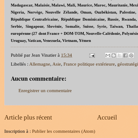
Madagascar, Malaisie, Malawi, Mali, Maurice, Maroc, Mauritanie, Mexi
Nigeria, Norvège, Nouvelle Zélande, Oman, Ouzbékistan, Palestine, P
République Centrafricaine, République Dominicaine, Russie, Rwanda, 
Serbie, Singapour, Slovénie, Somalie, Suisse, Syrie, Taiwan, Thaïl
européenne (27 dont France + DOM-TOM, Nouvelle-Calédonie, Polynésie
Uruguay, Vatican, Venezuela, Vietnam, Yémen
Publié par
Jean Vinatier
à
15:34
Libellés :
Allemagne
,
Asie
,
France politique extérieure
,
géostratég
Aucun commentaire:
Enregistrer un commentaire
Article plus récent
Accueil
Inscription à :
Publier les commentaires (Atom)