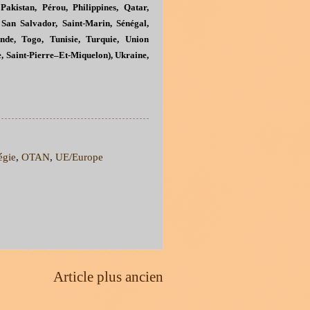
akistan, Pérou, Philippines, Qatar,
San Salvador, Saint-Marin, Sénégal,
ande, Togo, Tunisie, Turquie, Union
, Saint
-
Pierre–Et-Miquelon), Ukraine,
égie
,
OTAN
,
UE/Europe
Article plus ancien