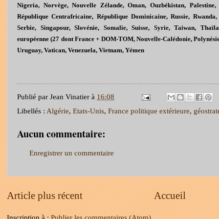
Nigeria, Norvège, Nouvelle Zélande, Oman, Ouzbékistan, Palestine, P
République Centrafricaine, République Dominicaine, Russie, Rwanda, 
Serbie, Singapour, Slovénie, Somalie, Suisse, Syrie, Taiwan, Thaïl
européenne (27 dont France + DOM-TOM, Nouvelle-Calédonie, Polynésie
Uruguay, Vatican, Venezuela, Vietnam, Yémen
Publié par
Jean Vinatier
à
16:08
Libellés :
Algérie
,
Etats-Unis
,
France politique extérieure
,
géostrat
Aucun commentaire:
Enregistrer un commentaire
Article plus récent
Accueil
Inscription à :
Publier les commentaires (Atom)