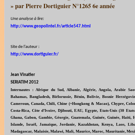
» par Pierre Dortiguier N°1265 6e année
Une analyse à lire:
http://www.geopolintel.fr/article547.html
Site de l’auteur :
http://www.dortiguier.fr/
Jean
Vinatier
SERIATIM 2012
Internautes : Afrique du Sud, Albanie, Algérie, Angola, Arabie Saou
Bahamas, Bangladesh, Biélorussie, Bénin, Bolivie, Bosnie Herzégovi
Cameroun, Canada, Chili, Chine (+Hongkong & Macao), Chypre, Colom
Costa-Rica, Côte d’Ivoire, Djibouti, EAU, Egypte, Etats-Unis (30 Etat
Ghana, Gabon, Gambie, Géorgie, Guatemala, Guinée, Guinée, Haïti, Ho
Islande, Israël, Jamaïque, Jordanie, Kazakhstan, Kenya, Laos, Liba
Madagascar, Malaisie, Malawi, Mali, Maurice, Maroc, Mauritanie, Mexi