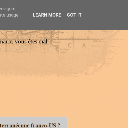
er-agent
rate usage
LEARN MORE
GOT IT
urnaux, vous êtes mal
diterranéenne franco-US ?