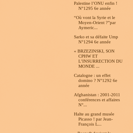
Palestine l’ONU enfin !
N°1295 6e année
“Où vont la Syrie et le
Moyen-Orient ?”par
Aymeric...
Sarko et sa défaite Ump
N°1294 6e année
« BRZEZINSKI, SON
CPHW ET
L’INSURRECTION DU
MONDE ...
Catalogne : un effet
domino ? N°1292 6e
année
Afghanistan : 2001-2011
conférences et affaires
N°...
Halte au grand musée
Picasso ! par Jean-
François L...