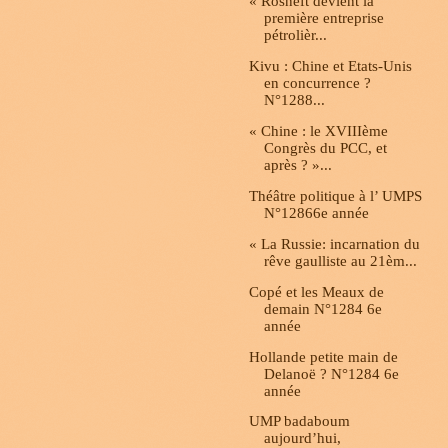
« Rosneft devient la
première entreprise
pétrolièr...
Kivu : Chine et Etats-Unis
en concurrence ?
N°1288...
« Chine : le XVIIIème
Congrès du PCC, et
après ? »...
Théâtre politique à l’ UMPS
N°12866e année
« La Russie: incarnation du
rêve gaulliste au 21èm...
Copé et les Meaux de
demain N°1284 6e
année
Hollande petite main de
Delanoë ? N°1284 6e
année
UMP badaboum
aujourd’hui,