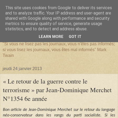
This site uses cookies from Google to deliver its services
and to analyze traffic. Your IP address and user-agent are
shared with Google along with performance and security
metrics to ensure quality of service, generate usage
SERIATIM
statistics, and to detect and address abuse.
LEARN MORE
GOT IT
"Si vous ne lisez pas les journaux, vous n'êtes pas informés;
si vous lisez les journaux, vous êtes mal informés" Mark
Twain
jeudi 24 janvier 2013
« Le retour de la guerre contre le
terrorisme » par Jean-Dominique Merchet
N°1354 6e année
Bon article de Jean-Dominique Merchet sur le retour du langage
néo-conservateur dans les rangs du parti socialiste. Si les