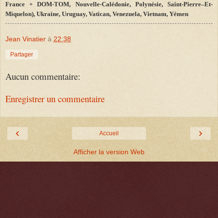
France + DOM-TOM, Nouvelle-Calédonie, Polynésie, Saint
-
Pierre–Et-
Miquelon), Ukraine, Uruguay, Vatican, Venezuela, Vietnam, Yémen
Jean Vinatier
à
22:38
Partager
Aucun commentaire:
Enregistrer un commentaire
‹
›
Accueil
Afficher la version Web