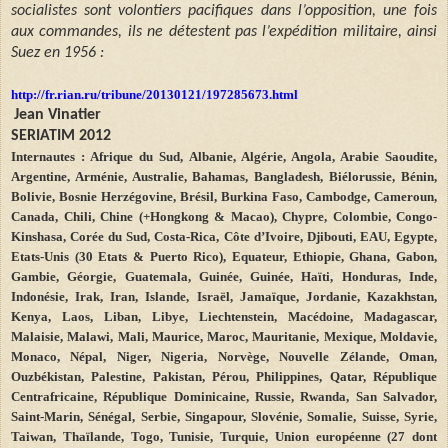
socialistes sont volontiers pacifiques dans l’opposition, une fois
aux commandes, ils ne détestent pas l’expédition militaire, ainsi
Suez en 1956 :
http://fr.rian.ru/tribune/20130121/197285673.html
Jean
Vinatier
SERIATIM 2012
Internautes : Afrique du Sud, Albanie, Algérie, Angola, Arabie Saoudite,
Argentine, Arménie, Australie, Bahamas, Bangladesh, Biélorussie, Bénin,
Bolivie, Bosnie Herzégovine, Brésil, Burkina Faso, Cambodge, Cameroun,
Canada, Chili, Chine (+Hongkong & Macao), Chypre, Colombie, Congo-
Kinshasa, Corée du Sud, Costa-Rica, Côte d’Ivoire, Djibouti, EAU, Egypte,
Etats-Unis (30 Etats & Puerto Rico), Equateur, Ethiopie, Ghana, Gabon,
Gambie, Géorgie, Guatemala, Guinée, Guinée, Haïti, Honduras, Inde,
Indonésie, Irak, Iran, Islande, Israël, Jamaïque, Jordanie, Kazakhstan,
Kenya, Laos, Liban, Libye, Liechtenstein, Macédoine, Madagascar,
Malaisie, Malawi, Mali, Maurice, Maroc, Mauritanie, Mexique, Moldavie,
Monaco, Népal, Niger, Nigeria, Norvège, Nouvelle Zélande, Oman,
Ouzbékistan, Palestine, Pakistan, Pérou, Philippines, Qatar, République
Centrafricaine, République Dominicaine, Russie, Rwanda, San Salvador,
Saint-Marin, Sénégal, Serbie, Singapour, Slovénie, Somalie, Suisse, Syrie,
Taiwan, Thaïlande, Togo, Tunisie, Turquie, Union européenne (27 dont