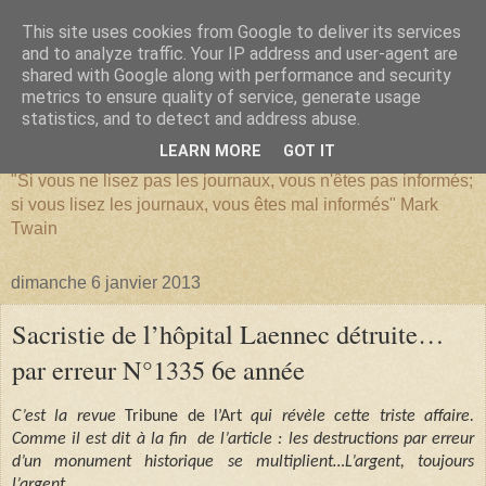
This site uses cookies from Google to deliver its services
and to analyze traffic. Your IP address and user-agent are
shared with Google along with performance and security
metrics to ensure quality of service, generate usage
SERIATIM
statistics, and to detect and address abuse.
LEARN MORE
GOT IT
"Si vous ne lisez pas les journaux, vous n'êtes pas informés;
si vous lisez les journaux, vous êtes mal informés" Mark
Twain
dimanche 6 janvier 2013
Sacristie de l’hôpital Laennec détruite…
par erreur N°1335 6e année
C’est la revue
Tribune de l’Art
qui révèle cette triste affaire.
Comme il est dit à la fin
de l’article : les destructions par erreur
d’un monument historique se multiplient…L’argent, toujours
l’argent.