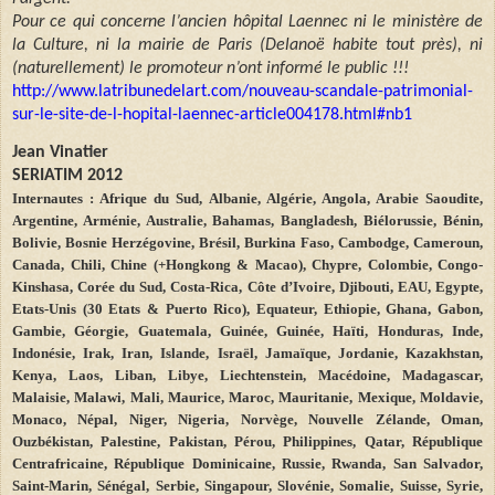
Pour ce qui concerne l’ancien hôpital Laennec ni le ministère de
la Culture, ni la mairie de Paris (Delanoë habite tout près), ni
(naturellement) le promoteur n’ont informé le public !!!
http://www.latribunedelart.com/nouveau-scandale-patrimonial-
sur-le-site-de-l-hopital-laennec-article004178.html#nb1
Jean
Vinatier
SERIATIM 2012
Internautes : Afrique du Sud, Albanie, Algérie, Angola, Arabie Saoudite,
Argentine, Arménie, Australie, Bahamas, Bangladesh, Biélorussie, Bénin,
Bolivie, Bosnie Herzégovine, Brésil, Burkina Faso, Cambodge, Cameroun,
Canada, Chili, Chine (+Hongkong & Macao), Chypre, Colombie, Congo-
Kinshasa, Corée du Sud, Costa-Rica, Côte d’Ivoire, Djibouti, EAU, Egypte,
Etats-Unis (30 Etats & Puerto Rico), Equateur, Ethiopie, Ghana, Gabon,
Gambie, Géorgie, Guatemala, Guinée, Guinée, Haïti, Honduras, Inde,
Indonésie, Irak, Iran, Islande, Israël, Jamaïque, Jordanie, Kazakhstan,
Kenya, Laos, Liban, Libye, Liechtenstein, Macédoine, Madagascar,
Malaisie, Malawi, Mali, Maurice, Maroc, Mauritanie, Mexique, Moldavie,
Monaco, Népal, Niger, Nigeria, Norvège, Nouvelle Zélande, Oman,
Ouzbékistan, Palestine, Pakistan, Pérou, Philippines, Qatar, République
Centrafricaine, République Dominicaine, Russie, Rwanda, San Salvador,
Saint-Marin, Sénégal, Serbie, Singapour, Slovénie, Somalie, Suisse, Syrie,