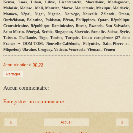
Kenya, Laos, Liban, Libye, Liechtenstein, Macédoine, Madagascar,
Malaisie, Malawi, Mali, Maurice, Maroc, Mauritanie, Mexique, Moldavie,
Monaco, Népal, Niger, Nigeria, Norvège, Nouvelle Zélande, Oman,
Ouzbékistan, Palestine, Pakistan, Pérou, Philippines, Qatar, République
Centrafricaine, République Dominicaine, Russie, Rwanda, San Salvador,
Saint-Marin, Sénégal, Serbie, Singapour, Slovénie, Somalie, Suisse, Syrie,
Taiwan, Thaïlande, Togo, Tunisie, Turquie, Union européenne (27 dont
France + DOM-TOM, Nouvelle-Calédonie, Polynésie, Saint
-
Pierre–et-
Miquelon), Ukraine, Uruguay, Vatican, Venezuela, Vietnam, Yémen
Jean Vinatier
à
00:23
Partager
Aucun commentaire:
Enregistrer un commentaire
‹
›
Accueil