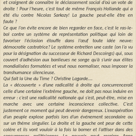
et craignent de connaître le déclassement social d’où un vote de
droite ! Pour l’heure, c’est tout de même François Hollande qui a
été élu contre Nicolas Sarkozy! La gauche peut-elle être en
faute ?
Ce que l’on évite encore de bien regarder en face, c’est le ras-le-
bol contre un système de représentation politique qui loin de
favoriser l’éclosion étouffe dans l’œuf toute idée neuve:
démocratie castratrice? Le système entretien une caste (on l’a vu
pour la désignation du successeur de Richard Descoings) qui, sous
couvert d’adhésion aux banlieues ne songe qu’à s’unir aux élites
mondialisées formatées et veut nous normaliser, nous imposer la
transhumance silencieuse.
Qui fait la Une du Time ? Christine Lagarde….
La « découverte » d’une radicalité à droite qui concurrencerait
celle d’une certaine l’extrême gauche, ne doit pas nous induire en
erreur : c’est une radicalité nationale qui s’est, peut-être, mise en
marche avec une certaine inconscience collective. C’est
justement ce moment qui peut devenir dangereux. L’exaspération
d’un peuple explose parfois lors d’un événement secondaire ou
sur un thème singulier. La droite et la gauche ont peur de cette
colère et ils vont vouloir à la fois la borner et l’attiser dans des