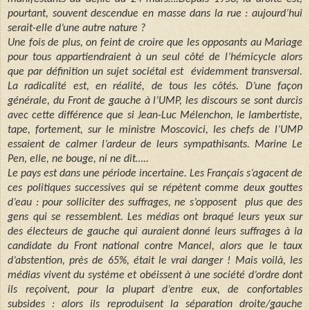
pourtant, souvent descendue en masse dans la rue : aujourd’hui
serait-elle d’une autre nature ?
Une fois de plus, on feint de croire que les opposants au Mariage
pour tous appartiendraient à un seul côté de l’hémicycle alors
que par définition un sujet sociétal est
évidemment transversal.
La radicalité est, en réalité, de tous les côtés. D’une façon
générale, du Front de gauche à l’UMP, les discours se sont durcis
avec cette différence que si Jean-Luc Mélenchon, le lambertiste,
tape, fortement, sur le ministre Moscovici, les chefs de l’UMP
essaient de calmer l’ardeur de leurs sympathisants. Marine Le
Pen, elle, ne bouge, ni ne dit…..
Le pays est dans une période incertaine. Les Français s’agacent de
ces politiques successives qui se répètent comme deux gouttes
d’eau : pour solliciter des suffrages, ne s’opposent
plus que des
gens qui se ressemblent. Les médias ont braqué leurs yeux sur
des électeurs de gauche qui auraient donné leurs suffrages à la
candidate du Front national contre Mancel, alors que le taux
d’abstention, près de 65%, était le vrai danger ! Mais voilà, les
médias vivent du système et obéissent à une société d’ordre dont
ils reçoivent, pour la plupart d’entre eux, de confortables
subsides : alors ils reproduisent la séparation droite/gauche