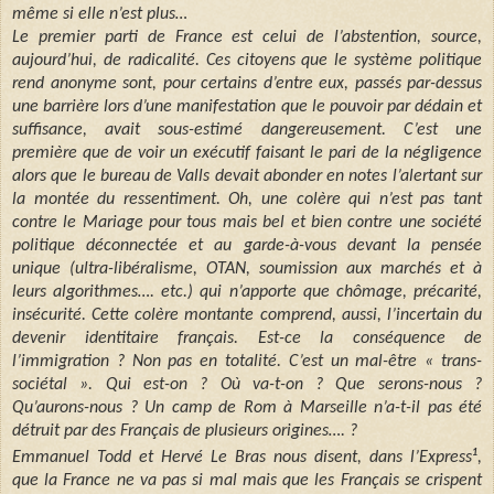
même si elle n’est plus…
Le premier parti de France est celui de l’abstention, source,
aujourd’hui, de radicalité. Ces citoyens que le système politique
rend anonyme sont, pour certains d’entre eux, passés par-dessus
une barrière lors d’une manifestation que le pouvoir par dédain et
suffisance, avait sous-estimé dangereusement. C’est une
première que de voir un exécutif faisant le pari de la négligence
alors que le bureau de Valls devait abonder en notes l’alertant sur
la montée du ressentiment. Oh, une colère qui n’est pas tant
contre le Mariage pour tous mais bel et bien contre une société
politique déconnectée et au garde-à-vous devant la pensée
unique (ultra-libéralisme, OTAN, soumission aux marchés et à
leurs algorithmes…. etc.) qui n’apporte que chômage, précarité,
insécurité. Cette colère montante comprend, aussi, l’incertain du
devenir identitaire français. Est-ce la conséquence de
l’immigration ? Non pas en totalité. C’est un mal-être « trans-
sociétal ». Qui est-on ? Où va-t-on ? Que serons-nous ?
Qu’aurons-nous ? Un camp de Rom à Marseille n’a-t-il pas été
détruit par des Français de plusieurs origines…. ?
1
Emmanuel Todd et Hervé Le Bras nous disent, dans l’Express
,
que la France ne va pas si mal mais que les Français se crispent