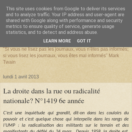
This site uses cookies from Google to deliver its services
and to analyze traffic. Your IP address and user-agent are
shared with Google along with performance and security
metrics to ensure quality of service, generate usage
SERIATIM
statistics, and to detect and address abuse.
LEARN MORE
GOT IT
"Si vous ne lisez pas les journaux, vous n'êtes pas informés;
si vous lisez les journaux, vous êtes mal informés" Mark
Twain
lundi 1 avril 2013
La droite dans la rue ou radicalité
nationale? N°1419 6e année
C’est une inquiétude qui grandit, dit-on dans les couloirs du
pouvoir et c’est quelque chose qui interpelle dans les rangs de
l’UMP : la radicalisation des militants sur le terrain et des
manifestants du défilé du 24 mars….Depuis 1958, la droite est,