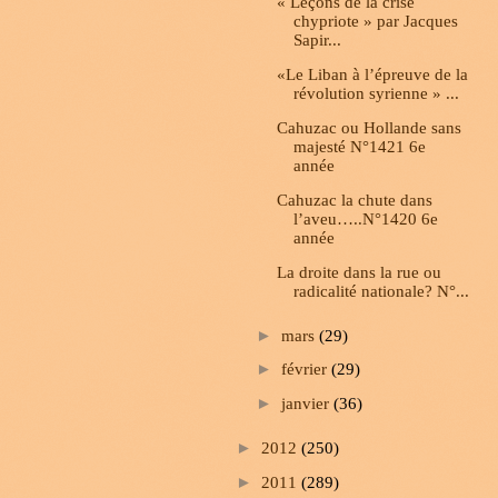
« Leçons de la crise
chypriote » par Jacques
Sapir...
«Le Liban à l’épreuve de la
révolution syrienne » ...
Cahuzac ou Hollande sans
majesté N°1421 6e
année
Cahuzac la chute dans
l’aveu…..N°1420 6e
année
La droite dans la rue ou
radicalité nationale? N°...
►
mars
(29)
►
février
(29)
►
janvier
(36)
►
2012
(250)
►
2011
(289)