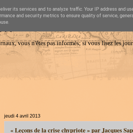
liver its services and to analyze traffic. Your IP address and us
rmance and security metrics to ensure quality of service, gene
IM
buse.
urnaux, vous n'êtes pas informés; si vous lisez les jo
jeudi 4 avril 2013
« Leçons de la crise chypriote » par Jacques Sa