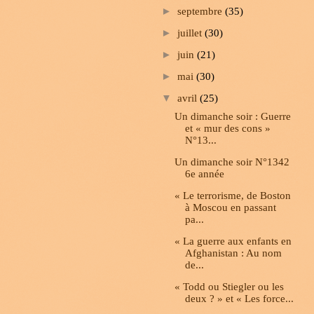
►
septembre
(35)
►
juillet
(30)
►
juin
(21)
►
mai
(30)
▼
avril
(25)
Un dimanche soir : Guerre
et « mur des cons »
N°13...
Un dimanche soir N°1342
6e année
« Le terrorisme, de Boston
à Moscou en passant
pa...
« La guerre aux enfants en
Afghanistan : Au nom
de...
« Todd ou Stiegler ou les
deux ? » et « Les force...