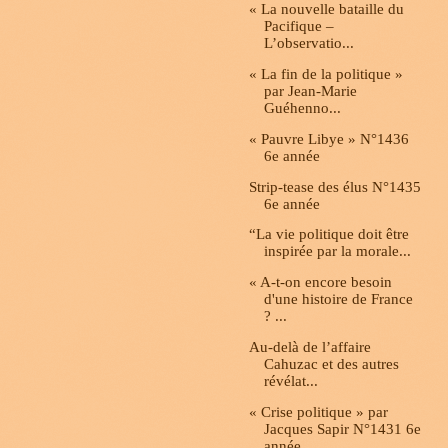
« La nouvelle bataille du
Pacifique –
L’observatio...
« La fin de la politique »
par Jean-Marie
Guéhenno...
« Pauvre Libye » N°1436
6e année
Strip-tease des élus N°1435
6e année
“La vie politique doit être
inspirée par la morale...
« A-t-on encore besoin
d'une histoire de France
? ...
Au-delà de l’affaire
Cahuzac et des autres
révélat...
« Crise politique » par
Jacques Sapir N°1431 6e
année