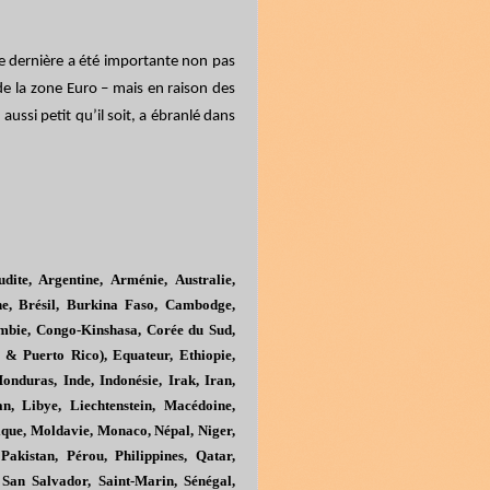
tte dernière a été importante non pas
de la zone Euro – mais en raison des
ussi petit qu’il soit, a ébranlé dans
dite, Argentine, Arménie, Australie,
ne, Brésil, Burkina Faso, Cambodge,
bie, Congo-Kinshasa, Corée du Sud,
s & Puerto Rico), Equateur, Ethiopie,
nduras, Inde, Indonésie, Irak, Iran,
n, Libye, Liechtenstein, Macédoine,
que, Moldavie, Monaco, Népal, Niger,
akistan, Pérou, Philippines, Qatar,
San Salvador, Saint-Marin, Sénégal,