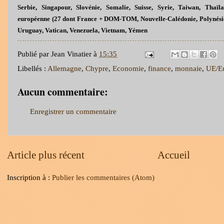
Serbie, Singapour, Slovénie, Somalie, Suisse, Syrie, Taiwan, Thaïl
européenne (27 dont France + DOM-TOM, Nouvelle-Calédonie, Polynésie
Uruguay, Vatican, Venezuela, Vietnam, Yémen
Publié par
Jean Vinatier
à
15:35
Libellés :
Allemagne
,
Chypre
,
Economie
,
finance
,
monnaie
,
UE/E
Aucun commentaire:
Enregistrer un commentaire
Article plus récent
Accueil
Inscription à :
Publier les commentaires (Atom)