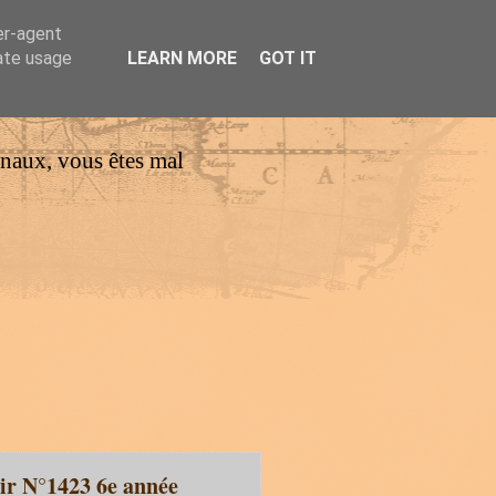
er-agent
rate usage
LEARN MORE
GOT IT
urnaux, vous êtes mal
pir N°1423 6e année