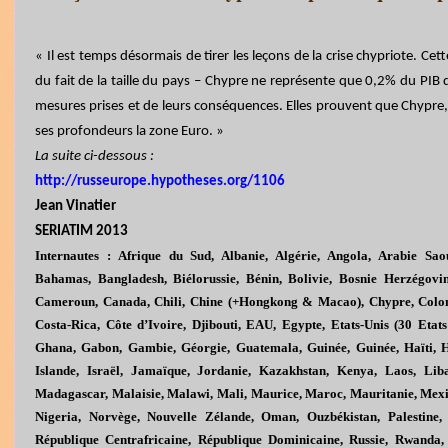
« Il est temps désormais de tirer les leçons de la crise chypriote. Ce
du fait de la taille du pays – Chypre ne représente que 0,2% du PIB 
mesures prises et de leurs conséquences. Elles prouvent que Chypre, a
ses profondeurs la zone Euro. »
La suite ci-dessous :
http://russeurope.hypotheses.org/1106
Jean Vinatier
SERIATIM 2013
Internautes : Afrique du Sud, Albanie, Algérie, Angola, Arabie Saou
Bahamas, Bangladesh, Biélorussie, Bénin, Bolivie, Bosnie Herzégovi
Cameroun, Canada, Chili, Chine (+Hongkong & Macao), Chypre, Colom
Costa-Rica, Côte d’Ivoire, Djibouti, EAU, Egypte, Etats-Unis (30 Etat
Ghana, Gabon, Gambie, Géorgie, Guatemala, Guinée, Guinée, Haïti, Ho
Islande, Israël, Jamaïque, Jordanie, Kazakhstan, Kenya, Laos, Liba
Madagascar, Malaisie, Malawi, Mali, Maurice, Maroc, Mauritanie, Mexi
Nigeria, Norvège, Nouvelle Zélande, Oman, Ouzbékistan, Palestine, P
République Centrafricaine, République Dominicaine, Russie, Rwanda, 