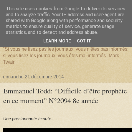
This site uses cookies from Google to deliver its services
and to analyze traffic. Your IP address and user-agent are
shared with Google along with performance and security
metrics to ensure quality of service, generate usage
SERIATIM
statistics, and to detect and address abuse.
LEARN MORE
GOT IT
"Si vous ne lisez pas les journaux, vous n'êtes pas informés;
si vous lisez les journaux, vous êtes mal informés" Mark
Twain
dimanche 21 décembre 2014
Emmanuel Todd: “Difficile d’être prophète
en ce moment” N°2094 8e année
Une passionnante écoute…..