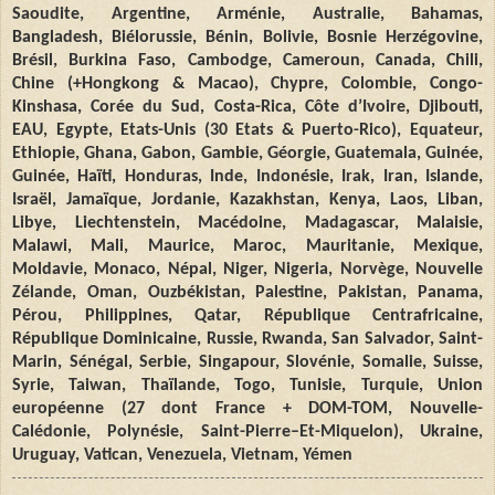
Saoudite, Argentine, Arménie, Australie, Bahamas,
Bangladesh, Biélorussie, Bénin, Bolivie, Bosnie Herzégovine,
Brésil, Burkina Faso, Cambodge, Cameroun, Canada, Chili,
Chine (+Hongkong & Macao), Chypre, Colombie, Congo-
Kinshasa, Corée du Sud, Costa-Rica, Côte d’Ivoire, Djibouti,
EAU, Egypte, Etats-Unis (30 Etats & Puerto-Rico), Equateur,
Ethiopie, Ghana, Gabon, Gambie, Géorgie, Guatemala, Guinée,
Guinée, Haïti, Honduras, Inde, Indonésie, Irak, Iran, Islande,
Israël, Jamaïque, Jordanie, Kazakhstan, Kenya, Laos, Liban,
Libye, Liechtenstein, Macédoine, Madagascar, Malaisie,
Malawi, Mali, Maurice, Maroc, Mauritanie, Mexique,
Moldavie, Monaco, Népal, Niger, Nigeria, Norvège, Nouvelle
Zélande, Oman, Ouzbékistan, Palestine, Pakistan, Panama,
Pérou, Philippines, Qatar, République Centrafricaine,
République Dominicaine, Russie, Rwanda, San Salvador, Saint-
Marin, Sénégal, Serbie, Singapour, Slovénie, Somalie, Suisse,
Syrie, Taiwan, Thaïlande, Togo, Tunisie, Turquie, Union
européenne (27 dont France + DOM-TOM, Nouvelle-
Calédonie, Polynésie, Saint
-
Pierre–Et-Miquelon), Ukraine,
Uruguay, Vatican, Venezuela, Vietnam, Yémen