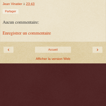
Jean Vinatier
à
23:43
Partager
Aucun commentaire:
Enregistrer un commentaire
‹
›
Accueil
Afficher la version Web