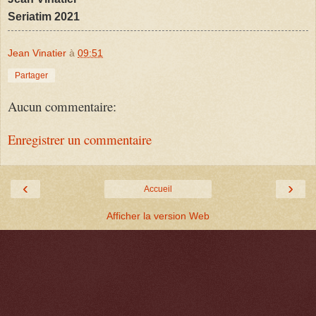
Seriatim 2021
Jean Vinatier
à
09:51
Partager
Aucun commentaire:
Enregistrer un commentaire
‹
›
Accueil
Afficher la version Web