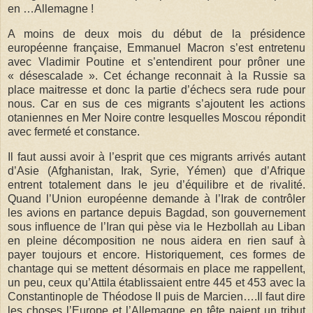
en …Allemagne !
A moins de deux mois du début de la présidence
européenne française, Emmanuel Macron s’est entretenu
avec Vladimir Poutine et s’entendirent pour prôner une
« désescalade ». Cet échange reconnait à la Russie sa
place maitresse et donc la partie d’échecs sera rude pour
nous. Car en sus de ces migrants s’ajoutent les actions
otaniennes en Mer Noire contre lesquelles Moscou répondit
avec fermeté et constance.
Il faut aussi avoir à l’esprit que ces migrants arrivés autant
d’Asie (Afghanistan, Irak, Syrie, Yémen) que d’Afrique
entrent totalement dans le jeu d’équilibre et de rivalité.
Quand l’Union européenne demande à l’Irak de contrôler
les avions en partance depuis Bagdad, son gouvernement
sous influence de l’Iran qui pèse via le Hezbollah au Liban
en pleine décomposition ne nous aidera en rien sauf à
payer toujours et encore. Historiquement, ces formes de
chantage qui se mettent désormais en place me rappellent,
un peu, ceux qu’Attila établissaient entre 445 et 453 avec la
Constantinople de Théodose II puis de Marcien….Il faut dire
les choses l’Europe et l’Allemagne en tête paient un tribut