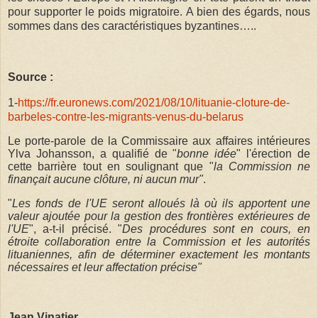
pour supporter le poids migratoire. A bien des égards, nous
sommes dans des caractéristiques byzantines…..
Source :
1-
https://fr.euronews.com/2021/08/10/lituanie-cloture-de-
barbeles-contre-les-migrants-venus-du-belarus
Le porte-parole de la Commissaire aux affaires intérieures
Ylva Johansson, a qualifié de "
bonne idée
" l'érection de
cette barrière tout en soulignant que "
la Commission ne
finançait aucune clôture, ni aucun mur"
.
"
Les fonds de l'UE seront alloués là où ils apportent une
valeur ajoutée pour la gestion des frontières extérieures de
l'UE
", a-t-il précisé. "
Des procédures sont en cours, en
étroite collaboration entre la Commission et les autorités
lituaniennes, afin de déterminer exactement les montants
nécessaires et leur affectation précise"
Jean Vinatier