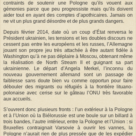
contraints de soutenir une Pologne qu’ils vouent aux
gémonies parce que peu progressiste mais qu’ils doivent
aider tout en ayant des comptes d’apothicaires. Jamais on
ne vit un plus grand désordre et de plus grands dangers.
Depuis février 2014, date où un coup d’État renversa le
Président ukrainien, les tensions et les doubles discours ne
cessent pas entre les européens et les russes, l’Allemagne
jouant son propre jeu très attachée à être autant fidèle à
Washington qu’à ne pas déplaire à Moscou, obtenant même
la réalisation de North Stream II et guignant sa part
ukrainienne. Le départ d’Angela Merkel, l’inconnu du
nouveau gouvernement allemand sont un passage de
faiblesse sans doute bien vu comme opportun pour faire
débouler des migrants ou réfugiés à la frontière lituano-
polonaise avec cerise sur le gâteau l’ONU très favorable
aux accueils.
S’ouvrent donc plusieurs fronts : l’un extérieur à la Pologne
et à l’Union où la Biélorussie est une boule sur un billard à
trois bandes, l’autre intérieur, entre la Pologne et l’Union : si
Bruxelles contraignait Varsovie à ouvrir les vannes, la
Pologne n’aurait rien de plus pressée que de les expédier