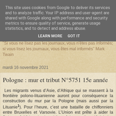
This site uses cookies from Google to deliver its services
and to analyze traffic. Your IP address and user-agent are
shared with Google along with performance and security
metrics to ensure quality of service, generate usage
SERIATIM
statistics, and to detect and address abuse.
LEARN MORE
GOT IT
"Si vous ne lisez pas les journaux, vous n'êtes pas informés;
si vous lisez les journaux, vous êtes mal informés" Mark
Twain
mardi 16 novembre 2021
Pologne : mur et tribut N°5751 15e année
Les migrants venus d’Asie, d’Afrique qui se massent à la
frontière polono-lituanienne auront pour conséquence la
construction du mur par la Pologne (mais aussi par la
1
Lituanie
). Pour l’heure, c’est une bataille de chiffonniers
entre Bruxelles et Varsovie. L’Union est prête à aider la