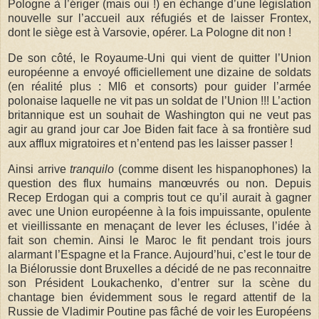
Pologne à l’ériger (mais oui !) en échange d’une législation
nouvelle sur l’accueil aux réfugiés et de laisser Frontex,
dont le siège est à Varsovie, opérer. La Pologne dit non !
De son côté, le Royaume-Uni qui vient de quitter l’Union
européenne a envoyé officiellement une dizaine de soldats
(en réalité plus : MI6 et consorts) pour guider l’armée
polonaise laquelle ne vit pas un soldat de l’Union !!! L’action
britannique est un souhait de Washington qui ne veut pas
agir au grand jour car Joe Biden fait face à sa frontière sud
aux afflux migratoires et n’entend pas les laisser passer !
Ainsi arrive
tranquilo
(comme disent les hispanophones) la
question des flux humains manœuvrés ou non. Depuis
Recep Erdogan qui a compris tout ce qu’il aurait à gagner
avec une Union européenne à la fois impuissante, opulente
et vieillissante en menaçant de lever les écluses, l’idée à
fait son chemin. Ainsi le Maroc le fit pendant trois jours
alarmant l’Espagne et la France. Aujourd’hui, c’est le tour de
la Biélorussie dont Bruxelles a décidé de ne pas reconnaitre
son Président Loukachenko, d’entrer sur la scène du
chantage bien évidemment sous le regard attentif de la
Russie de Vladimir Poutine pas fâché de voir les Européens