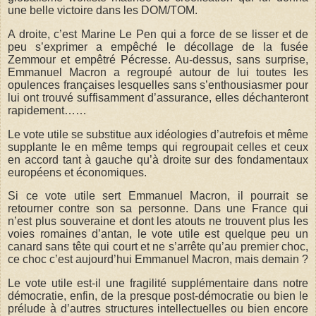
une belle victoire dans les DOM/TOM.
A droite, c’est Marine Le Pen qui a force de se lisser et de
peu s’exprimer a empêché le décollage de la fusée
Zemmour et empêtré Pécresse. Au-dessus, sans surprise,
Emmanuel Macron a regroupé autour de lui toutes les
opulences françaises lesquelles sans s’enthousiasmer pour
lui ont trouvé suffisamment d’assurance, elles déchanteront
rapidement……
Le vote utile se substitue aux idéologies d’autrefois et même
supplante le en même temps qui regroupait celles et ceux
en accord tant à gauche qu’à droite sur des fondamentaux
européens et économiques.
Si ce vote utile sert Emmanuel Macron, il pourrait se
retourner contre son sa personne. Dans une France qui
n’est plus souveraine et dont les atouts ne trouvent plus les
voies romaines d’antan, le vote utile est quelque peu un
canard sans tête qui court et ne s’arrête qu’au premier choc,
ce choc c’est aujourd’hui Emmanuel Macron, mais demain ?
Le vote utile est-il une fragilité supplémentaire dans notre
démocratie, enfin, de la presque post-démocratie ou bien le
prélude à d’autres structures intellectuelles ou bien encore