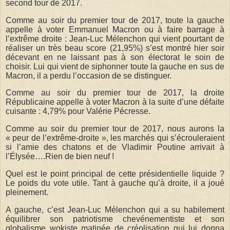
second tour de 2017.
Comme au soir du premier tour de 2017, toute la gauche
appelle à voter Emmanuel Macron ou à faire barrage à
l’extrême droite : Jean-Luc Mélenchon qui vient pourtant de
réaliser un très beau score (21,95%) s’est montré hier soir
décevant en ne laissant pas à son électorat le soin de
choisir. Lui qui vient de siphonner toute la gauche en sus de
Macron, il a perdu l’occasion de se distinguer.
Comme au soir du premier tour de 2017, la droite
Républicaine appelle à voter Macron à la suite d’une défaite
cuisante : 4,79% pour Valérie Pécresse.
Comme au soir du premier tour de 2017, nous aurons la
« peur de l’extrême-droite », les marchés qui s’écrouleraient
si l’amie des chatons et de Vladimir Poutine arrivait à
l’Élysée….Rien de bien neuf !
Quel est le point principal de cette présidentielle liquide ?
Le poids du vote utile. Tant à gauche qu’à droite, il a joué
pleinement.
A gauche, c’est Jean-Luc Mélenchon qui a su habilement
équilibrer son patriotisme chevénementiste et son
globalisme wokiste matinée de créolisation qui lui donna