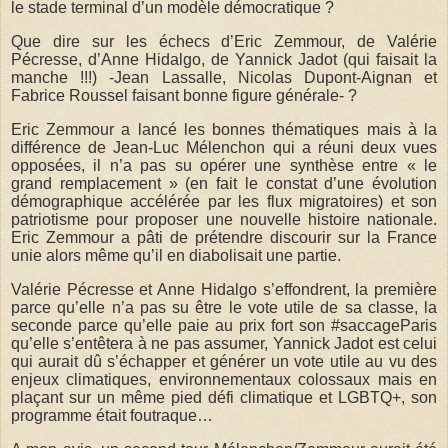
le stade terminal d’un modèle démocratique ?
Que dire sur les échecs d’Eric Zemmour, de Valérie
Pécresse, d’Anne Hidalgo, de Yannick Jadot (qui faisait la
manche !!!) -Jean Lassalle, Nicolas Dupont-Aignan et
Fabrice Roussel faisant bonne figure générale- ?
Eric Zemmour a lancé les bonnes thématiques mais à la
différence de Jean-Luc Mélenchon qui a réuni deux vues
opposées, il n’a pas su opérer une synthèse entre « le
grand remplacement » (en fait le constat d’une évolution
démographique accélérée par les flux migratoires) et son
patriotisme pour proposer une nouvelle histoire nationale.
Eric Zemmour a pâti de prétendre discourir sur la France
unie alors même qu’il en diabolisait une partie.
Valérie Pécresse et Anne Hidalgo s’effondrent, la première
parce qu’elle n’a pas su être le vote utile de sa classe, la
seconde parce qu’elle paie au prix fort son #saccageParis
qu’elle s’entêtera à ne pas assumer, Yannick Jadot est celui
qui aurait dû s’échapper et générer un vote utile au vu des
enjeux climatiques, environnementaux colossaux mais en
plaçant sur un même pied défi climatique et LGBTQ+, son
programme était foutraque…