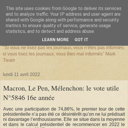
This site uses cookies from Google to deliver its services
and to analyze traffic. Your IP address and user-agent are
shared with Google along with performance and security
metrics to ensure quality of service, generate usage
SERIATIM
statistics, and to detect and address abuse.
LEARN MORE
GOT IT
"Si vous ne lisez pas les journaux, vous n'êtes pas informés;
si vous lisez les journaux, vous êtes mal informés" Mark
Twain
lundi 11 avril 2022
Macron, Le Pen, Mélenchon: le vote utile
N°5846 16e année
Avec une participation de 74,86%, le premier tour de cette
présidentielle n’a pas été ce désintérêt qu’on ne lui prédisait
ni davantage l’enthousiasme. Elle se situe dans la moyenne
et dans le calcul présidentiel de recommencer en 2022 le