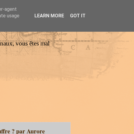
er-agent
rate usage
LEARN MORE
GOT IT
urnaux, vous êtes mal
uffre ? par Aurore