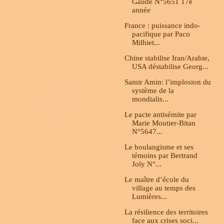
Gaudé N°5651 17e
année
France : puissance indo-
pacifique par Paco
Milhiet...
Chine stabilise Iran/Arabie,
USA déstabilise Georg...
Samir Amin: l’implosion du
système de la
mondialis...
Le pacte antisémite par
Marie Moutier-Bitan
N°5647...
Le boulangisme et ses
témoins par Bertrand
Joly N°...
Le maître d’école du
village au temps des
Lumières...
La résilience des territoires
face aux crises soci...