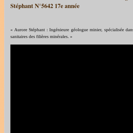
Stéphant N°5642 17e année
« Aurore Stéphant : Ingénieure géologue minier, spécialisée dan
sanitaires des filières minérales. »