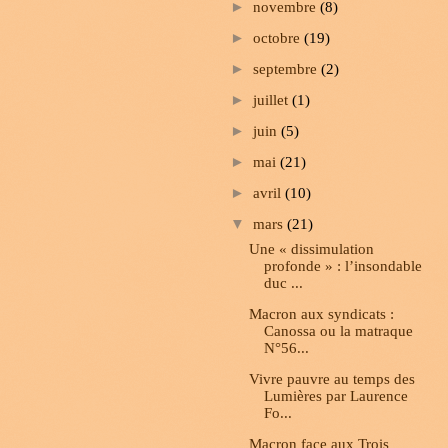
►
novembre
(8)
►
octobre
(19)
►
septembre
(2)
►
juillet
(1)
►
juin
(5)
►
mai
(21)
►
avril
(10)
▼
mars
(21)
Une « dissimulation
profonde » : l’insondable
duc ...
Macron aux syndicats :
Canossa ou la matraque
N°56...
Vivre pauvre au temps des
Lumières par Laurence
Fo...
Macron face aux Trois