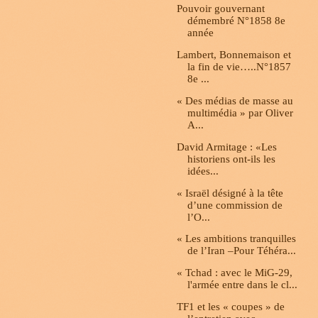
Pouvoir gouvernant
démembré N°1858 8e
année
Lambert, Bonnemaison et
la fin de vie…..N°1857
8e ...
« Des médias de masse au
multimédia » par Oliver
A...
David Armitage : «Les
historiens ont-ils les
idées...
« Israël désigné à la tête
d’une commission de
l’O...
« Les ambitions tranquilles
de l’Iran –Pour Téhéra...
« Tchad : avec le MiG-29,
l'armée entre dans le cl...
TF1 et les « coupes » de