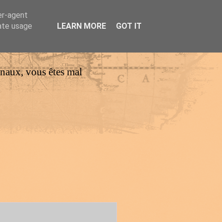
er-agent
rate usage
LEARN MORE
GOT IT
urnaux, vous êtes mal