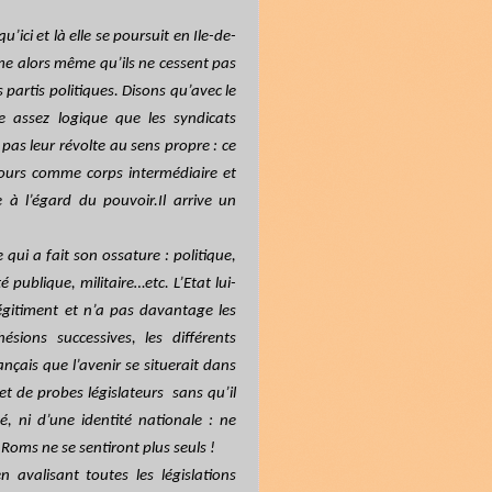
ici et là elle se poursuit en Ile-de-
me alors même qu’ils ne cessent pas
partis politiques. Disons qu’avec le
e assez logique que les syndicats
 pas leur révolte au sens propre : ce
ujours comme corps intermédiaire et
 à l’égard du pouvoir.I
l arrive un
 qui a fait son ossature : politique,
é publique, militaire…etc. L’Etat lui-
légitiment et n’a pas davantage les
sions successives, les différents
çais que l’avenir se situerait dans
et de probes législateurs
sans qu’il
é, ni d’une identité nationale : ne
Roms ne se sentiront plus seuls !
n avalisant toutes les législations