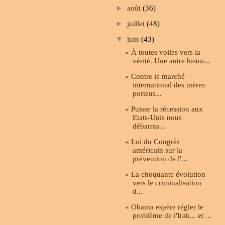
►
août
(36)
►
juillet
(48)
▼
juin
(43)
« À toutes voiles vers la
vérité. Une autre histoi...
« Contre le marché
international des mères
porteus...
« Puisse la récession aux
Etats-Unis nous
débarras...
« Loi du Congrès
américain sur la
prévention de l'...
« La choquante évolution
vers le criminalisation
d...
« Obama espère régler le
problème de l'Irak... et ...