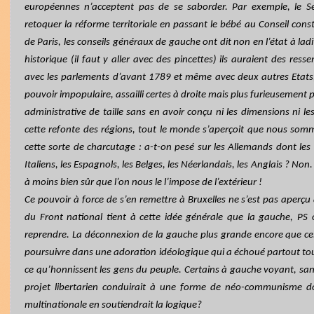
européennes n’acceptent pas de se saborder. Par exemple, le S
retoquer la réforme territoriale en passant le bébé au Conseil constitu
de Paris, les conseils généraux de gauche ont dit non en l’état à ladit
historique (il faut y aller avec des pincettes) ils auraient des re
avec les parlements d’avant 1789 et même avec deux autres Etats, l
pouvoir impopulaire, assailli certes à droite mais plus furieusement 
administrative de taille sans en avoir conçu ni les dimensions ni les
cette refonte des régions, tout le monde s’aperçoit que nous somme
cette sorte de charcutage : a-t-on pesé sur les Allemands dont les l
Italiens, les Espagnols, les Belges, les Néerlandais, les Anglais ? Non
à moins bien sûr que l’on nous le l’impose de l’extérieur !
Ce pouvoir à force de s’en remettre à Bruxelles ne s’est pas aperçu q
du Front national tient à cette idée générale que la gauche, PS
reprendre. La déconnexion de la gauche plus grande encore que cel
poursuivre dans une adoration idéologique qui a échoué partout tou
ce qu’honnissent les gens du peuple. Certains à gauche voyant, sans
projet libertarien conduirait à une forme de néo-communisme don
multinationale en soutiendrait la logique?