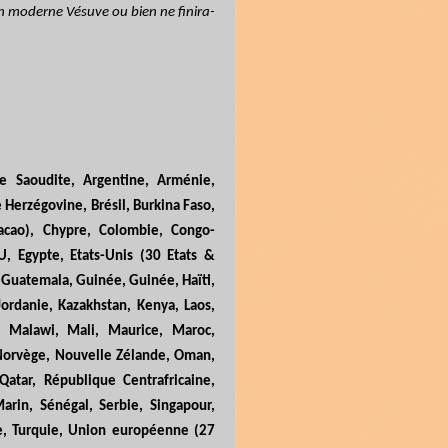
un moderne Vésuve ou bien ne finira-
ie Saoudite, Argentine, Arménie,
 Herzégovine, Brésil, Burkina Faso,
cao), Chypre, Colombie, Congo-
U, Egypte, Etats-Unis (30 Etats &
 Guatemala, Guinée, Guinée, Haïti,
 Jordanie, Kazakhstan, Kenya, Laos,
e, Malawi, Mali, Maurice, Maroc,
 Norvège, Nouvelle Zélande, Oman,
Qatar, République Centrafricaine,
arin, Sénégal, Serbie, Singapour,
sie, Turquie, Union européenne (27