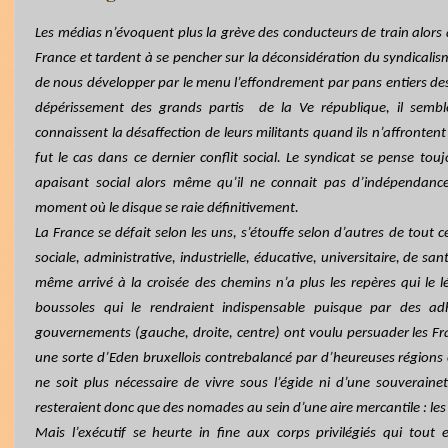
Les médias n’évoquent plus la grève des conducteurs de train alors qu’
France et tardent à se pencher sur la déconsidération du syndicalis
de nous développer par le menu l’effondrement par pans entiers des 
dépérissement des grands partis
de la Ve république, il sembl
connaissent la désaffection de leurs militants quand ils n’affrontent
fut le cas dans ce dernier conflit social. Le syndicat se pense to
apaisant social alors même qu’il ne connait pas d’indépendance
moment où le disque se raie définitivement.
La France se défait selon les uns, s’étouffe selon d’autres de tout ce
sociale, administrative, industrielle, éducative, universitaire, de sant
même arrivé à la croisée des chemins n’a plus les repères qui le 
boussoles qui le rendraient indispensable puisque par des adhé
gouvernements (gauche, droite, centre) ont voulu persuader les Fran
une sorte d’Eden bruxellois contrebalancé par d’heureuses régions 
ne soit plus nécessaire de vivre sous l’égide ni d’une souverainet
resteraient donc que des nomades au sein d’une aire mercantile : les 
Mais l’exécutif se heurte in fine aux corps privilégiés qui tout e