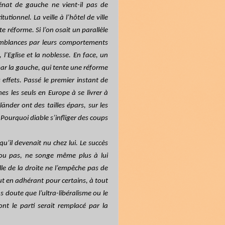
énat de gauche ne vient-il pas de
tionnel. La veille à l’hôtel de ville
e réforme. Si l’on osait un parallèle
ssemblances par leurs comportements
’Eglise et la noblesse. En face, un
par la gauche, qui tente une réforme
 effets. Passé le premier instant de
s les seuls en Europe à se livrer à
änder ont des tailles épars, sur les
. Pourquoi diable s’infliger des coups
u’il devenait nu chez lui. Le succès
 ou pas, ne songe même plus à lui
le de la droite ne l’empêche pas de
t en adhérant pour certains, à tout
 doute que l’ultra-libéralisme ou le
t le parti serait remplacé par la