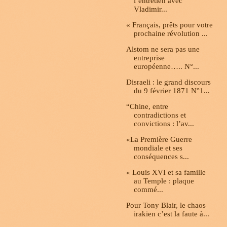
l’entretien avec
Vladimir...
« Français, prêts pour votre
prochaine révolution ...
Alstom ne sera pas une
entreprise
européenne….. N°...
Disraeli : le grand discours
du 9 février 1871 N°1...
“Chine, entre
contradictions et
convictions : l’av...
«La Première Guerre
mondiale et ses
conséquences s...
« Louis XVI et sa famille
au Temple : plaque
commé...
Pour Tony Blair, le chaos
irakien c’est la faute à...