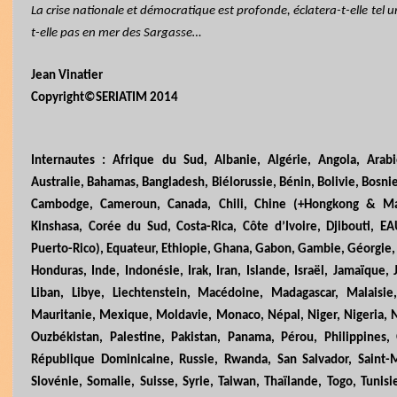
La crise nationale et démocratique est profonde, éclatera-t-elle tel 
t-elle pas en mer des Sargasse…
Jean Vinatier
Copyright©SERIATIM 2014
Internautes : Afrique du Sud, Albanie, Algérie, Angola, Arab
Australie, Bahamas, Bangladesh, Biélorussie, Bénin, Bolivie, Bosnie
Cambodge, Cameroun, Canada, Chili, Chine (+Hongkong & Ma
Kinshasa, Corée du Sud, Costa-Rica, Côte d’Ivoire, Djibouti, EA
Puerto-Rico), Equateur, Ethiopie, Ghana, Gabon, Gambie, Géorgie,
Honduras, Inde, Indonésie, Irak, Iran, Islande, Israël, Jamaïque,
Liban, Libye, Liechtenstein, Macédoine, Madagascar, Malaisi
Mauritanie, Mexique, Moldavie, Monaco, Népal, Niger, Nigeria,
Ouzbékistan, Palestine, Pakistan, Panama, Pérou, Philippines, 
République Dominicaine, Russie, Rwanda, San Salvador, Saint-M
Slovénie, Somalie, Suisse, Syrie, Taiwan, Thaïlande, Togo, Tuni