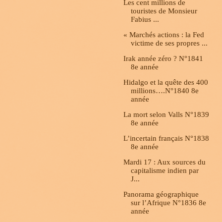
Les cent millions de
touristes de Monsieur
Fabius ...
« Marchés actions : la Fed
victime de ses propres ...
Irak année zéro ? N°1841
8e année
Hidalgo et la quête des 400
millions….N°1840 8e
année
La mort selon Valls N°1839
8e année
L’incertain français N°1838
8e année
Mardi 17 : Aux sources du
capitalisme indien par
J...
Panorama géographique
sur l’Afrique N°1836 8e
année