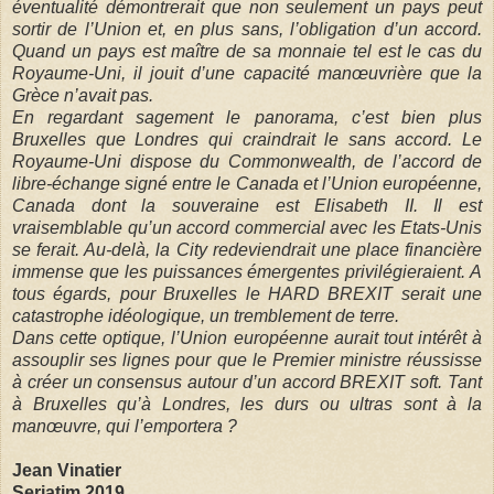
éventualité démontrerait que non seulement un pays peut
sortir de l’Union et, en plus sans, l’obligation d’un accord.
Quand un pays est maître de sa monnaie tel est le cas du
Royaume-Uni, il jouit d’une capacité manœuvrière que la
Grèce n’avait pas.
En regardant sagement le panorama, c’est bien plus
Bruxelles que Londres qui craindrait le sans accord. Le
Royaume-Uni dispose du Commonwealth, de l’accord de
libre-échange signé entre le Canada et l’Union européenne,
Canada dont la souveraine est Elisabeth II. Il est
vraisemblable qu’un accord commercial avec les Etats-Unis
se ferait. Au-delà, la City redeviendrait une place financière
immense que les puissances émergentes privilégieraient. A
tous égards, pour Bruxelles le HARD BREXIT serait une
catastrophe idéologique, un tremblement de terre.
Dans cette optique, l’Union européenne aurait tout intérêt à
assouplir ses lignes pour que le Premier ministre réussisse
à créer un consensus autour d’un accord BREXIT soft. Tant
à Bruxelles qu’à Londres, les durs ou ultras sont à la
manœuvre, qui l’emportera ?
Jean Vinatier
Seriatim 2019