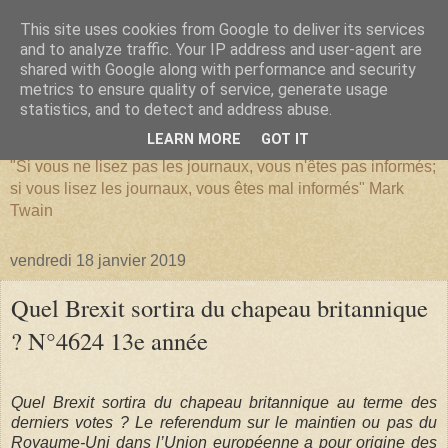
This site uses cookies from Google to deliver its services
and to analyze traffic. Your IP address and user-agent are
shared with Google along with performance and security
metrics to ensure quality of service, generate usage
SERIATIM
statistics, and to detect and address abuse.
LEARN MORE
GOT IT
"Si vous ne lisez pas les journaux, vous n'êtes pas informés;
si vous lisez les journaux, vous êtes mal informés" Mark
Twain
vendredi 18 janvier 2019
Quel Brexit sortira du chapeau britannique
? N°4624 13e année
Quel Brexit sortira du chapeau britannique au terme des
derniers votes ? Le referendum sur le maintien ou pas du
Royaume-Uni dans l’Union européenne a pour origine des