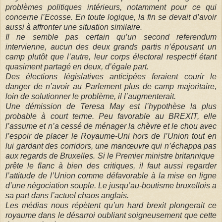
problèmes politiques intérieurs, notamment pour ce qui
concerne l’Ecosse. En toute logique, la fin se devait d’avoir
aussi à affronter une situation similaire.
Il ne semble pas certain qu’un second referendum
intervienne, aucun des deux grands partis n’épousant un
camp plutôt que l’autre, leur corps électoral respectif étant
quasiment partagé en deux, d’égale part.
Des élections législatives anticipées feraient courir le
danger de n’avoir au Parlement plus de camp majoritaire,
loin de solutionner le problème, il l’augmenterait.
Une démission de Teresa May est l’hypothèse la plus
probable à court terme. Peu favorable au BREXIT, elle
l’assume et n’a cessé de ménager la chèvre et le chou avec
l’espoir de placer le Royaume-Uni hors de l’Union tout en
lui gardant des corridors, une manœuvre qui n’échappa pas
aux regards de Bruxelles. Si le Premier ministre britannique
prête le flanc à bien des critiques, il faut aussi regarder
l’attitude de l’Union comme défavorable à la mise en ligne
d’une négociation souple. Le jusqu’au-boutisme bruxellois a
sa part dans l’actuel chaos anglais.
Les médias nous répètent qu’un hard brexit plongerait ce
royaume dans le désarroi oubliant soigneusement que cette