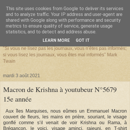
This site uses cookies from Google to deliver its services
and to analyze traffic. Your IP address and user-agent are
shared with Google along with performance and security
metrics to ensure quality of service, generate usage
SERIATIM
statistics, and to detect and address abuse.
LEARN MORE
GOT IT
"Si vous ne lisez pas les journaux, vous n'êtes pas informés;
si vous lisez les journaux, vous êtes mal informés" Mark
Twain
mardi 3 août 2021
Macron de Krishna à youtubeur N°5679
15e année
Aux îles Marquises, nous eûmes un Emmanuel Macron
couvert de fleurs, les mains en prière, souriant, le visage
gonflé comme s’il venait de voir Krishna ou Rama, à
Brégançon, le voici, visage aminci, rajeuni, en T-shirt