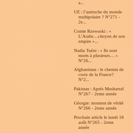
a...
UE : l’autruche du monde
multipolaire ? N°271 -
2e...
Comte Rzewuski : «
L’Arabe…citoyen de son
empire »...
Nadia Tuéni : « Ils sont
morts à plusieurs… »
N°26...
Afghanistan : le chemin de
croix de la France?
N°2...
Pakistan : Aprés Musharraf
N°267 - 2eme année
Géorgie: moment de vérité
N°266 - 2eme année
Prochain article le lundi 18
août N°265 - 2eme
année