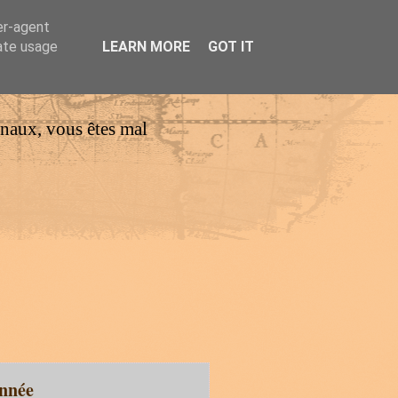
er-agent
rate usage
LEARN MORE
GOT IT
urnaux, vous êtes mal
année