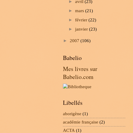
►
avril
(23)
►
mars
(21)
►
février
(22)
►
janvier
(23)
►
2007
(106)
Babelio
Mes livres sur
Babelio.com
Libellés
aborigène
(1)
académie française
(2)
ACTA
(1)