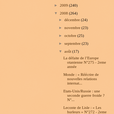
►
2009
(240)
▼
2008
(264)
►
décembre
(24)
►
novembre
(23)
►
octobre
(25)
►
septembre
(23)
▼
août
(17)
La défaite de l’Europe
otanienne N°275 - 2eme
année
Monde : « Réécrire de
nouvelles relations
internat...
Etats-Unis/Russie : une
seconde guerre froide ?
N°...
Leconte de Lisle : « Les
hurleurs » N°272 - 2eme