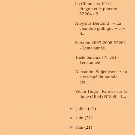
La Chine aux JO : le
dragon et le phœnix
N°264 - 2...
Aloysius Bertrand : « La
chambre gothique » et «
S...
Seriatim 2007-2008 N°262
- 2eme année
Triste Sinéma ! N°261 -
1ere année
Alexandre Soljenitsyne : un
« rescapé du monde
clo...
Victor Hugo : Paroles sur la
dune (1854) N°259 - 1...
►
juillet
(21)
►
juin
(21)
►
mai
(21)