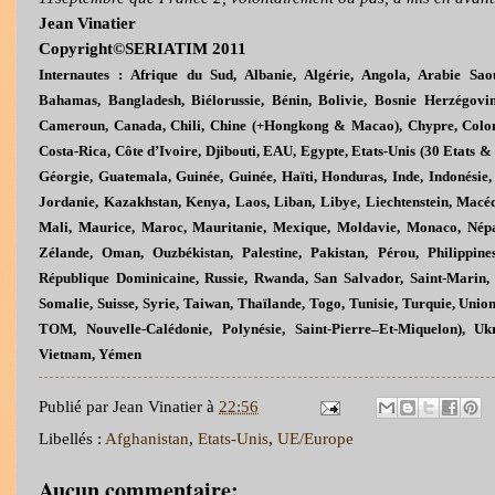
Jean
Vinatier
Copyright©SERIATIM 2011
Internautes : Afrique du Sud, Albanie, Algérie, Angola, Arabie Saou
Bahamas, Bangladesh, Biélorussie, Bénin, Bolivie, Bosnie Herzégovi
Cameroun, Canada, Chili, Chine (+Hongkong & Macao), Chypre, Colom
Costa-Rica, Côte d’Ivoire, Djibouti, EAU, Egypte, Etats-Unis (30 Etats 
Géorgie, Guatemala, Guinée, Guinée, Haïti, Honduras, Inde, Indonésie, I
Jordanie, Kazakhstan, Kenya, Laos, Liban, Libye, Liechtenstein, Macé
Mali, Maurice, Maroc, Mauritanie, Mexique, Moldavie, Monaco, Népal
Zélande, Oman, Ouzbékistan, Palestine, Pakistan, Pérou, Philippines
République Dominicaine, Russie, Rwanda, San Salvador, Saint-Marin, S
Somalie, Suisse, Syrie, Taiwan, Thaïlande, Togo, Tunisie, Turquie, Un
TOM, Nouvelle-Calédonie, Polynésie, Saint
-
Pierre–Et-Miquelon), Uk
Vietnam, Yémen
Publié par
Jean Vinatier
à
22:56
Libellés :
Afghanistan
,
Etats-Unis
,
UE/Europe
Aucun commentaire: