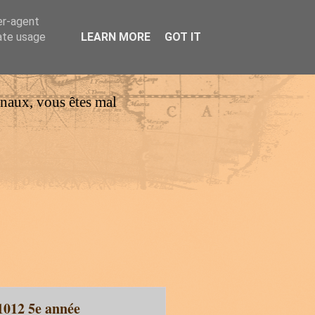
er-agent
rate usage
LEARN MORE
GOT IT
urnaux, vous êtes mal
1012 5e année