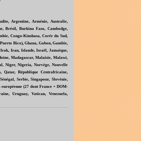
dite, Argentine, Arménie, Australie,
ne, Brésil, Burkina Faso, Cambodge,
bie, Congo-Kinshasa, Corée du Sud,
& Puerto Rico), Ghana, Gabon, Gambie,
rak, Iran, Islande, Israël, Jamaïque,
doine, Madagascar, Malaisie, Malawi,
, Niger, Nigeria, Norvège, Nouvelle
, Qatar, République Centrafricaine,
énégal, Serbie, Singapour, Slovénie,
ion européenne (27 dont France + DOM-
raine, Uruguay, Vatican, Venezuela,