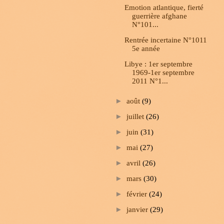
Emotion atlantique, fierté
guerrière afghane
N°101...
Rentrée incertaine N°1011
5e année
Libye : 1er septembre
1969-1er septembre
2011 N°1...
►
août
(9)
►
juillet
(26)
►
juin
(31)
►
mai
(27)
►
avril
(26)
►
mars
(30)
►
février
(24)
►
janvier
(29)