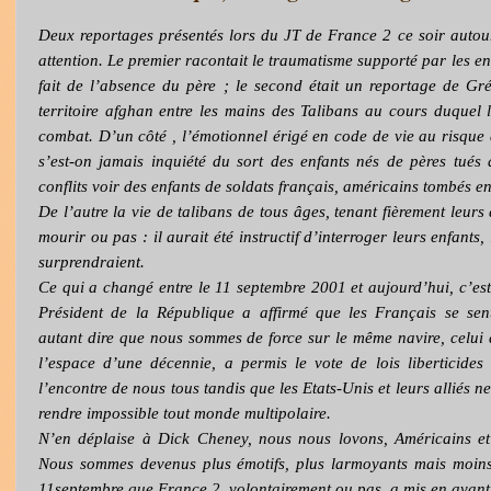
Deux reportages présentés lors du JT de France 2 ce soir auto
attention. Le premier racontait le traumatisme supporté par les e
fait de l’absence du père ; le second était un reportage de G
territoire afghan entre les mains des Talibans au cours duquel 
combat. D’un côté , l’émotionnel érigé en code de vie au risque d
s’est-on jamais inquiété du sort des enfants nés de pères tués
conflits voir des enfants de soldats français, américains tombés 
De l’autre la vie de talibans de tous âges, tenant fièrement leu
mourir ou pas : il aurait été instructif d’interroger leurs enfants
surprendraient.
Ce qui a changé entre le 11 septembre 2001 et aujourd’hui, c’est
Président de la République a affirmé que les Français se se
autant dire que nous sommes de force sur le même navire, celui 
l’espace d’une décennie, a permis le vote de lois liberticides
l’encontre de nous tous tandis que les Etats-Unis et leurs alliés n
rendre impossible tout monde multipolaire.
N’en déplaise à Dick Cheney, nous nous lovons, Américains e
Nous sommes devenus plus émotifs, plus larmoyants mais moins 
11septembre que France 2, volontairement ou pas, a mis en avant