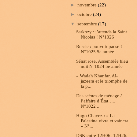
►
novembre
(22)
►
octobre
(24)
▼
septembre
(17)
Sarkozy : j’attends la Saint
Nicolas ! N°1026
Russie : pouvoir pacsé !
N°1025 5e année
Sénat rose, Assemblée bleu
nuit N°1024 5e année
« Wadah Khanfar, Al-
jazeera et le triomphe de
la p...
Des scènes de ménage à
l’affaire d’État…..
N°1022 ...
Hugo Chavez : « La
Palestine vivra et vaincra
» N°...
DSK entre 12H06- 12H26,