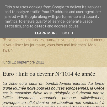
This site uses cookies from Google to deliver its services
and to analyze traffic. Your IP address and user-agent are
shared with Google along with performance and security
metrics to ensure quality of service, generate usage
SERIATIM
statistics, and to detect and address abuse.
LEARN MORE
GOT IT
"Si vous ne lisez pas les journaux, vous n'êtes pas informés;
si vous lisez les journaux, vous êtes mal informés" Mark
Twain
lundi 12 septembre 2011
Euro : finir ou devenir N°1014 4e année
La zone euro subit un bombardement intensif! Au terme
d’une journée noire pour les bourses européennes, la Grèce
est la mauvaise élève toute désignée qui devrait par sa
faillite désormais annoncée presque officiellement,
provoquer un effet domino qui aboutirait non seulement à