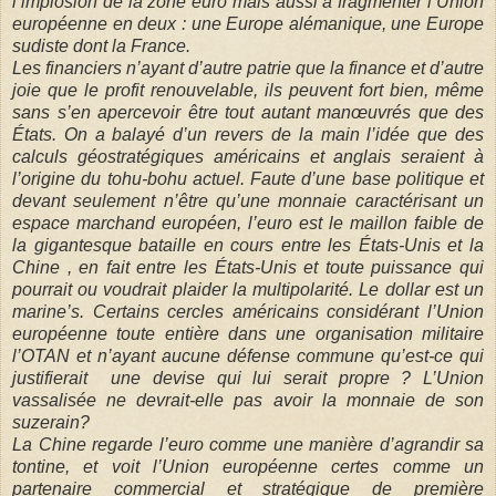
l’implosion de la zone euro mais aussi à fragmenter l’Union
européenne en deux : une Europe alémanique, une Europe
sudiste dont la France.
Les financiers n’ayant d’autre patrie que la finance et d’autre
joie que le profit renouvelable, ils peuvent fort bien, même
sans s’en apercevoir être tout autant manœuvrés que des
États. On a balayé d’un revers de la main l’idée que des
calculs géostratégiques américains et anglais seraient à
l’origine du tohu-bohu actuel. Faute d’une base politique et
devant seulement n’être qu’une monnaie caractérisant un
espace marchand européen, l’euro est le maillon faible de
la gigantesque bataille en cours entre les États-Unis et la
Chine , en fait entre les États-Unis et toute puissance qui
pourrait ou voudrait plaider la multipolarité. Le dollar est un
marine’s. Certains cercles américains considérant l’Union
européenne toute entière dans une organisation militaire
l’OTAN et n’ayant aucune défense commune qu’est-ce qui
justifierait
une devise qui lui serait propre ? L’Union
vassalisée ne devrait-elle pas avoir la monnaie de son
suzerain?
La Chine regarde l’euro comme une manière d’agrandir sa
tontine, et voit l’Union européenne certes comme un
partenaire commercial et stratégique de première