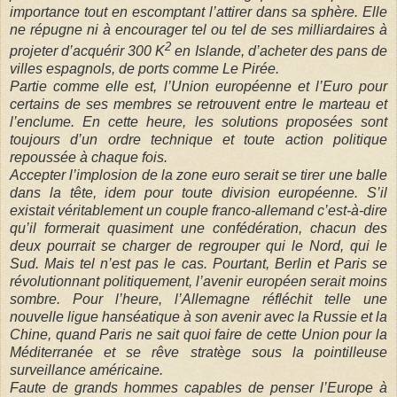
importance tout en escomptant l’attirer dans sa sphère. Elle
ne répugne ni à encourager tel ou tel de ses milliardaires à
2
projeter d’acquérir 300 K
en Islande, d’acheter des pans de
villes espagnols, de ports comme Le Pirée.
Partie comme elle est, l’Union européenne et l’Euro pour
certains de ses membres se retrouvent entre le marteau et
l’enclume. En cette heure, les solutions proposées sont
toujours d’un ordre technique et toute action politique
repoussée à chaque fois.
Accepter l’implosion de la zone euro serait se tirer une balle
dans la tête, idem pour toute division européenne. S’il
existait véritablement un couple franco-allemand c’est-à-dire
qu’il formerait quasiment une confédération, chacun des
deux pourrait se charger de regrouper qui le Nord, qui le
Sud. Mais tel n’est pas le cas. Pourtant, Berlin et Paris se
révolutionnant politiquement, l’avenir européen serait moins
sombre. Pour l’heure, l’Allemagne réfléchit telle une
nouvelle ligue hanséatique à son avenir avec la Russie et la
Chine, quand Paris ne sait quoi faire de cette Union pour la
Méditerranée et se rêve stratège sous la pointilleuse
surveillance américaine.
Faute de grands hommes capables de penser l’Europe à