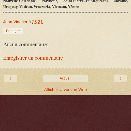
Nouvelle-Calédonie, Polynésie, Saint
-
Pierre–Et-Miquelon), Ukraine,
Uruguay, Vatican, Venezuela, Vietnam, Yémen
Jean Vinatier
à
23:31
Partager
Aucun commentaire:
Enregistrer un commentaire
‹
›
Accueil
Afficher la version Web