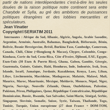
partir de nations interdépendantes c’est-à-dire les seules
douées de la raison politique notre continent sera entre
Charybde et Sylla, au gré des ambitions de puissances
politiques étrangères et des lobbies mercantiles et
spéculateurs.
Jean
Vinatier
Copyright©SERIATIM 2011
Internautes : Afrique du Sud, Albanie, Algérie, Angola, Arabie Saoudite,
Argentine, Arménie, Australie, Bahamas, Bangladesh, Biélorussie, Bénin,
Bolivie, Bosnie Herzégovine, Brésil, Burkina Faso, Cambodge, Cameroun,
Canada, Chili, Chine (+Hongkong & Macao), Chypre, Colombie, Congo-
Kinshasa, Corée du Sud, Costa-Rica, Côte d’Ivoire, Djibouti, EAU, Egypte,
Etats-Unis (30 Etats & Puerto Rico), Ghana, Gabon, Gambie, Géorgie,
Guatemala, Guinée, Guinée, Haïti, Honduras, Inde, Indonésie, Irak, Iran,
Islande, Israël, Jamaïque, Jordanie, Kazakhstan, Kenya, Laos, Liban,
Libye, Liechtenstein, Macédoine, Madagascar, Malaisie, Malawi, Mali,
Maurice, Maroc, Mauritanie, Mexique, Moldavie, Monaco, Népal, Niger,
Nigeria, Norvège, Nouvelle Zélande, Oman, Ouzbékistan, Palestine,
Pakistan, Pérou, Philippines, Qatar, République Centrafricaine, République
Dominicaine, Russie, Rwanda, San Salvador, Saint-Marin, Sénégal, Serbie,
Singapour, Slovénie, Somalie, Suisse, Syrie, Taiwan, Thaïlande, Togo,
Tunisie, Turquie, Union européenne (27 dont France + DOM-TOM,