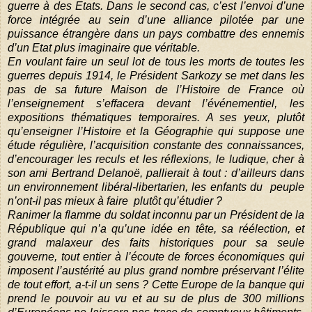
guerre à des Etats. Dans le second cas, c’est l’envoi d’une
force intégrée au sein d’une alliance pilotée par une
puissance étrangère dans un pays combattre des ennemis
d’un Etat plus imaginaire que véritable.
En voulant faire un seul lot de tous les morts de toutes les
guerres depuis 1914, le Président Sarkozy se met dans les
pas de sa future Maison de l’Histoire de France où
l’enseignement s’effacera devant l’événementiel, les
expositions thématiques temporaires. A ses yeux, plutôt
qu’enseigner l’Histoire et la Géographie qui suppose une
étude régulière, l’acquisition constante des connaissances,
d’encourager les reculs et les réflexions, le ludique, cher à
son ami Bertrand Delanoë, pallierait à tout : d’ailleurs dans
un environnement libéral-libertarien, les enfants du
peuple
n’ont-il pas mieux à faire plutôt qu’étudier ?
Ranimer la flamme du soldat inconnu par un Président de la
République qui n’a qu’une idée en tête, sa réélection, et
grand malaxeur des faits historiques pour sa seule
gouverne, tout entier à l’écoute de forces économiques qui
imposent l’austérité au plus grand nombre préservant l’élite
de tout effort, a-t-il un sens ? Cette Europe de la banque qui
prend le pouvoir au vu et au su de plus de 300 millions