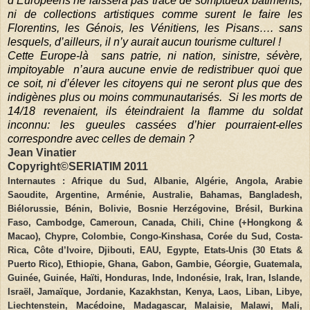
d’Européens ne laissera pas trace de somptueux bâtiments,
ni de collections artistiques comme surent le faire les
Florentins, les Génois, les Vénitiens, les Pisans…. sans
lesquels, d’ailleurs, il n’y aurait aucun tourisme culturel !
Cette Europe-là
sans patrie, ni nation, sinistre, sévère,
impitoyable n’aura aucune envie de redistribuer quoi que
ce soit, ni d’élever les citoyens qui ne seront plus que des
indigènes plus ou moins communautarisés.
Si les morts de
14/18 revenaient, ils éteindraient la flamme du soldat
inconnu: les gueules cassées d’hier pourraient-elles
correspondre avec celles de demain ?
Jean
Vinatier
Copyright©SERIATIM 2011
Internautes : Afrique du Sud, Albanie, Algérie, Angola, Arabie
Saoudite, Argentine, Arménie, Australie, Bahamas, Bangladesh,
Biélorussie, Bénin, Bolivie, Bosnie Herzégovine, Brésil, Burkina
Faso, Cambodge, Cameroun, Canada, Chili, Chine (+Hongkong &
Macao), Chypre, Colombie, Congo-Kinshasa, Corée du Sud, Costa-
Rica, Côte d’Ivoire, Djibouti, EAU, Egypte, Etats-Unis (30 Etats &
Puerto Rico), Ethiopie, Ghana, Gabon, Gambie, Géorgie, Guatemala,
Guinée, Guinée, Haïti, Honduras, Inde, Indonésie, Irak, Iran, Islande,
Israël, Jamaïque, Jordanie, Kazakhstan, Kenya, Laos, Liban, Libye,
Liechtenstein, Macédoine, Madagascar, Malaisie, Malawi, Mali,