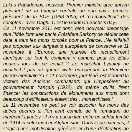
Lukas Papademos, nouveau Premier ministre grec ancien
président de la banque centrale de son pays, premier
président de la BCE (1998-2005) et "co-maquilleur" des
comptes ...avec Daghi. C’est le Goldman Sachs’s day !
Ce 11 novembre 2011 est donc bien nouveau davantage
que l’idée formulée par le Président Sarkozy de dédier cette
date à tous les morts tombés pour la France…Ne fallait-il
pas proposer aux dirigeants européens de consacrer le 11
novembre à l’Europe, une journée de recueillement
identique sur tout le continent y compris pour les Etats
neutres lors de ce conflit ? Le maréchal Lyautey ne
qualifiait-il pas de guerre civile européenne la Première
guerre mondiale ? Le 11 novembre, jour férié, est d’abord la
victoire des Anciens combattants qui l’imposèrent au
gouvernement français (1922), de même qu’ils firent
financer les constructions de Monuments aux morts dont
beaucoup d’édificateurs étaient des…monarchistes !
Le 11 novembre ne peut se voir associer les morts des
autres guerres si l’on tient compte de la remarque du
maréchal Lyautey : il n’y a aucun lien entre un soldat tombé
en 1914 et celui mort en Afghanistan. Dans le premier cas, il
s’agit d’une mobilisation générale et d’une déclaration de