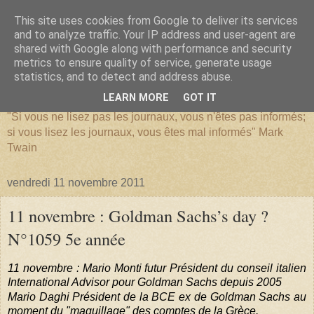
This site uses cookies from Google to deliver its services
and to analyze traffic. Your IP address and user-agent are
shared with Google along with performance and security
metrics to ensure quality of service, generate usage
SERIATIM
statistics, and to detect and address abuse.
LEARN MORE
GOT IT
"Si vous ne lisez pas les journaux, vous n'êtes pas informés;
si vous lisez les journaux, vous êtes mal informés" Mark
Twain
vendredi 11 novembre 2011
11 novembre : Goldman Sachs’s day ?
N°1059 5e année
11 novembre : Mario Monti futur Président du conseil italien
International Advisor pour Goldman Sachs depuis 2005
Mario Daghi Président de la BCE ex de Goldman Sachs au
moment du "maquillage" des comptes de la Grèce.