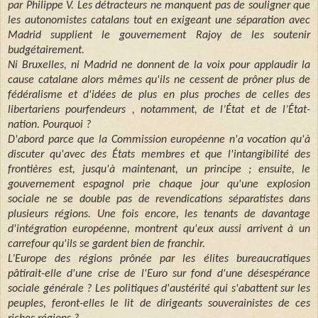
par Philippe V. Les détracteurs ne manquent pas de souligner que
les autonomistes catalans tout en exigeant une séparation avec
Madrid supplient le gouvernement Rajoy de les soutenir
budgétairement.
Ni Bruxelles, ni Madrid ne donnent de la voix pour applaudir la
cause catalane alors mêmes qu'ils ne cessent de prôner plus de
fédéralisme et d'idées de plus en plus proches de celles des
libertariens pourfendeurs , notamment, de l’État et de l’État-
nation. Pourquoi ?
D'abord parce que la Commission européenne n'a vocation qu'à
discuter qu'avec des États membres et que l'intangibilité des
frontières est, jusqu'à maintenant, un principe ; ensuite, le
gouvernement espagnol prie chaque jour qu'une explosion
sociale ne se double pas de revendications séparatistes dans
plusieurs régions. Une fois encore, les tenants de davantage
d'intégration européenne, montrent qu'eux aussi arrivent à un
carrefour qu'ils se gardent bien de franchir.
L’Europe des régions prônée par les élites bureaucratiques
pâtirait-elle d'une crise de l'Euro sur fond d'une désespérance
sociale générale ? Les politiques d'austérité qui s'abattent sur les
peuples, feront-elles le lit de dirigeants souverainistes de ces