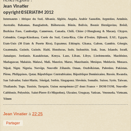
riches régions ?
Jean
Vinatier
opyright©SERIATIM 2012
Internautes : Afrique du Sud, Albanie, Algérie, Angola, Arabie Saoudite, Argentine, Arménie,
Australie, Bahamas, Bangladesh, Biélorussie, Bénin, Bolivie, Bosnie Herzégovine, Brésil,
Burkina Faso, Cambodge, Cameroun, Canada, Chili, Chine (+Hongkong & Macao), Chypre,
Colombie, Congo-Kinshasa, Corée du Sud, Costa-Rica, Côte d’Ivoire, Djibouti, EAU, Egypte,
Etats-Unis (30 Etats & Puerto Rico), Equateur, Ethiopie, Ghana, Gabon, Gambie, Géorgie,
Guatemala, Guinée, Guinée, Haïti, Honduras, Inde, Indonésie, Irak, Iran, Islande, Israël,
Jamaïque, Jordanie, Kazakhstan, Kenya, Laos, Liban, Libye, Liechtenstein, Macédoine,
Madagascar, Malaisie, Malawi, Mali, Maurice, Maroc, Mauritanie, Mexique, Moldavie, Monaco,
Népal, Niger, Nigeria, Norvège, Nouvelle Zélande, Oman, Ouzbékistan, Palestine, Pakistan,
Pérou, Philippines, Qatar, République Centrafricaine, République Dominicaine, Russie, Rwanda,
San Salvador, Saint-Marin, Sénégal, Serbie, Singapour, Slovénie, Somalie, Suisse, Syrie, Taiwan,
Thaïlande, Togo, Tunisie, Turquie, Union européenne (27 dont France + DOM-TOM, Nouvelle-
Calédonie, Polynésie, Saint-Pierre–Et-Miquelon), Ukraine, Uruguay, Vatican, Venezuela, Vietnam,
Yémen
Jean Vinatier
à
22:25
Partager