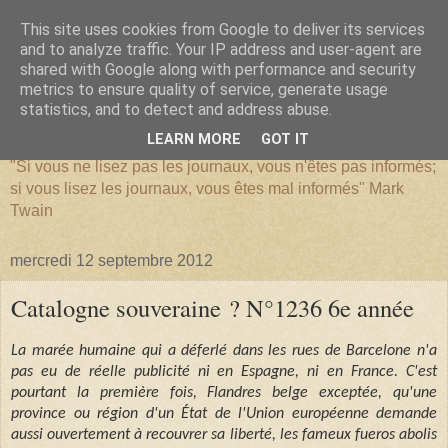
This site uses cookies from Google to deliver its services
and to analyze traffic. Your IP address and user-agent are
shared with Google along with performance and security
metrics to ensure quality of service, generate usage
SERIATIM
statistics, and to detect and address abuse.
LEARN MORE
GOT IT
"Si vous ne lisez pas les journaux, vous n'êtes pas informés;
si vous lisez les journaux, vous êtes mal informés" Mark
Twain
mercredi 12 septembre 2012
Catalogne souveraine ? N°1236 6e année
La marée humaine qui a déferlé dans les rues de Barcelone n'a
pas eu de réelle publicité ni en Espagne, ni en France. C'est
pourtant la première fois, Flandres belge exceptée, qu'une
province ou région d'un État de l'Union européenne demande
aussi ouvertement à recouvrer sa liberté, les fameux fueros abolis