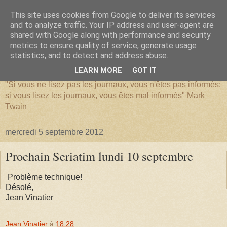
This site uses cookies from Google to deliver its services
and to analyze traffic. Your IP address and user-agent are
shared with Google along with performance and security
metrics to ensure quality of service, generate usage
SERIATIM
statistics, and to detect and address abuse.
LEARN MORE
GOT IT
"Si vous ne lisez pas les journaux, vous n'êtes pas informés;
si vous lisez les journaux, vous êtes mal informés" Mark
Twain
mercredi 5 septembre 2012
Prochain Seriatim lundi 10 septembre
Problème technique!
Désolé,
Jean Vinatier
Jean Vinatier
à
18:28