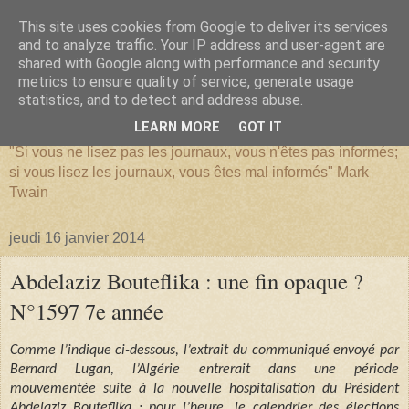
This site uses cookies from Google to deliver its services
and to analyze traffic. Your IP address and user-agent are
shared with Google along with performance and security
metrics to ensure quality of service, generate usage
SERIATIM
statistics, and to detect and address abuse.
LEARN MORE
GOT IT
"Si vous ne lisez pas les journaux, vous n'êtes pas informés;
si vous lisez les journaux, vous êtes mal informés" Mark
Twain
jeudi 16 janvier 2014
Abdelaziz Bouteflika : une fin opaque ?
N°1597 7e année
Comme l’indique ci-dessous, l’extrait du communiqué envoyé par
Bernard Lugan, l’Algérie entrerait dans une période
mouvementée suite à la nouvelle hospitalisation du Président
Abdelaziz Bouteflika : pour l’heure, le calendrier des élections