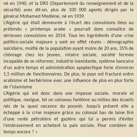
né en 1940, et la DRS (Département du renseignement et de la
sécurité) avec dit-on, plus de 100 000 agents dirigés par le
général Mohamed Mediène, né en 1939.
L’Algérie qui était demeurée à l’écart des convulsions liées au
prétendu « printemps arabe » pourrait donc connaître de
sérieuses convulsions en 2014. Tous les ingrédients d’une crise
politico-sociale majeure y sont en effet réunis : démographie
suicidaire, moitié de la population ayant moins de 20 ans, 35% de
chômage chez les jeunes, misère sociale, société fermée
incapable de se réformer, industrie inexistante, système bancaire
d’un autre temps et administration apoplectique forte d’environ
1,5 million de fonctionnaires. De plus, le pays est fracturé entre
arabisme et berbérisme avec une influence de plus en plus forte
de l’islamisme
L’Algérie qui est donc dans une impasse sociale, morale et
politique, navigue, tel un vaisseau fantôme au milieu des écueils
nés de la quasi vacance du pouvoir. Jusqu’à présent elle a
échappé à la crise majeure grâce au colossal bas de laine tiré
d’une rente pétrolière et gazière qui lui a permis d’éviter
l’embrasement en achetant la paix sociale. Pour combien de
temps encore ? »