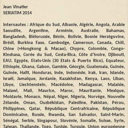
Jean Vinatier
SERIATIM 2014
Internautes : Afrique du Sud, Albanie, Algérie, Angola, Arabie
Saoudite, Argentine, Arménie, Australie, Bahamas,
Bangladesh, Biélorussie, Bénin, Bolivie, Bosnie Herzégovine,
Brésil, Burkina Faso, Cambodge, Cameroun, Canada, Chili,
Chine (+Hongkong & Macao), Chypre, Colombie, Congo-
Kinshasa, Corée du Sud, Costa-Rica, Côte d’Ivoire, Djibouti,
EAU, Egypte, Etats-Unis (30 Etats & Puerto Rico), Equateur,
Ethiopie, Ghana, Gabon, Gambie, Géorgie, Guatemala, Guinée,
Guinée, Haïti, Honduras, Inde, Indonésie, Irak, Iran, Islande,
Israël, Jamaïque, Jordanie, Kazakhstan, Kenya, Laos, Liban,
Libye, Liechtenstein, Macédoine, Madagascar, Malaisie,
Malawi, Mali, Maurice, Maroc, Mauritanie, Mexique,
Moldavie, Monaco, Népal, Niger, Nigeria, Norvège, Nouvelle
Zélande, Oman, Ouzbékistan, Palestine, Pakistan, Pérou,
Philippines, Qatar, République Centrafricaine, République
Dominicaine, Russie, Rwanda, San Salvador, Saint-Marin,
Sénégal, Serbie, Singapour, Slovénie, Somalie, Suisse, Syrie,
Taiwan, Thaïlande, Togo, Tunisie, Turquie, Union européenne