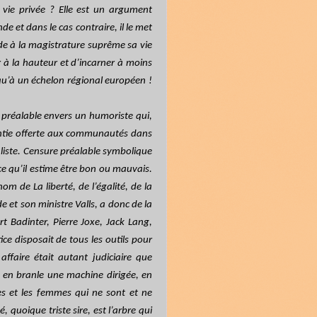
 vie privée ? Elle est un argument
e et dans le cas contraire, il le met
e à la magistrature suprême sa vie
ir à la hauteur et d’incarner à moins
 qu’à un échelon régional européen !
e préalable envers un humoriste qui,
antie offerte aux communautés dans
ialiste. Censure préalable symbolique
ce qu’il estime être bon ou mauvais.
om de La liberté, de l’égalité, de la
 et son ministre Valls, a donc de la
rt Badinter, Pierre Joxe, Jack Lang,
ice disposait de tous les outils pour
faire était autant judiciaire que
ant en branle une machine dirigée, en
es et les femmes qui ne sont et ne
, quoique triste sire, est l’arbre qui