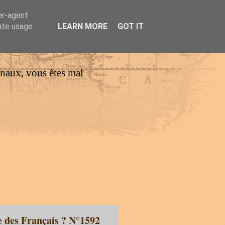
er-agent
rate usage
LEARN MORE
GOT IT
urnaux, vous êtes mal
e des Français ? N°1592