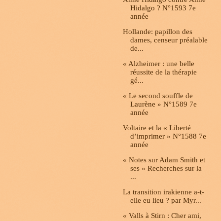
Hidalgo ? N°1593 7e
année
Hollande: papillon des
dames, censeur préalable
de...
« Alzheimer : une belle
réussite de la thérapie
gé...
« Le second souffle de
Laurène » N°1589 7e
année
Voltaire et la « Liberté
d’imprimer » N°1588 7e
année
« Notes sur Adam Smith et
ses « Recherches sur la
...
La transition irakienne a-t-
elle eu lieu ? par Myr...
« Valls à Stirn : Cher ami,