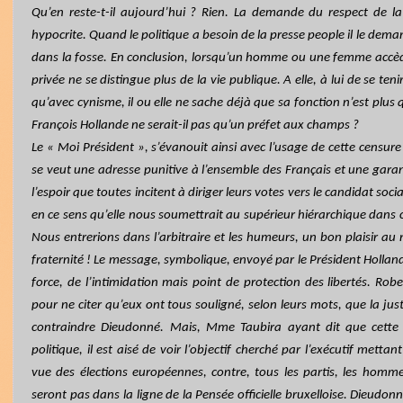
Qu’en reste-t-il aujourd’hui ? Rien. La demande du respect de la
hypocrite. Quand le politique a besoin de la presse people il le demand
dans la fosse. En conclusion, lorsqu’un homme ou une femme accèd
privée ne se distingue plus de la vie publique. A elle, à lui de se ten
qu’avec cynisme, il ou elle ne sache déjà que sa fonction n’est plus
François Hollande ne serait-il pas qu’un préfet aux champs ?
Le « Moi Président », s’évanouit ainsi avec l’usage de cette censur
se veut une adresse punitive à l’ensemble des Français et une gar
l’espoir que toutes incitent à diriger leurs votes vers le candidat soc
en ce sens qu’elle nous soumettrait au supérieur hiérarchique dans 
Nous entrerions dans l’arbitraire et les humeurs, un bon plaisir au n
fraternité ! Le message, symbolique, envoyé par le Président Hollande
force, de l’intimidation mais point de protection des libertés. Robe
pour ne citer qu’eux ont tous souligné, selon leurs mots, que la just
contraindre Dieudonné. Mais, Mme Taubira ayant dit que cette af
politique, il est aisé de voir l’objectif cherché par l’exécutif mett
vue des élections européennes, contre, tous les partis, les homm
seront pas dans la ligne de la Pensée officielle bruxelloise. Dieudonné