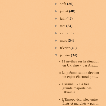
►
août
(36)
►
juillet
(48)
►
juin
(43)
►
mai
(54)
►
avril
(65)
►
mars
(54)
►
février
(40)
▼
janvier
(34)
« 11 mythes sur la situation
en Ukraine » par Alex...
« La piétonnisation devient
un enjeu électoral pou...
« Ukraine : « La très
grande majorité des
Ukrainie...
« L’Europe écartelée entre
États et marchés » par ...