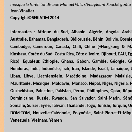
masque la forêt tandis que Manuel Valls s’imaginant Fouché goûte
Jean Vinatier
Copyright©SERIATIM 2014
Internautes : Afrique du Sud, Albanie, Algérie, Angola, Arab
Australie, Bahamas, Bangladesh, Biélorussie, Bénin, Bolivie, Bosnie
Cambodge, Cameroun, Canada, Chili, Chine (+Hongkong & Ma
Kinshasa, Corée du Sud, Costa-Rica, Côte d’Ivoire, Djibouti, EAU, E
Rico), Equateur, Ethiopie, Ghana, Gabon, Gambie, Géorgie, G
Honduras, Inde, Indonésie, Irak, Iran, Islande, Israël, Jamaïque,
Liban, Libye, Liechtenstein, Macédoine, Madagascar, Malaisi
Mauritanie, Mexique, Moldavie, Monaco, Népal, Niger, Nigeria,
Ouzbékistan, Palestine, Pakistan, Pérou, Philippines, Qatar, Rép
Dominicaine, Russie, Rwanda, San Salvador, Saint-Marin, Sénég
Somalie, Suisse, Syrie, Taiwan, Thaïlande, Togo, Tunisie, Turquie,
DOM-TOM, Nouvelle-Calédonie, Polynésie, Saint
-
Pierre–Et-Miqu
Venezuela, Vietnam, Yémen