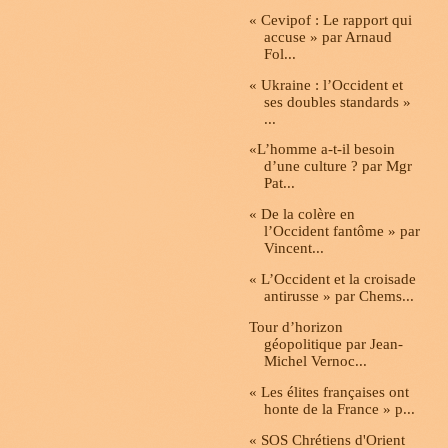
« Cevipof : Le rapport qui
accuse » par Arnaud
Fol...
« Ukraine : l’Occident et
ses doubles standards »
...
«L’homme a-t-il besoin
d’une culture ? par Mgr
Pat...
« De la colère en
l’Occident fantôme » par
Vincent...
« L’Occident et la croisade
antirusse » par Chems...
Tour d’horizon
géopolitique par Jean-
Michel Vernoc...
« Les élites françaises ont
honte de la France » p...
« SOS Chrétiens d'Orient