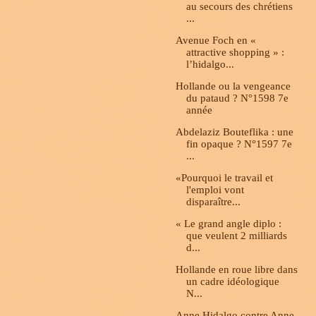
au secours des chrétiens
...
Avenue Foch en «
attractive shopping » :
l’hidalgo...
Hollande ou la vengeance
du pataud ? N°1598 7e
année
Abdelaziz Bouteflika : une
fin opaque ? N°1597 7e
...
«Pourquoi le travail et
l'emploi vont
disparaître...
« Le grand angle diplo :
que veulent 2 milliards
d...
Hollande en roue libre dans
un cadre idéologique
N...
Anne Hidalgo contre Anne