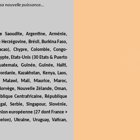
 sa nouvelle puissance…
ie Saoudite, Argentine, Arménie,
 Herzégovine, Brésil, Burkina Faso,
cao), Chypre, Colombie, Congo-
gypte, Etats-Unis (30 Etats & Puerto
uatemala, Guinée, Guinée, Haïti,
 Jordanie, Kazakhstan, Kenya, Laos,
e, Malawi, Mali, Maurice, Maroc,
 Norvège, Nouvelle Zélande, Oman,
ublique Centrafricaine, République
al, Serbie, Singapour, Slovénie,
 Union européenne (27 dont France +
elon), Ukraine, Uruguay, Vatican,