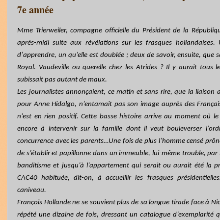
7e année
Mme Trierweiler, compagne officielle du Président de la Républiqu
après-midi suite aux révélations sur les frasques hollandaise
d‘apprendre, un qu’elle est doublée ; deux de savoir, ensuite, que s
Royal. Vaudeville ou querelle chez les Atrides ? Il y aurait tous l
subissait pas autant de maux.
Les journalistes annonçaient, ce matin et sans rire, que la liaison
pour Anne Hidalgo, n’entamait pas son image auprès des Français : 
n’est en rien positif. Cette basse histoire arrive au moment où l
encore à intervenir sur la famille dont il veut bouleverser l’o
concurrence avec les parents…Une fois de plus l’homme censé prône
de s’établir et papillonne dans un immeuble, lui-même trouble, par
banditisme et jusqu’à l’appartement qui serait ou aurait été la p
CAC40 habituée, dit-on, à accueillir les frasques présidentie
caniveau.
François Hollande ne se souvient plus de sa longue tirade face à Ni
répété une dizaine de fois, dressant un catalogue d’exemplarité qui