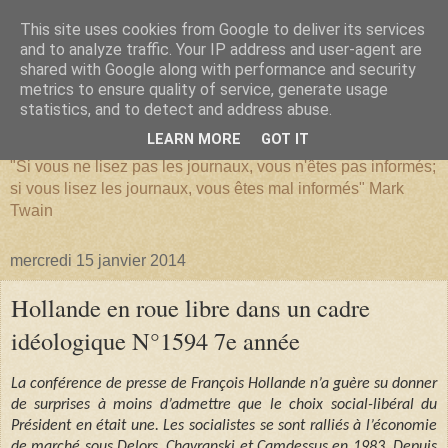
This site uses cookies from Google to deliver its services
and to analyze traffic. Your IP address and user-agent are
shared with Google along with performance and security
metrics to ensure quality of service, generate usage
SERIATIM
statistics, and to detect and address abuse.
LEARN MORE
GOT IT
"Si vous ne lisez pas les journaux, vous n'êtes pas informés;
si vous lisez les journaux, vous êtes mal informés" Mark
Twain
mercredi 15 janvier 2014
Hollande en roue libre dans un cadre
idéologique N°1594 7e année
La conférence de presse de François Hollande n’a guère su donner
de surprises à moins d’admettre que le choix social-libéral du
Président en était une. Les socialistes se sont ralliés à l’économie
de marché sous Delors, Chavranski et Camdessus en 1983. Depuis