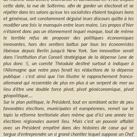
cette date, la rue de Solferino, afin de garder un électorat et se
répéter dans les salons qu’eux les socialistes étaient toujours bons
et généreux, ont constamment déguisé leurs discours quitte à les
modifier une fois le maroquin entre leurs mains. Les propos d’hier
n’étaient donc pas un étonnement lequel marque, tout de même
le terrible refus de proposer des politiques économiques
innovantes, hors des sentiers battus par tous les économistes
libéraux depuis Berlin jusqu’à New York. Son innovation serait
dans l’institution d’un Conseil stratégique de la dépense (une de
plus donc !), un comité Théodule destiné surtout à indiquer à
l’Allemagne que notre pays ferait les réductions de la dépense
publique : c’est ainsi que l’on illustre le rapprochement franco-
allemand qui ressemble de plus en plus à un serpent de mer au
lieu d’être une double force pivot, pivot géoéconomique, pivot
géopolitique….
Sur le plan politique, le Président, tout en semblant acter de peu
favorables élections, municipales et européennes, remet sur le
tapis la réforme territoriale alors même que d’ici une année les
élections régionales auront lieu. Mais c’est un pouvoir affaibli
avec un Président empêtré dans des histoires de cœur qui se
targue d’entreprendre un si grand chantier lequel suppose un Chef