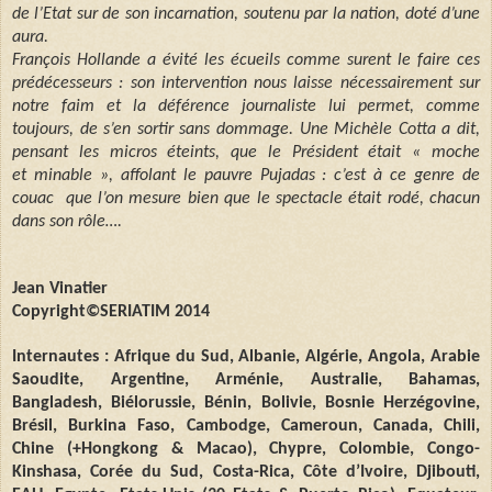
de l’Etat sur de son incarnation, soutenu par la nation, doté d’une
aura.
François Hollande a évité les écueils comme surent le faire ces
prédécesseurs : son intervention nous laisse nécessairement sur
notre faim et la déférence journaliste lui permet, comme
toujours, de s’en sortir sans dommage. Une Michèle Cotta a dit,
pensant les micros éteints, que le Président était « moche
et minable », affolant le pauvre Pujadas : c’est à ce genre de
couac
que l’on mesure bien que le spectacle était rodé, chacun
dans son rôle….
Jean Vinatier
Copyright©SERIATIM 2014
Internautes : Afrique du Sud, Albanie, Algérie, Angola, Arabie
Saoudite, Argentine, Arménie, Australie, Bahamas,
Bangladesh, Biélorussie, Bénin, Bolivie, Bosnie Herzégovine,
Brésil, Burkina Faso, Cambodge, Cameroun, Canada, Chili,
Chine (+Hongkong & Macao), Chypre, Colombie, Congo-
Kinshasa, Corée du Sud, Costa-Rica, Côte d’Ivoire, Djibouti,