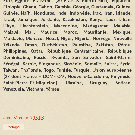
EAU, Egypte, Etats-Unis (30 Etats & Puerto Rico), Equateur,
Ethiopie, Ghana, Gabon, Gambie, Géorgie, Guatemala, Guinée,
Guinée, Haïti, Honduras, Inde, Indonésie, Irak, Iran, Islande,
Israël, Jamaïque, Jordanie, Kazakhstan, Kenya, Laos, Liban,
Libye, Liechtenstein, Macédoine, Madagascar, Malaisie,
Malawi, Mali, Maurice, Maroc, Mauritanie, Mexique,
Moldavie, Monaco, Népal, Niger, Nigeria, Norvège, Nouvelle
Zélande, Oman, Ouzbékistan, Palestine, Pakistan, Pérou,
Philippines, Qatar, République Centrafricaine, République
Dominicaine, Russie, Rwanda, San Salvador, Saint-Marin,
Sénégal, Serbie, Singapour, Slovénie, Somalie, Suisse, Syrie,
Taiwan, Thaïlande, Togo, Tunisie, Turquie, Union européenne
(27 dont France + DOM-TOM, Nouvelle-Calédonie, Polynésie,
Saint
-
Pierre–Et-Miquelon), Ukraine, Uruguay, Vatican,
Venezuela, Vietnam, Yémen
Jean Vinatier
à
15:08
Partager