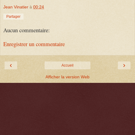
Jean Vinatier
à
00:24
Partager
Aucun commentaire:
Enregistrer un commentaire
‹
›
Accueil
Afficher la version Web