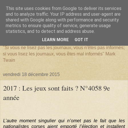
This site uses cookies from Google to deliver its services
and to analyze traffic. Your IP address and user-agent are
shared with Google along with performance and security
metrics to ensure quality of service, generate usage
SERIATIM
statistics, and to detect and address abuse.
LEARN MORE
GOT IT
"Si vous ne lisez pas les journaux, vous n'êtes pas informés;
si vous lisez les journaux, vous êtes mal informés" Mark
Twain
vendredi 18 décembre 2015
2017 : Les jeux sont faits ? N°4058 9e
année
L’autre moment singulier qui n’omet pas le fait que les
nationalistes corses aient emporté l’élection et installent