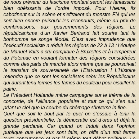
de nous prévenir du fascisme montant seront les fantassins
bien obéissants de l’ordre imposé. Pour l’heure, ils
cabotinent sur la scène et s’effraient du monstre FN qui les
sert bien encore puisqu’il les reconduits, même au prix de
combinaisons, aux gouvernements des régions. Le
républicanisme d’un Xavier Bertrand fait sourire tant le
bonhomme se songe féodal. C’est avec imprudence que
l’exécutif socialiste a réduit les régions de 22 à 13 : l’équipe
de Manuel Valls a cru complaire à Bruxelles et à l’empereur
du Potomac en voulant formater des régions considérées
comme des parts de marché alors même que se poursuivait
le transfert de souveraineté de l'Etat-nation ! L’Histoire
retiendra que ce sont les socialistes et/ou les Républicains
qui auront tenu fermes les lames du couteau pour cisailler la
patrie.
Le Président Hollande mène campagne sur le thème de la
concorde, de l’alliance populaire et tout ce qui s’en suit
priant le ciel que la courbe du chômage s’inverse in fine.
Quel que soit le bout par le quel on s’essaie à tenir la
question présidentielle, la démocratie est d’ores et déjà la
grande perdante. Car quand on induit dans l’opinion
publique que les jeux sont faits, on biffe d’un trait ferme
toute concurrence et par là-même tout débat politique. Le