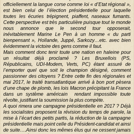
officiellement la langue corse comme loi « d’Etat régional »,
est bien celui de l’élection présidentielle pour laquelle
toutes les écuries trépignent, piaffent, naseaux fumants.
Cette perspective est très particulière puisque tout le monde
nous annonce que le second tour opposerait,
inévitablement Marine Le Pen à un homme « du parti
bienpensant », Hollande, Juppé, Sarkozy…etc. avec bien
évidemment la victoire des gens comme il faut.
Mais comment donc tenir toute une nation en haleine pour
un résultat déjà proclamé ? Les Bruxellois (PS,
Républicains, UDI-Modem, Verts, PC) étant assuré de
l’emporter quel que soit le champion désigné, comment
passionner des citoyens ? Entre cette fin des régionales et
mai 2017, le traité transatlantique arrivé à bon port pèsera
d’une chape de plomb, les lois Macron précipitant la France
dans un système américain
rendant impossible toute
révolte, justifiant la soumission la plus compète.
A quoi rimera une campagne présidentielle en 2017 ? Déjà
les socialistes proposent la révision du temps de parole, la
mise à l’écart des petits partis, la réduction de la campagne
présidentielle mais point celle du Président-candidat et ainsi
de suite….Ainsi donc les mêmes élus qui ne cessent jamais