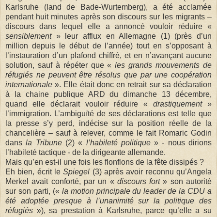
Karlsruhe (land de Bade-Wurtemberg), a été acclamée
pendant huit minutes après son discours sur les migrants –
discours dans lequel elle a annoncé vouloir réduire «
sensiblement
» leur afflux en Allemagne (1) (près d’un
million depuis le début de l’année) tout en s’opposant à
l’instauration d’un plafond chiffré, et en n’avançant aucune
solution, sauf à répéter que «
les grands mouvements de
réfugiés ne peuvent être résolus que par une coopération
internationale
». Elle était donc en retrait sur sa déclaration
à la chaine publique ARD du dimanche 13 décembre,
quand elle déclarait vouloir réduire «
drastiquement
»
l’immigration. L’ambiguïté de ses déclarations est telle que
la presse s’y perd, indécise sur la position réelle de la
chancelière – sauf à relever, comme le fait Romaric Godin
dans
la Tribune
(2) «
l’habileté politique
» - nous dirions
l’habileté tactique - de la dirigeante allemande.
Mais qu’en est-il une fois les flonflons de la fête dissipés ?
Eh bien, écrit le
Spiegel
(3) après avoir reconnu qu’Angela
Merkel avait conforté, par un «
discours fort
» son autorité
sur son parti, («
la motion principale du leader de la CDU a
été adoptée presque à l’unanimité sur la politique des
réfugiés
»), sa prestation à Karlsruhe, parce qu’elle a su