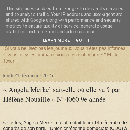
This site uses cookies from Google to deliver its services
and to analyze traffic. Your IP address and user-agent are
shared with Google along with performance and security
metrics to ensure quality of service, generate usage
SERIATIM
statistics, and to detect and address abuse.
LEARN MORE
GOT IT
"Si vous ne lisez pas les journaux, vous n'êtes pas informés;
si vous lisez les journaux, vous êtes mal informés" Mark
Twain
lundi 21 décembre 2015
« Angela Merkel sait-elle où elle va ? par
Hélène Nouaille » N°4060 9e année
« Certes, Angela Merkel, qui affrontait lundi 14 décembre le
congrès de son parti, l’Union chrétienne-démocrate (CDU) à