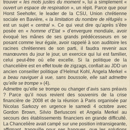
trouver «
les mots justes du moment
», lui a simplement «
ouvert un espace de respiration
», un répit. Parce que pour
Horst Seehofer, le leader de la CSU, Union chrétienne
sociale en Bavière, «
la limitation du nombre de réfugiés
»
est un sujet «
central
». Ce qui veut dire qu’après s’être
posée en «
homme d’Etat
» d’envergure mondiale, avoir
évoqué les mânes de ses grands prédécesseurs en se
posant comme leur égale, avoir rappelé à son auditoire les
racines chrétiennes de son parti, il faudra revenir aux
manœuvres du jour le jour, un exercice qui lui est familier,
celui peut-être où elle excelle. Si la politique de la
chancelière est en effet toute de zigzags, confiait au JDD un
ancien conseiller politique d’Helmut Kohl, Angela Merkel «
a beau naviguer à vue, sans boussole, elle sait admettre
qu’elle se trompe
» (4).
Admettre qu’elle se trompe ou changer d’avis sans préavis
? Parce qu’il nous revient des souvenirs de la crise
financière de 2008 et de la réunion à Paris organisée par
Nicolas Sarkozy en urgence le samedi 4 octobre avec
Gordon Brown, Silvio Berlusconi et Angela Merkel au
secours des établissements financiers en grande difficulté.
La Chancelière avait campé sur une position intransigeante,
affirmant, tranquille pour ses banques, que les solutions