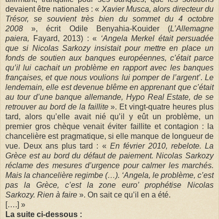
devaient être nationales : «
Xavier Musca, alors directeur du
Trésor, se souvient très bien du sommet du 4 octobre
2008
», écrit Odile Benyahia-Kouider (
L’Allemagne
paiera,
Fayard, 2013) : «
‘Angela Merkel était persuadée
que si Nicolas Sarkozy insistait pour mettre en place un
fonds de soutien aux banques européennes, c’était parce
qu’il lui cachait un problème en rapport avec les banques
françaises, et que nous voulions lui pomper de l’argent’
.
Le
lendemain, elle est devenue blême en apprenant que c’était
au tour d’une banque allemande, Hypo Real Estate, de se
retrouver au bord de la faillite
». Et vingt-quatre heures plus
tard, alors qu’elle avait nié qu’il y eût un problème, un
premier gros chèque venait éviter faillite et contagion : la
chancelière est pragmatique, si elle manque de longueur de
vue. Deux ans plus tard : «
En février 2010, rebelote. La
Grèce est au bord du défaut de paiement. Nicolas Sarkozy
réclame des mesures d’urgence pour calmer les marchés.
Mais la chancelière regimbe (…). ‘Angela, le problème, c’est
pas la Grèce, c’est la zone euro’ prophétise Nicolas
Sarkozy. Rien à faire
». On sait ce qu’il en a été.
[….] »
La suite ci-dessous :