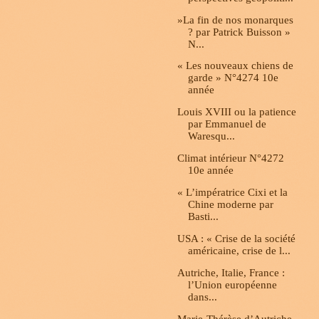
»La fin de nos monarques
? par Patrick Buisson »
N...
« Les nouveaux chiens de
garde » N°4274 10e
année
Louis XVIII ou la patience
par Emmanuel de
Waresqu...
Climat intérieur N°4272
10e année
« L’impératrice Cixi et la
Chine moderne par
Basti...
USA : « Crise de la société
américaine, crise de l...
Autriche, Italie, France :
l’Union européenne
dans...