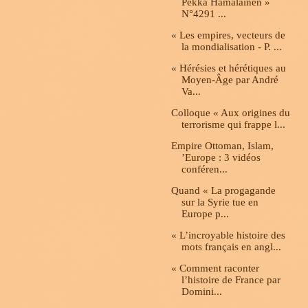
Pekka Hämäläinen »
N°4291 ...
« Les empires, vecteurs de
la mondialisation - P. ...
« Hérésies et hérétiques au
Moyen-Âge par André
Va...
Colloque « Aux origines du
terrorisme qui frappe l...
Empire Ottoman, Islam,
’Europe : 3 vidéos
conféren...
Quand « La progagande
sur la Syrie tue en
Europe p...
« L’incroyable histoire des
mots français en angl...
« Comment raconter
l’histoire de France par
Domini...