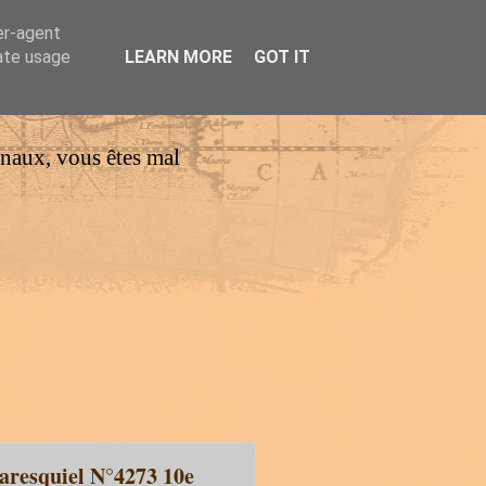
er-agent
rate usage
LEARN MORE
GOT IT
urnaux, vous êtes mal
aresquiel N°4273 10e