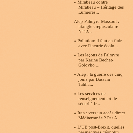
« Mirabeau contre
Mirabeau – Héritage des
Lumières...
Alep-Palmyre-Mossoul :
triangle crépusculaire
N°42...
« Pollution: il faut en finir
avec l'incurie écolo...
« Les leçons de Palmyre
par Karine Bechet-
Golovko ...
« Alep : la guerre des cinq
jours par Bassam
Tahha...
« Les services de
renseignement ert de
sécurité fr...
« Iran : vers un accès direct
Méditerranée ? Par A...
« L’UE post-Brexit, quelles
perspectives géopoliti...