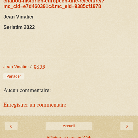
chabod-historien-europeen-une-relecture/?
mc_cid=e7d460391c&mc_eid=9385cf1978
Jean Vinatier
Seriatim 2022
Jean Vinatier
à
08:16
Partager
Aucun commentaire:
Enregistrer un commentaire
‹
›
Accueil
Afficher la version Web