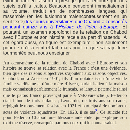
évident, tant en raison du prestige qui l’a entouré que des
sujets qu’il a traités. Beaucoup penseront immédiatement
au volume, traduit en de nombreuses langues, qui
rassemble (en les fusionnant malencontreusement en un
seul texte)
les cours universitaires que Chabod a consacrés
pendant quinze ans à l’
Histoire de l’idée d’Europe
. Et
pourtant, un examen approfondi de la relation de Chabod
avec l’Europe et son histoire recèle sa part d’inattendu. À
cet égard aussi, sa figure est exemplaire : non seulement
pour ce qu’il a écrit et fait, mais pour ce que sa trajectoire
tourmentée peut nous enseigner.
Au cœur-même de la relation de Chabod avec l’Europe et son
histoire se trouve sa relation avec la France : c’est une évidence,
bien que des raisons subjectives s’ajoutent aux raisons objectives.
Chabod, né à Aoste en 1901, fils d’un notaire issu d’une vieille
famille valdôtaine et d’une mère d’Ivrea, parlait italien à la maison
mais connaissait parfaitement le français, sa langue paternelle (ainsi
1
que le patois franco-provençal parlé à Valsavarenche
). Federico
était l’aîné de trois enfants ; Leonardo, de trois ans son cadet,
rejoignit le mouvement fasciste en 1921 et participa à de nombreux
2
actes de violence squadristes. En 1923, il se tua
. Ce suicide fut
pour Federico Chabod une blessure indélébile qui explique son
extrême réserve, remarquée par tous ceux qui le connaissaient.