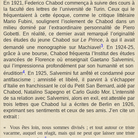
En 1921, Federico Chabod commença à suivre des cours à
la faculté des lettres de l’université de Turin. Ceux qui le
fréquentaient à cette époque, comme le critique littéraire
Mario Fubini, soulignent l’isolement de Chabod dans un
milieu dominé par l’extraordinaire personnalité de Piero
Gobetti. En réalité, ce dernier avait remarqué l’originalité
des études du jeune Chabod sur
Le Prince
, à qui il avait
3
demandé une monographie sur Machiavel
. En 1924-25,
grâce à une bourse, Chabod fréquenta l’Institut des études
avancées de Florence où enseignait Gaetano Salvemini,
qui l’impressionna profondément par son humanité et son
4
érudition
. En 1925, Salvemini fut arrêté et condamné pour
antifascisme ; amnistié et libéré, il parvint à s’échapper
d’Italie en franchissant le col du Petit San Bernard, aidé par
Chabod, Natalino Sapegno et Carlo Guido Mor. L’intensité
de sa relation avec Salvemini, alors en exil, est attestée par
trois lettres que Chabod lui a écrites de Berlin en 1926,
exprimant ses sentiments et ceux de ses amis. J’en cite un
extrait :
« Vous êtes loin, nous sommes divisés ; et tout autour ce triste
vacarme, auquel on réagit, mais qui ne peut que laisser une triste