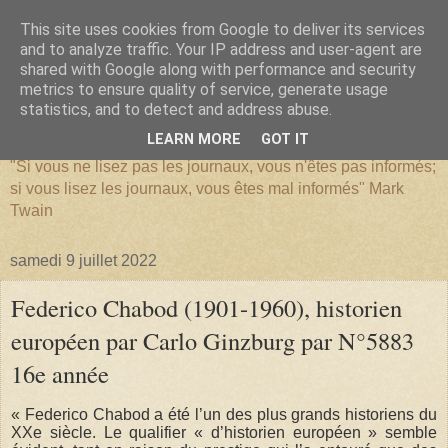
This site uses cookies from Google to deliver its services
and to analyze traffic. Your IP address and user-agent are
shared with Google along with performance and security
metrics to ensure quality of service, generate usage
SERIATIM
statistics, and to detect and address abuse.
LEARN MORE
GOT IT
"Si vous ne lisez pas les journaux, vous n'êtes pas informés;
si vous lisez les journaux, vous êtes mal informés" Mark
Twain
samedi 9 juillet 2022
Federico Chabod (1901-1960), historien
européen par Carlo Ginzburg par N°5883
16e année
« Federico Chabod a été l’un des plus grands historiens du
XXe siècle. Le qualifier « d’historien européen » semble