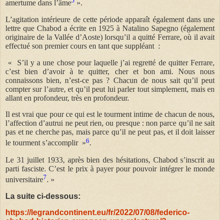
5
amertume dans l’âme
».
L’agitation intérieure de cette période apparaît également dans une
lettre que Chabod a écrite en 1925 à Natalino Sapegno (également
originaire de la Vallée d’Aoste) lorsqu’il a quitté Ferrare, où il avait
effectué son premier cours en tant que suppléant :
« S’il y a une chose pour laquelle j’ai regretté de quitter Ferrare,
c’est bien d’avoir à te quitter, cher et bon ami. Nous nous
connaissons bien, n’est-ce pas ? Chacun de nous sait qu’il peut
compter sur l’autre, et qu’il peut lui parler tout simplement, mais en
allant en profondeur, très en profondeur.
Il est vrai que pour ce qui est le tourment intime de chacun de nous,
l’affection d’autrui ne peut rien, ou presque : non parce qu’il ne sait
pas et ne cherche pas, mais parce qu’il ne peut pas, et il doit laisser
6
le tourment s’accomplir »
.
Le 31 juillet 1933, après bien des hésitations, Chabod s’inscrit au
parti fasciste. C’est le prix à payer pour pouvoir intégrer le monde
7
universitaire
. »
La suite ci-dessous:
https://legrandcontinent.eu/fr/2022/07/08/federico-