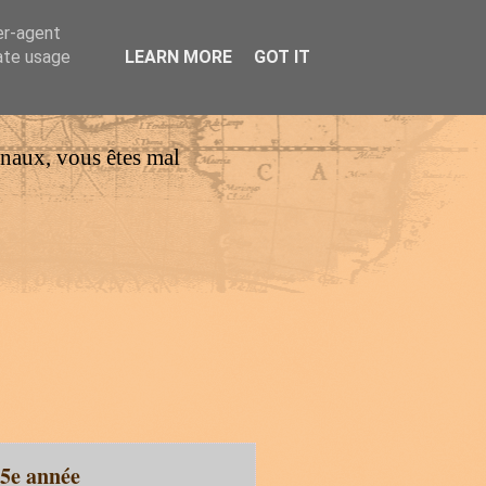
er-agent
rate usage
LEARN MORE
GOT IT
urnaux, vous êtes mal
 5e année