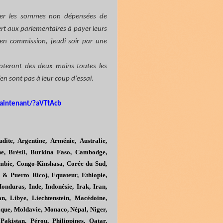
iser les sommes non dépensées de
rt aux parlementaires à payer leurs
, en commission, jeudi soir par une
voteront des deux mains toutes les
n sont pas à leur coup d’essai.
maintenant/?aVTtAcb
dite, Argentine, Arménie, Australie,
ne, Brésil, Burkina Faso, Cambodge,
bie, Congo-Kinshasa, Corée du Sud,
s & Puerto Rico), Equateur, Ethiopie,
nduras, Inde, Indonésie, Irak, Iran,
n, Libye, Liechtenstein, Macédoine,
que, Moldavie, Monaco, Népal, Niger,
akistan, Pérou, Philippines, Qatar,