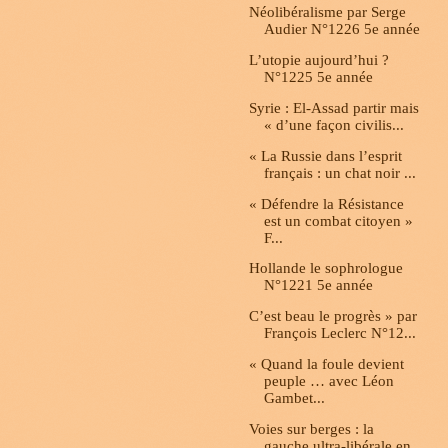
Néolibéralisme par Serge
Audier N°1226 5e année
L’utopie aujourd’hui ?
N°1225 5e année
Syrie : El-Assad partir mais
« d’une façon civilis...
« La Russie dans l’esprit
français : un chat noir ...
« Défendre la Résistance
est un combat citoyen »
F...
Hollande le sophrologue
N°1221 5e année
C’est beau le progrès » par
François Leclerc N°12...
« Quand la foule devient
peuple … avec Léon
Gambet...
Voies sur berges : la
gauche ultra-libérale en