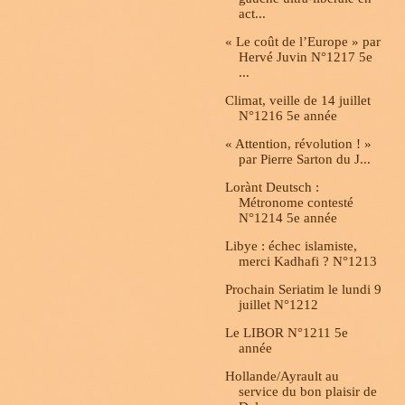
act...
« Le coût de l’Europe » par
Hervé Juvin N°1217 5e
...
Climat, veille de 14 juillet
N°1216 5e année
« Attention, révolution ! »
par Pierre Sarton du J...
Lorànt Deutsch :
Métronome contesté
N°1214 5e année
Libye : échec islamiste,
merci Kadhafi ? N°1213
Prochain Seriatim le lundi 9
juillet N°1212
Le LIBOR N°1211 5e
année
Hollande/Ayrault au
service du bon plaisir de