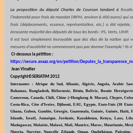
La proposition du député Charles de Courson tendant à
fiscal
l’indemnité pour frais de mandat (IRFM, environ 6.400 euros) qui se
frais (déplacements, essence, représentation, etc.) a été rejetée
écrasante majorité des députés de tous les bords : PS, Verts, UMP.
Il est tout simplement incroyable que des élus de la nation qui 
mesures d’austérité ne commencent pas par donner l’exemple ! Ils n’e
Ci-dessous la pétition :
https://secure.avaaz.org/en/petition/Deputes_la_transparence_
Jean
Vinatier
Copyright©SERIATIM 2012
Internautes : Afrique du Sud, Albanie, Algérie, Angola, Arabie Saou
Bahamas, Bangladesh, Biélorussie, Bénin, Bolivie, Bosnie Herzégovi
Cameroun, Canada, Chili, Chine (+Hongkong & Macao), Chypre, Colom
Costa-Rica, Côte d’Ivoire, Djibouti, EAU, Egypte, Etats-Unis (30 Etat
Ghana, Gabon, Gambie, Géorgie, Guatemala, Guinée, Guinée, Haïti, Ho
Islande, Israël, Jamaïque, Jordanie, Kazakhstan, Kenya, Laos, Liba
Madagascar, Malaisie, Malawi, Mali, Maurice, Maroc, Mauritanie, Mexi
Nigeria, Norvège, Nouvelle Zélande, Oman, Ouzbékistan, Palestine, P