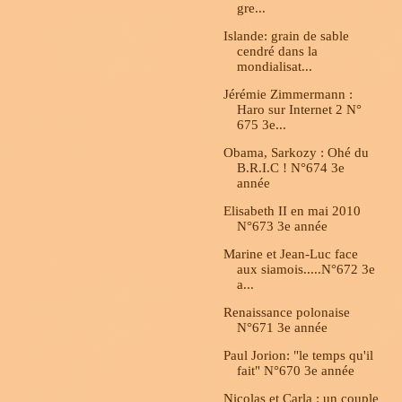
gre...
Islande: grain de sable
cendré dans la
mondialisat...
Jérémie Zimmermann :
Haro sur Internet 2 N°
675 3e...
Obama, Sarkozy : Ohé du
B.R.I.C ! N°674 3e
année
Elisabeth II en mai 2010
N°673 3e année
Marine et Jean-Luc face
aux siamois.....N°672 3e
a...
Renaissance polonaise
N°671 3e année
Paul Jorion: "le temps qu'il
fait" N°670 3e année
Nicolas et Carla : un couple