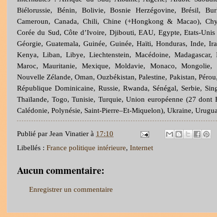
Biélorussie, Bénin, Bolivie, Bosnie Herzégovine, Brésil, B
Cameroun, Canada, Chili, Chine (+Hongkong & Macao), Chy
Corée du Sud, Côte d’Ivoire, Djibouti, EAU, Egypte, Etats-Unis
Géorgie, Guatemala, Guinée, Guinée, Haïti, Honduras, Inde, Irak
Kenya, Liban, Libye, Liechtenstein, Macédoine, Madagascar, 
Maroc, Mauritanie, Mexique, Moldavie, Monaco, Mongolie, N
Nouvelle Zélande, Oman, Ouzbékistan, Palestine, Pakistan, Pérou,
République Dominicaine, Russie, Rwanda, Sénégal, Serbie, Sing
Thaïlande, Togo, Tunisie, Turquie, Union européenne (27 do
Calédonie, Polynésie, Saint-Pierre–Et-Miquelon), Ukraine, Urug
Publié par
Jean Vinatier
à
17:10
Libellés :
France politique intérieure
,
Internet
Aucun commentaire:
Enregistrer un commentaire