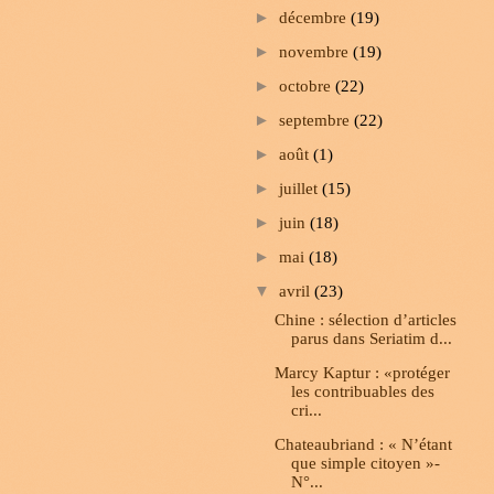
►
décembre
(19)
►
novembre
(19)
►
octobre
(22)
►
septembre
(22)
►
août
(1)
►
juillet
(15)
►
juin
(18)
►
mai
(18)
▼
avril
(23)
Chine : sélection d’articles
parus dans Seriatim d...
Marcy Kaptur : «protéger
les contribuables des
cri...
Chateaubriand : « N’étant
que simple citoyen »-
N°...