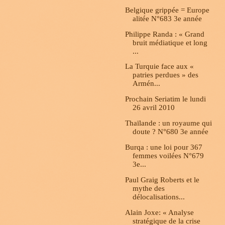
Belgique grippée = Europe
alitée N°683 3e année
Philippe Randa : « Grand
bruit médiatique et long
...
La Turquie face aux «
patries perdues » des
Armén...
Prochain Seriatim le lundi
26 avril 2010
Thaïlande : un royaume qui
doute ? N°680 3e année
Burqa : une loi pour 367
femmes voilées N°679
3e...
Paul Graig Roberts et le
mythe des
délocalisations...
Alain Joxe: « Analyse
stratégique de la crise