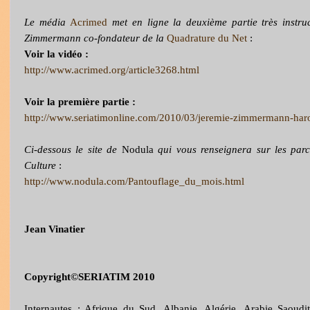
Le média
Acrimed
met en ligne la deuxième partie très instru
Zimmermann co-fondateur de la
Quadrature du Net
:
Voir la vidéo :
http://www.acrimed.org/article3268.html
Voir la première partie :
http://www.seriatimonline.com/2010/03/jeremie-zimmermann-haro-
Ci-dessous le site de
Nodula
qui vous renseignera sur les parc
Culture
:
http://www.nodula.com/Pantouflage_du_mois.html
Jean Vinatier
Copyright©SERIATIM 2010
Internautes : Afrique du Sud, Albanie, Algérie, Arabie Saoudit