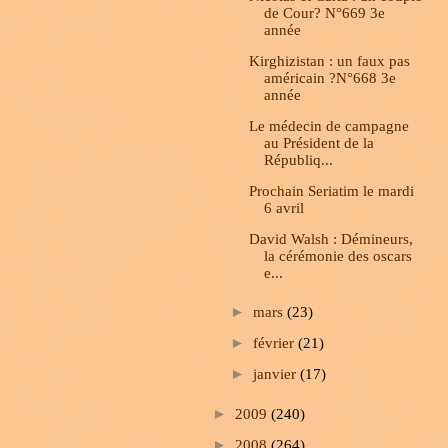
de Cour? N°669 3e
année
Kirghizistan : un faux pas
américain ?N°668 3e
année
Le médecin de campagne
au Président de la
Républiq...
Prochain Seriatim le mardi
6 avril
David Walsh : Démineurs,
la cérémonie des oscars
e...
►
mars
(23)
►
février
(21)
►
janvier
(17)
►
2009
(240)
►
2008
(264)