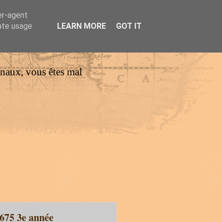
er-agent
rate usage
LEARN MORE
GOT IT
urnaux, vous êtes mal
675 3e année