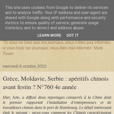
This site uses cookies from Google to deliver its services
and to analyze traffic. Your IP address and user-agent are
shared with Google along with performance and security
metrics to ensure quality of service, generate usage
SERIATIM
statistics, and to detect and address abuse.
LEARN MORE
GOT IT
"Si vous ne lisez pas les journaux, vous n'êtes pas informés;
si vous lisez les journaux, vous êtes mal informés" Mark
Twain
mercredi 6 octobre 2010
Grèce, Moldavie, Serbie : apéritifs chinois
avant festin ? N°760 4e année
Hier,
Arte,
a diffusé deux reportages consacrés à la Chine dont
le premier rapportait l’installation d’entrepreneurs et de
travailleurs chinois dans le port de Hambourg. Le détail intéressant
était le suivant : savez-vous comment les Chinois caractérisaient