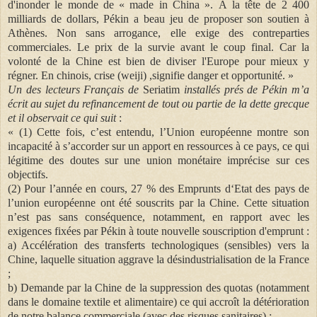
d'inonder le monde de « made in China ». À la tête de 2 400
milliards de dollars, Pékin a beau jeu de proposer son soutien à
Athènes. Non sans arrogance, elle exige des contreparties
commerciales. Le prix de la survie avant le coup final. Car la
volonté de la Chine est bien de diviser l'Europe pour mieux y
régner. En chinois, crise (weiji) ,signifie danger et opportunité. »
Un des lecteurs Français de
Seriatim
installés prés de Pékin m’a
écrit au sujet du refinancement de tout ou partie de la dette grecque
et il observait ce qui suit
:
« (1) Cette fois, c’est entendu, l’Union européenne montre son
incapacité à s’accorder sur un apport en ressources à ce pays, ce qui
légitime des doutes sur une union monétaire imprécise sur ces
objectifs.
(2) Pour l’année en cours, 27 % des Emprunts d‘Etat des pays de
l’union européenne ont été souscrits par la Chine. Cette situation
n’est pas sans conséquence, notamment, en rapport avec les
exigences fixées par Pékin à toute nouvelle souscription d'emprunt :
a) Accélération des transferts technologiques (sensibles) vers la
Chine, laquelle situation aggrave la désindustrialisation de la France
;
b) Demande par la Chine de la suppression des quotas (notamment
dans le domaine textile et alimentaire) ce qui accroît la détérioration
de notre balance commerciale (avec des risques sanitaires) ;