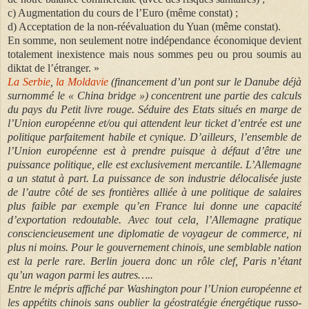
c) Augmentation du cours de l’Euro (même constat) ;
d) Acceptation de la non-réévaluation du Yuan (même constat).
En somme, non seulement notre indépendance économique devient
totalement inexistence mais nous sommes peu ou prou soumis au
diktat de l’étranger. »
La Serbie
,
la Moldavie
(financement d’un pont sur le Danube déjà
surnommé le « China bridge ») concentrent une partie des calculs
du pays du Petit livre rouge. Séduire des Etats situés en marge de
l’Union européenne et/ou qui attendent leur ticket d’entrée est une
politique parfaitement habile et cynique. D’ailleurs, l’ensemble de
l’Union européenne est à prendre puisque à défaut d’être une
puissance politique, elle est exclusivement mercantile. L’Allemagne
a un statut à part. La puissance de son industrie délocalisée juste
de l’autre côté de ses frontières alliée à une politique de salaires
plus faible par exemple qu’en France lui donne une capacité
d’exportation redoutable. Avec tout cela, l’Allemagne pratique
consciencieusement une diplomatie de voyageur de commerce, ni
plus ni moins. Pour le gouvernement chinois, une semblable nation
est la perle rare. Berlin jouera donc un rôle clef, Paris n’étant
qu’un wagon parmi les autres…..
Entre le mépris affiché par Washington pour l’Union européenne et
les appétits chinois sans oublier la géostratégie énergétique russo-