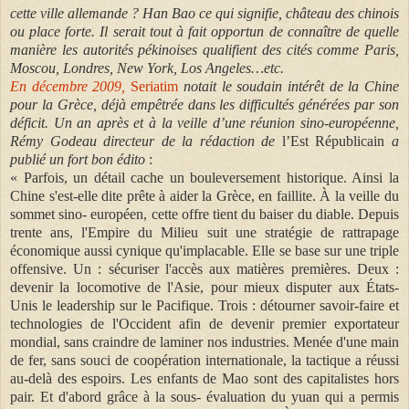
cette ville allemande ? Han Bao ce qui signifie, château des chinois
ou place forte. Il serait tout à fait opportun de connaître de quelle
manière les autorités pékinoises qualifient des cités comme Paris,
Moscou, Londres, New York, Los Angeles…etc.
En décembre 2009,
Seriatim
notait le soudain intérêt de la Chine
pour la Grèce, déjà empêtrée dans les difficultés générées par son
déficit. Un an après et à la veille d’une réunion sino-européenne,
Rémy Godeau directeur de la rédaction de
l’Est Républicain
a
publié un fort bon édito
:
« Parfois, un détail cache un bouleversement historique. Ainsi la
Chine s'est-elle dite prête à aider la Grèce, en faillite. À la veille du
sommet sino- européen, cette offre tient du baiser du diable. Depuis
trente ans, l'Empire du Milieu suit une stratégie de rattrapage
économique aussi cynique qu'implacable. Elle se base sur une triple
offensive. Un : sécuriser l'accès aux matières premières. Deux :
devenir la locomotive de l'Asie, pour mieux disputer aux États-
Unis le leadership sur le Pacifique. Trois : détourner savoir-faire et
technologies de l'Occident afin de devenir premier exportateur
mondial, sans craindre de laminer nos industries. Menée d'une main
de fer, sans souci de coopération internationale, la tactique a réussi
au-delà des espoirs. Les enfants de Mao sont des capitalistes hors
pair. Et d'abord grâce à la sous- évaluation du yuan qui a permis