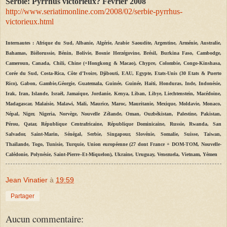
Serbie: Pyrrhus victorieux? Février 2008
http://www.seriatimonline.com/2008/02/serbie-pyrrhus-
victorieux.html
Internautes : Afrique du Sud, Albanie, Algérie, Arabie Saoudite, Argentine, Arménie, Australie,
Bahamas, Biélorussie, Bénin, Bolivie, Bosnie Herzégovine, Brésil, Burkina Faso, Cambodge,
Cameroun, Canada, Chili, Chine (+Hongkong & Macao), Chypre, Colombie, Congo-Kinshasa,
Corée du Sud, Costa-Rica, Côte d’Ivoire, Djibouti, EAU, Egypte, Etats-Unis (30 Etats & Puerto
Rico), Gabon, Gambie,Géorgie, Guatemala, Guinée, Guinée, Haïti, Honduras, Inde, Indonésie,
Irak, Iran, Islande, Israël, Jamaïque, Jordanie, Kenya, Liban, Libye, Liechtenstein, Macédoine,
Madagascar, Malaisie, Malawi, Mali, Maurice, Maroc, Mauritanie, Mexique, Moldavie, Monaco,
Népal, Niger, Nigeria, Norvège, Nouvelle Zélande, Oman, Ouzbékistan, Palestine, Pakistan,
Pérou, Qatar, République Centrafricaine, République Dominicaine, Russie, Rwanda, San
Salvador, Saint-Marin, Sénégal, Serbie, Singapour, Slovénie, Somalie, Suisse, Taiwan,
Thaïlande, Togo, Tunisie, Turquie, Union européenne (27 dont France + DOM-TOM, Nouvelle-
Calédonie, Polynésie, Saint-Pierre–Et-Miquelon), Ukraine, Uruguay, Venezuela, Vietnam, Yémen
Jean Vinatier
à
19:59
Partager
Aucun commentaire: