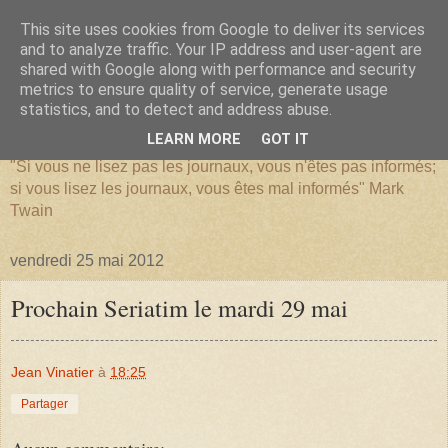
This site uses cookies from Google to deliver its services
and to analyze traffic. Your IP address and user-agent are
shared with Google along with performance and security
metrics to ensure quality of service, generate usage
SERIATIM
statistics, and to detect and address abuse.
LEARN MORE
GOT IT
"Si vous ne lisez pas les journaux, vous n'êtes pas informés;
si vous lisez les journaux, vous êtes mal informés" Mark
Twain
vendredi 25 mai 2012
Prochain Seriatim le mardi 29 mai
Jean Vinatier
à
18:25
Partager