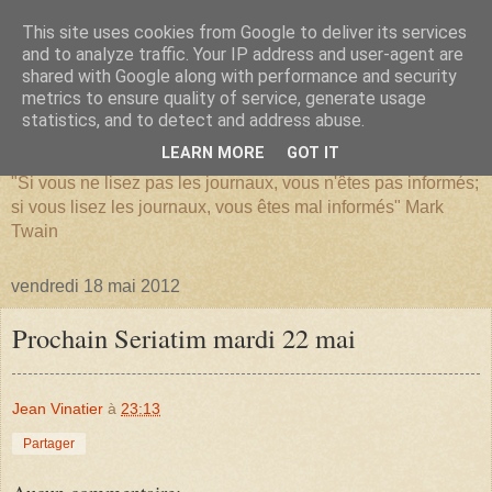
This site uses cookies from Google to deliver its services
and to analyze traffic. Your IP address and user-agent are
shared with Google along with performance and security
metrics to ensure quality of service, generate usage
SERIATIM
statistics, and to detect and address abuse.
LEARN MORE
GOT IT
"Si vous ne lisez pas les journaux, vous n'êtes pas informés;
si vous lisez les journaux, vous êtes mal informés" Mark
Twain
vendredi 18 mai 2012
Prochain Seriatim mardi 22 mai
Jean Vinatier
à
23:13
Partager