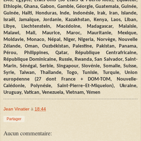
Ethiopie, Ghana, Gabon, Gambie, Géorgie, Guatemala, Guinée,
Guinée, Haïti, Honduras, Inde, Indonésie, Irak, Iran, Islande,
Israël, Jamaïque, Jordanie, Kazakhstan, Kenya, Laos, Liban,
Libye, Liechtenstein, Macédoine, Madagascar, Malaisie,
Malawi, Mali, Maurice, Maroc, Mauritanie, Mexique,
Moldavie, Monaco, Népal, Niger, Nigeria, Norvège, Nouvelle
Zélande, Oman, Ouzbékistan, Palestine, Pakistan, Panama,
Pérou, Philippines, Qatar, République Centrafricaine,
République Dominicaine, Russie, Rwanda, San Salvador, Saint-
Marin, Sénégal, Serbie, Singapour, Slovénie, Somalie, Suisse,
Syrie, Taiwan, Thaïlande, Togo, Tunisie, Turquie, Union
européenne (27 dont France + DOM-TOM, Nouvelle-
Calédonie, Polynésie, Saint
-
Pierre–Et-Miquelon), Ukraine,
Uruguay, Vatican, Venezuela, Vietnam, Yémen
Jean Vinatier
à
18:44
Partager
Aucun commentaire: