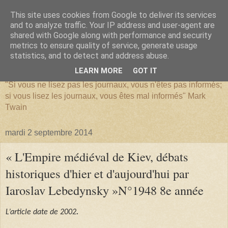
This site uses cookies from Google to deliver its services
and to analyze traffic. Your IP address and user-agent are
shared with Google along with performance and security
metrics to ensure quality of service, generate usage
SERIATIM
statistics, and to detect and address abuse.
LEARN MORE
GOT IT
"Si vous ne lisez pas les journaux, vous n'êtes pas informés;
si vous lisez les journaux, vous êtes mal informés" Mark
Twain
mardi 2 septembre 2014
« L'Empire médiéval de Kiev, débats
historiques d'hier et d'aujourd'hui par
Iaroslav Lebedynsky »N°1948 8e année
L’article date de 2002
.