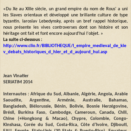
«
Du Xe au XIIIe siècle, un grand empire du nom de
Rous'
a uni
les Slaves orientaux et développé une brillante culture de type
byzantin. Iaroslav Lebedynsky, après un bref rappel historique,
nous présente les vives controverses dont son histoire et son
héritage ont fait et font encore aujourd'hui l'objet. »
La suite ci-dessous :
http://www.clio.fr/BIBLIOTHEQUE/l_empire_medieval_de_kie
v_debats_historiques_d_hier_et_d_aujourd_hui.asp
Jean Vinatier
SERIATIM 2014
Internautes : Afrique du Sud, Albanie, Algérie, Angola, Arabie
Saoudite, Argentine, Arménie, Australie, Bahamas,
Bangladesh, Biélorussie, Bénin, Bolivie, Bosnie Herzégovine,
Brésil, Burkina Faso, Cambodge, Cameroun, Canada, Chili,
Chine (+Hongkong & Macao), Chypre, Colombie, Congo-
Kinshasa, Corée du Sud, Costa-Rica, Côte d’Ivoire, Djibouti,
EAU, Egypte, Etats-Unis (30 Etats & Puerto-Rico), Equateur,