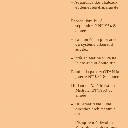
« Aquarelles des châteaux
et demeures disparus de
...
Ecosse libre le 18
septembre ? N°1954 8e
année
« La montée en puissance
du système allemand
suggè...
« Brésil : Marina Silva ne
laisse aucun doute sur ...
Poutine la paix et OTAN la
guerre N°1951 8e année
Hollande : Valérie est un
Mistral….N°1950 8e
année
« La Samaritaine : une
question architecturale
ou ...
« L'Empire médiéval de
Kiev, débats historiques