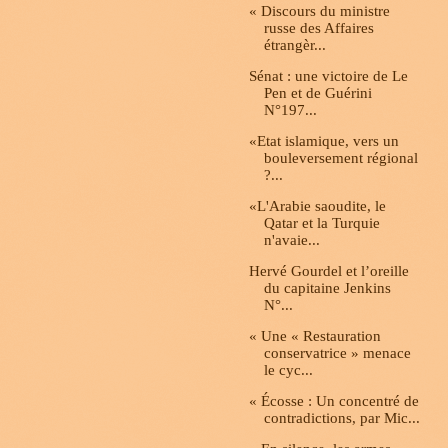
« Discours du ministre
russe des Affaires
étrangèr...
Sénat : une victoire de Le
Pen et de Guérini
N°197...
«Etat islamique, vers un
bouleversement régional
?...
«L'Arabie saoudite, le
Qatar et la Turquie
n'avaie...
Hervé Gourdel et l’oreille
du capitaine Jenkins
N°...
« Une « Restauration
conservatrice » menace
le cyc...
« Écosse : Un concentré de
contradictions, par Mic...