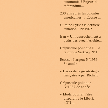
autonomie ? Enjeux du
référendum...
238 ans après les colonies
américaines : l’Ecosse ...
Ukraine-Syrie : la dernière
tentation ? N°1962
Iran « Un rapprochement à
petits pas avec l’Arabie...
Crépuscule politique II : le
retour de Sarkozy N°1...
Ecosse : l’argent N°1959
8e année
« Décès de la géostratégie
française » par Richard...
Crépuscule politique
N°1957 8e année
« Ebola pourrait faire
disparaitre le Libéria
»N°1...