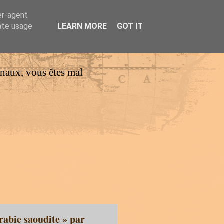
er-agent
rate usage
LEARN MORE
GOT IT
urnaux, vous êtes mal
rabie saoudite » par