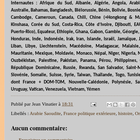
Internautes : Afrique du Sud, Albanie, Algérie, Angola, Arab
Australie, Bahamas, Bangladesh, Biélorussie, Bénin, Bolivie, Bosnie
Cambodge, Cameroun, Canada, Chili, Chine (+Hongkong & Ma
Kinshasa, Corée du Sud, Costa-Rica, Côte d’Ivoire, Djibouti, EA
Puerto-Rico), Equateur, Ethiopie, Ghana, Gabon, Gambie, Géorgie,
Honduras, Inde, Indonésie, Irak, Iran, Islande, Israël, Jamaïque,
Liban, Libye, Liechtenstein, Macédoine, Madagascar, Malaisi
Mauritanie, Mexique, Moldavie, Monaco, Népal, Niger, Nigeria,
Ouzbékistan, Palestine, Pakistan, Panama, Pérou, Philippines, 
République Dominicaine, Russie, Rwanda, San Salvador, Saint-M
Slovénie, Somalie, Suisse, Syrie, Taiwan, Thaïlande, Togo, Tuni
dont France + DOM-TOM, Nouvelle-Calédonie, Polynésie, Sa
Uruguay, Vatican, Venezuela, Vietnam, Yémen
Publié par
Jean Vinatier
à
18:31
Libellés :
Arabie Saoudite
,
France politique extérieure
,
histoire
,
Or
Aucun commentaire: