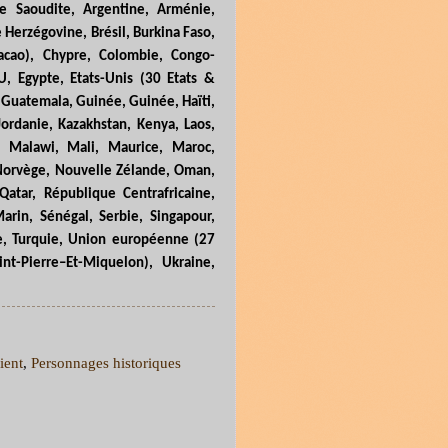
ie Saoudite, Argentine, Arménie,
 Herzégovine, Brésil, Burkina Faso,
cao), Chypre, Colombie, Congo-
U, Egypte, Etats-Unis (30 Etats &
 Guatemala, Guinée, Guinée, Haïti,
 Jordanie, Kazakhstan, Kenya, Laos,
e, Malawi, Mali, Maurice, Maroc,
 Norvège, Nouvelle Zélande, Oman,
Qatar, République Centrafricaine,
arin, Sénégal, Serbie, Singapour,
sie, Turquie, Union européenne (27
int
-
Pierre–Et-Miquelon), Ukraine,
ient
,
Personnages historiques