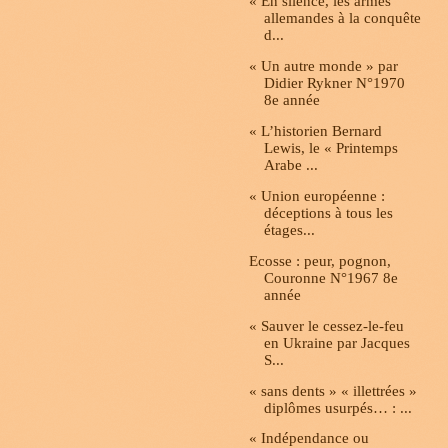
« En silence, les armes
allemandes à la conquête
d...
« Un autre monde » par
Didier Rykner N°1970
8e année
« L’historien Bernard
Lewis, le « Printemps
Arabe ...
« Union européenne :
déceptions à tous les
étages...
Ecosse : peur, pognon,
Couronne N°1967 8e
année
« Sauver le cessez-le-feu
en Ukraine par Jacques
S...
« sans dents » « illettrées »
diplômes usurpés… : ...
« Indépendance ou