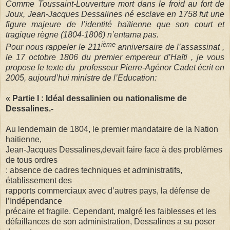
Comme Toussaint-Louverture mort dans le froid au fort de
Joux, Jean-Jacques Dessalines né esclave en 1758 fut une
figure majeure de l’identité haïtienne que son court et
tragique règne (1804-1806) n’entama pas.
ième
Pour nous rappeler le 211
anniversaire de l’assassinat ,
le 17 octobre 1806 du premier empereur d’Haïti , je vous
propose le texte du
professeur Pierre-Agénor Cadet écrit en
2005, aujourd’hui ministre de l’Education:
«
Partie I : Idéal dessalinien ou nationalisme de
Dessalines.-
Au lendemain de 1804, le premier mandataire de la Nation
haitienne,
Jean-Jacques Dessalines,devait faire face à des problèmes
de tous ordres
: absence de cadres techniques et administratifs,
établissement des
rapports commerciaux avec d’autres pays, la défense de
l’Indépendance
précaire et fragile. Cependant, malgré les faiblesses et les
défaillances de son administration, Dessalines a su poser