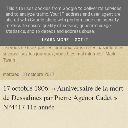
This site uses cookies from Google to deliver its services
and to analyze traffic. Your IP address and user-agent are
shared with Google along with performance and security
metrics to ensure quality of service, generate usage
SERIATIM
statistics, and to detect and address abuse.
LEARN MORE
GOT IT
"Si vous ne lisez pas les journaux, vous n'êtes pas informés;
si vous lisez les journaux, vous êtes mal informés" Mark
Twain
mercredi 18 octobre 2017
17 octobre 1806: « Anniversaire de la mort
de Dessalines par Pierre Agénor Cadet »
N°4417 11e année