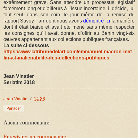
extrêmement grave. Sans attendre un processus législatif
forcément long et d’ailleurs à l’issue incertaine, il décide, lui
tout seul, dans son coin, le jour même de la remise du
rapport Savoy-Farr dont nous avons
démontré ici
la manière
dont il était biaisé et avait été mené sans même respecter
les consignes qu’il avait donné, d’offrir au Bénin vingt-six
œuvres appartenant aux collections publiques françaises.
La suite ci-dessous
https://www.latribunedelart.com/emmanuel-macron-met-
fin-a-l-inalienabilite-des-collections-publiques
Jean Vinatier
Seriatim 2018
Jean Vinatier
à
14:36
Partager
Aucun commentaire:
Enregistrer un commentaire