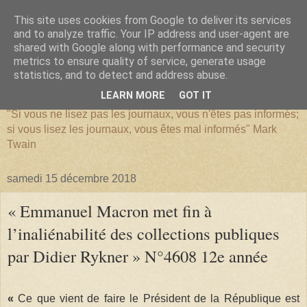
This site uses cookies from Google to deliver its services
and to analyze traffic. Your IP address and user-agent are
shared with Google along with performance and security
metrics to ensure quality of service, generate usage
SERIATIM
statistics, and to detect and address abuse.
LEARN MORE
GOT IT
"Si vous ne lisez pas les journaux, vous n'êtes pas informés;
si vous lisez les journaux, vous êtes mal informés" Mark
Twain
samedi 15 décembre 2018
« Emmanuel Macron met fin à
l’inaliénabilité des collections publiques
par Didier Rykner » N°4608 12e année
«
Ce que vient de faire le Président de la République est