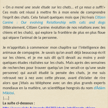
«
On
a mené une seule étude sur les chats... et ça nous a suffi!»
Ces mots ont réussi à mettre fin à mon envie de comprendre
l’esprit des chats. Cela faisait quelques mois que j’écrivais
Citizen
Canine : Our evolving Relationship with cats and dogs
(littéralement, Citizen Canine: évolution de nos relations avec les
chiens et les chats), qui explore la frontière de plus en plus floue
qui sépare l’animal de la personne.
Je m’apprêtais à commencer mon chapitre sur l’intelligence des
animaux de compagnie. Je savais qu’on avait déjà beaucoup écrit
sur les chiens, et je me suis dit qu’il devait au moins y avoir
quelques études réalisées sur les chats. Mais après des semaines
de recherches pour trouver quelqu’un (ne serait-ce qu’une seule
personne) qui aurait étudié la pensée des chats, je me suis
retrouvé nez à nez avec cette phrase, avant d’éclater de rire
alors que j’étais au téléphone avec un des plus grands experts
mondiaux en la matière, un scientifique hongrois du nom
d’Ádám
Miklósi
.
|….]
La suite ci-dessous :