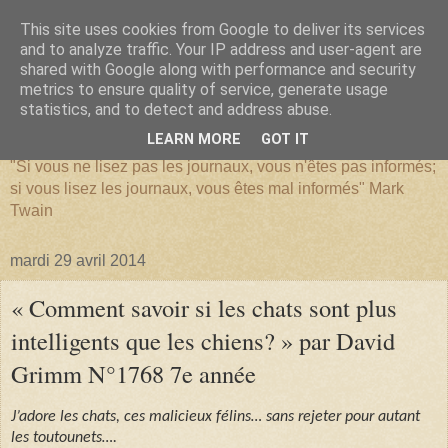
This site uses cookies from Google to deliver its services
and to analyze traffic. Your IP address and user-agent are
shared with Google along with performance and security
metrics to ensure quality of service, generate usage
SERIATIM
statistics, and to detect and address abuse.
LEARN MORE
GOT IT
"Si vous ne lisez pas les journaux, vous n'êtes pas informés;
si vous lisez les journaux, vous êtes mal informés" Mark
Twain
mardi 29 avril 2014
« Comment savoir si les chats sont plus
intelligents que les chiens? » par David
Grimm N°1768 7e année
J’adore les chats, ces malicieux félins… sans rejeter pour autant
les toutounets….