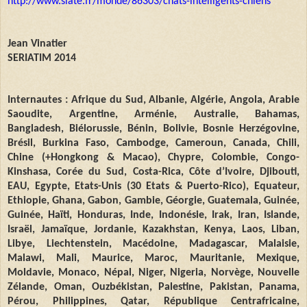
http://www.slate.fr/monde/86303/chats-intelligents-chiens
Jean Vinatier
SERIATIM 2014
Internautes : Afrique du Sud, Albanie, Algérie, Angola, Arabie
Saoudite, Argentine, Arménie, Australie, Bahamas,
Bangladesh, Biélorussie, Bénin, Bolivie, Bosnie Herzégovine,
Brésil, Burkina Faso, Cambodge, Cameroun, Canada, Chili,
Chine (+Hongkong & Macao), Chypre, Colombie, Congo-
Kinshasa, Corée du Sud, Costa-Rica, Côte d’Ivoire, Djibouti,
EAU, Egypte, Etats-Unis (30 Etats & Puerto-Rico), Equateur,
Ethiopie, Ghana, Gabon, Gambie, Géorgie, Guatemala, Guinée,
Guinée, Haïti, Honduras, Inde, Indonésie, Irak, Iran, Islande,
Israël, Jamaïque, Jordanie, Kazakhstan, Kenya, Laos, Liban,
Libye, Liechtenstein, Macédoine, Madagascar, Malaisie,
Malawi, Mali, Maurice, Maroc, Mauritanie, Mexique,
Moldavie, Monaco, Népal, Niger, Nigeria, Norvège, Nouvelle
Zélande, Oman, Ouzbékistan, Palestine, Pakistan, Panama,
Pérou, Philippines, Qatar, République Centrafricaine,