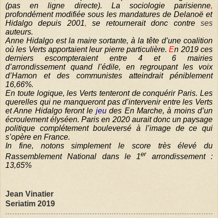
(pas en ligne directe). La sociologie parisienne
,
profondément modifiée sous les mandatures de Delanoë et
Hidalgo depuis 2001
,
se retournerait donc contre
ses
auteurs.
Anne Hidalgo est la maire sortante, à la tête d’une coalition
où les Verts apportaient leur pierre particulière.
E
n 2019 ces
derniers escompteraient entre 4 et 6 mairies
d’arrondissement quand l’édile, en regroupant les voix
d’Hamon et des communistes atteindrait péniblement
16,66%.
En toute logique, les Verts tenteront de conquérir Paris. Les
querelles qui ne manqueront pas d’intervenir entre les Verts
et Anne Hidalgo feront le
jeu
des En Marche, à moins d’un
écroulement élyséen. Paris en 2020 aurait donc un paysage
politique complétement bouleversé à l’image de ce qui
s’opère en France.
In fine, notons simplement le score très élevé du
er
Rassemblement National dans le 1
arrondissement :
13,65%
Jean Vinatier
Seriatim 2019