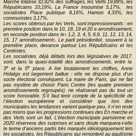
Marche totalise 32,92% des suffrages, les Verts 19,89%, les
Républicains 10,19%, La France insoumise 5,17%, les
socialistes Place publique 8,16%, Hamon 4,33%, les
communistes 3,17%.
Les scores obtenus par les Verts, sont impressionnants : en
première position dans le 10, 18, 19 et 20 e arrondissement,
en seconde position dans le
s
1,2, 3, 4, 5, 6,9, 11, 12, 13, 14,
15, 17 arrondissement
s
. Le parti présidentiel, souvent à la
première place, devance partout Les Républicains et les
Centristes.
Les socialistes
,
déjà défaits lors des législatives de 2017
,
sont
,
dans la quasi-totalité des arrondissements
,
entre la
e
e
3
et la 5
place. A lire brutalement les chiffres, Anne
Hidalgo est largement battue : elle ne dispose plus d’un
socle électoral conséquent. La maire de Paris
,
qui ne fait
pas mystère de choisir Paris Centre (les quatre premiers
arrondissements regroupés)
,
ne réaliserait pas du tout un
score honorable. S’il faut tenir compte de la spécificité de
l’élection européenne et considérer que lors des
municipales les tendances varient quelque peu, il n’en reste
pas moins que les progressions continues des En marche et
des Verts sont un fait. L’élection municipale parisienne en
2020 réservera des surprises et sans doute marquera-t-elle
le terme d’anciens partis très marqués idéologiquement tels
les socialistes, les Républicains qui remontent au gaullisme