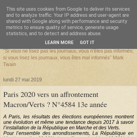
This site uses cookies from Google to deliver its services
and to analyze traffic. Your IP address and user-agent are
shared with Google along with performance and security
metrics to ensure quality of service, generate usage
SERIATIM
statistics, and to detect and address abuse.
LEARN MORE
GOT IT
"Si vous ne lisez pas les journaux, vous n'êtes pas informés;
si vous lisez les journaux, vous êtes mal informés" Mark
Twain
lundi 27 mai 2019
Paris 2020 vers un affrontement
Macron/Verts ? N°4584 13e année
A Paris, les résultats des élections européennes montrent
une évolution et même une tendance depuis 2017 à savoir
l’installation de la République en Marche et des Verts.
Pour l’ensemble des arrondissements, La République en