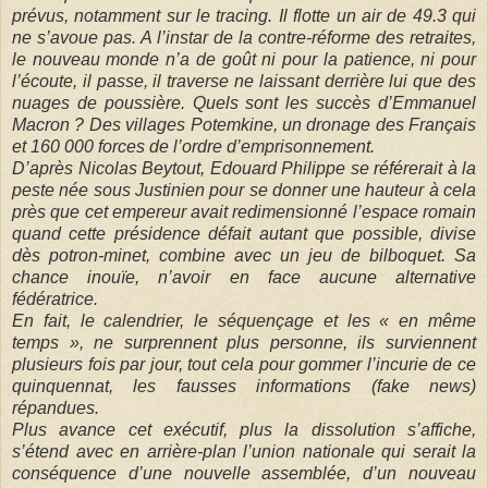
prévus, notamment sur le tracing. Il flotte un air de 49.3 qui
ne s’avoue pas. A l’instar de la contre-réforme des retraites,
le nouveau monde n’a de goût ni pour la patience, ni pour
l’écoute, il passe, il traverse ne laissant derrière lui que des
nuages de poussière. Quels sont les succès d’Emmanuel
Macron ? Des villages Potemkine, un dronage des Français
et 160 000 forces de l’ordre d’emprisonnement.
D’après Nicolas Beytout, Edouard Philippe se référerait à la
peste née sous Justinien pour se donner une hauteur à cela
près que cet empereur avait redimensionné l’espace romain
quand cette présidence défait autant que possible, divise
dès potron-minet, combine avec un jeu de bilboquet. Sa
chance inouïe, n’avoir en face aucune alternative
fédératrice.
En fait, le calendrier, le séquençage et les « en même
temps », ne surprennent plus personne, ils surviennent
plusieurs fois par jour, tout cela pour gommer l’incurie de ce
quinquennat, les fausses informations (fake news)
répandues.
Plus avance cet exécutif, plus la dissolution s’affiche,
s’étend avec en arrière-plan l’union nationale qui serait la
conséquence d’une nouvelle assemblée, d’un nouveau