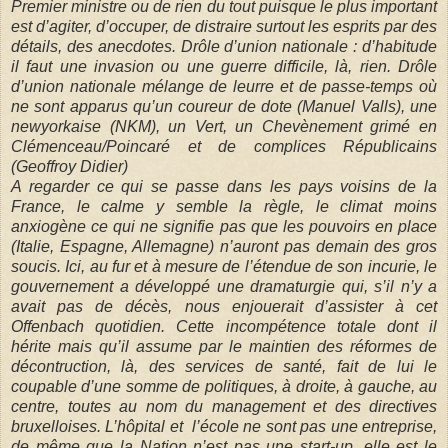
Premier ministre ou de rien du tout puisque le plus important
est d’agiter, d’occuper, de distraire surtout les esprits par des
détails, des anecdotes. Drôle d’union nationale : d’habitude
il faut une invasion ou une guerre difficile, là, rien. Drôle
d’union nationale mélange de leurre et de passe-temps où
ne sont apparus qu’un coureur de dote (Manuel Valls), une
newyorkaise (NKM), un Vert, un Chevènement grimé en
Clémenceau/Poincaré et de complices Républicains
(Geoffroy Didier)
A regarder ce qui se passe dans les pays voisins de la
France, le calme y semble la règle, le climat moins
anxiogène ce qui ne signifie pas que les pouvoirs en place
(Italie, Espagne, Allemagne) n’auront pas demain des gros
soucis. Ici, au fur et à mesure de l’étendue de son incurie, le
gouvernement a développé une dramaturgie qui, s’il n’y a
avait pas de décès, nous enjouerait d’assister à cet
Offenbach quotidien. Cette incompétence totale dont il
hérite mais qu’il assume par le maintien des réformes de
décontruction, là, des services de santé, fait de lui le
coupable d’une somme de politiques, à droite, à gauche, au
centre, toutes au nom du management et des directives
bruxelloises. L’hôpital et
l’école ne sont pas une entreprise,
de même que la Nation n’est pas une start-up, elle est le