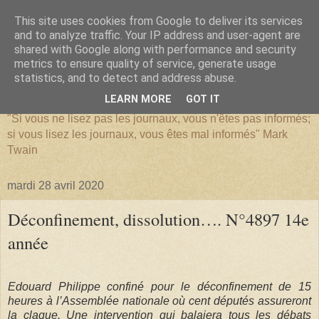
This site uses cookies from Google to deliver its services
and to analyze traffic. Your IP address and user-agent are
shared with Google along with performance and security
metrics to ensure quality of service, generate usage
SERIATIM
statistics, and to detect and address abuse.
LEARN MORE
GOT IT
"Si vous ne lisez pas les journaux, vous n'êtes pas informés;
si vous lisez les journaux, vous êtes mal informés" Mark
Twain
mardi 28 avril 2020
Déconfinement, dissolution…. N°4897 14e
année
Edouard Philippe confiné pour le déconfinement de 15
heures à l’Assemblée nationale où cent députés assureront
la claque. Une intervention qui balaiera tous les débats