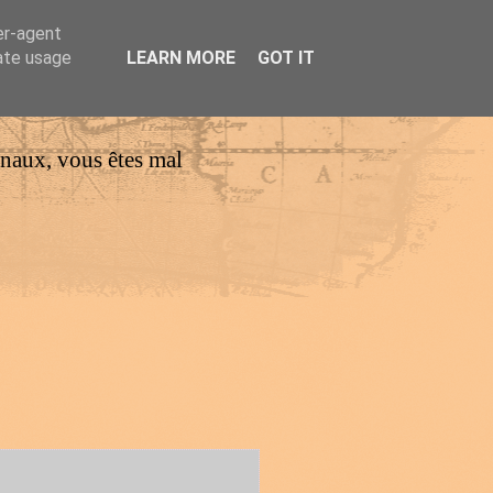
er-agent
rate usage
LEARN MORE
GOT IT
urnaux, vous êtes mal