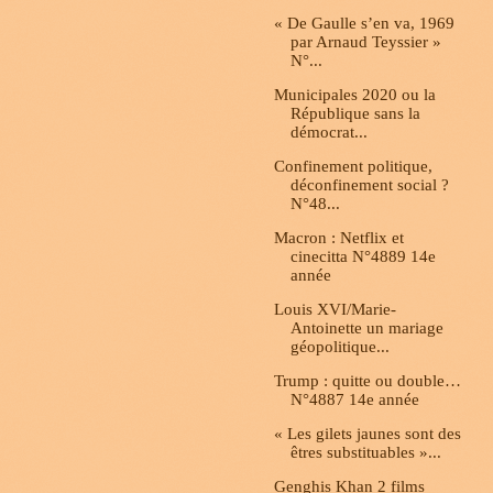
« De Gaulle s’en va, 1969
par Arnaud Teyssier »
N°...
Municipales 2020 ou la
République sans la
démocrat...
Confinement politique,
déconfinement social ?
N°48...
Macron : Netflix et
cinecitta N°4889 14e
année
Louis XVI/Marie-
Antoinette un mariage
géopolitique...
Trump : quitte ou double…
N°4887 14e année
« Les gilets jaunes sont des
êtres substituables »...
Genghis Khan 2 films