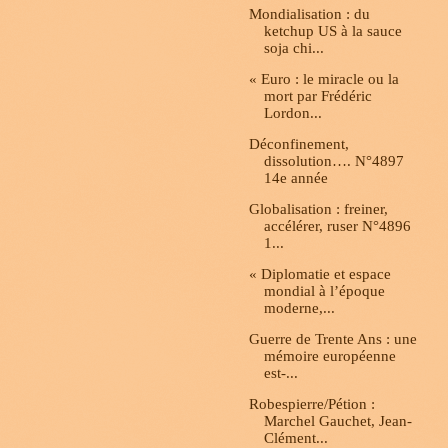
Mondialisation : du
ketchup US à la sauce
soja chi...
« Euro : le miracle ou la
mort par Frédéric
Lordon...
Déconfinement,
dissolution…. N°4897
14e année
Globalisation : freiner,
accélérer, ruser N°4896
1...
« Diplomatie et espace
mondial à l’époque
moderne,...
Guerre de Trente Ans : une
mémoire européenne
est-...
Robespierre/Pétion :
Marchel Gauchet, Jean-
Clément...