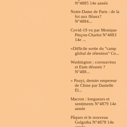
N°4885 14e année
Notre-Dame de Paris : de la
foi aux fléaux?
N°4884...
Covid-19 vu par Monique
Pinçon-Charlot N°4883
14e ...
«Difficile sortie du "camp
global de rétention" Co...
Washington : coronavirus
et Etats désunis ?
N°488...
« Pouyi, dernier empereur
de Chine par Danielle
El...
Macron : longueurs et
sentiments N°4879 14e
année
Pâques et le nouveau
Golgotha N°4878 14e