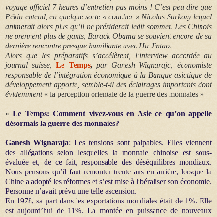
voyage officiel 7 heures d’entretien pas moins ! C’est peu dire que
Pékin entend, en quelque sorte « coacher » Nicolas Sarkozy lequel
animerait alors plus qu’il ne présiderait ledit sommet. Les Chinois
ne prennent plus de gants, Barack Obama se souvient encore de sa
dernière rencontre presque humiliante avec Hu Jintao.
Alors que les préparatifs s’accélèrent, l’interview accordée au
journal suisse,
Le Temps
,
par Ganesh Wignaraja, économiste
responsable de l’intégration économique à la Banque asiatique de
développement apporte, semble-t-il des éclairages importants dont
évidemment
« la perception orientale de la guerre des monnaies »
«
Le Temps: Comment vivez-vous en Asie ce qu’on appelle
désormais la guerre des monnaies?
Ganesh Wignaraja
: Les tensions sont palpables. Elles viennent
des allégations selon lesquelles la monnaie chinoise est sous-
évaluée et, de ce fait, responsable des déséquilibres mondiaux.
Nous pensons qu’il faut remonter trente ans en arrière, lorsque la
Chine a adopté les réformes et s’est mise à libéraliser son économie.
Personne n’avait prévu une telle ascension.
En 1978, sa part dans les exportations mondiales était de 1%. Elle
est aujourd’hui de 11%. La montée en puissance de nouveaux