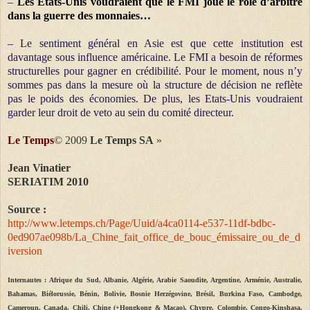
–
Les Etats-Unis voudraient que le FMI joue le rôle d’arbitre
dans la guerre des monnaies…
– Le sentiment général en Asie est que cette institution est
davantage sous influence américaine. Le FMI a besoin de réformes
structurelles pour gagner en crédibilité. Pour le moment, nous n’y
sommes pas dans la mesure où la structure de décision ne reflète
pas le poids des économies. De plus, les Etats-Unis voudraient
garder leur droit de veto au sein du comité directeur.
Le Temps
© 2009
Le Temps SA
»
Jean Vinatier
SERIATIM 2010
Source :
http://www.letemps.ch/Page/Uuid/a4ca0114-e537-11df-bdbc-
0ed907ae098b/La_Chine_fait_office_de_bouc_émissaire_ou_de_d
iversion
Internautes : Afrique du Sud, Albanie, Algérie, Arabie Saoudite, Argentine, Arménie, Australie,
Bahamas, Biélorussie, Bénin, Bolivie, Bosnie Herzégovine, Brésil, Burkina Faso, Cambodge,
Cameroun, Canada, Chili, Chine (+Hongkong & Macao), Chypre, Colombie, Congo-Kinshasa,