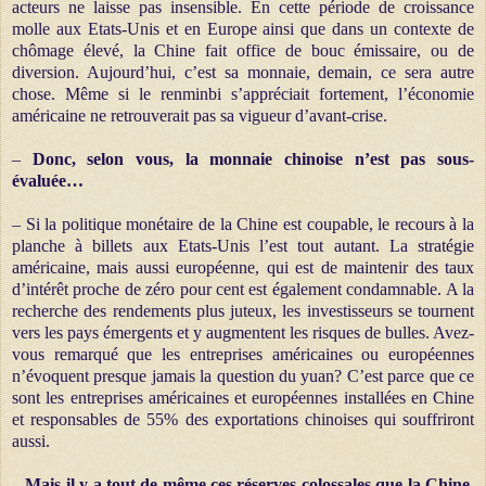
acteurs ne laisse pas insensible. En cette période de croissance
molle aux Etats-Unis et en Europe ainsi que dans un contexte de
chômage élevé, la Chine fait office de bouc émissaire, ou de
diversion. Aujourd’hui, c’est sa monnaie, demain, ce sera autre
chose. Même si le renminbi s’appréciait fortement, l’économie
américaine ne retrouverait pas sa vigueur d’avant-crise.
–
Donc, selon vous, la monnaie chinoise n’est pas sous-
évaluée…
– Si la politique monétaire de la Chine est coupable, le recours à la
planche à billets aux Etats-Unis l’est tout autant. La stratégie
américaine, mais aussi européenne, qui est de maintenir des taux
d’intérêt proche de zéro pour cent est également condamnable. A la
recherche des rendements plus juteux, les investisseurs se tournent
vers les pays émergents et y augmentent les risques de bulles. Avez-
vous remarqué que les entreprises américaines ou européennes
n’évoquent presque jamais la question du yuan? C’est parce que ce
sont les entreprises américaines et européennes installées en Chine
et responsables de 55% des exportations chinoises qui souffriront
aussi.
– Mais il y a tout de même ces réserves colossales que la Chine,