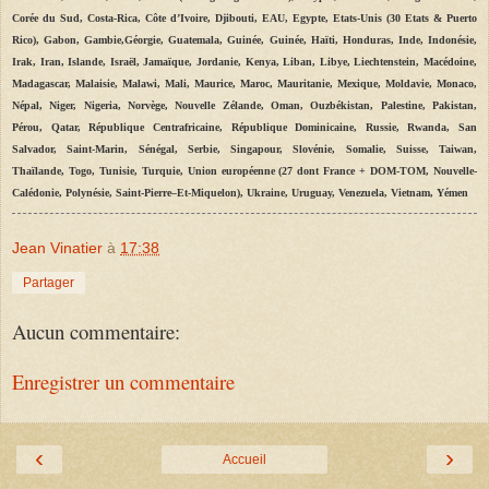
Corée du Sud, Costa-Rica, Côte d’Ivoire, Djibouti, EAU, Egypte, Etats-Unis (30 Etats & Puerto
Rico), Gabon, Gambie,Géorgie, Guatemala, Guinée, Guinée, Haïti, Honduras, Inde, Indonésie,
Irak, Iran, Islande, Israël, Jamaïque, Jordanie, Kenya, Liban, Libye, Liechtenstein, Macédoine,
Madagascar, Malaisie, Malawi, Mali, Maurice, Maroc, Mauritanie, Mexique, Moldavie, Monaco,
Népal, Niger, Nigeria, Norvège, Nouvelle Zélande, Oman, Ouzbékistan, Palestine, Pakistan,
Pérou, Qatar, République Centrafricaine, République Dominicaine, Russie, Rwanda, San
Salvador, Saint-Marin, Sénégal, Serbie, Singapour, Slovénie, Somalie, Suisse, Taiwan,
Thaïlande, Togo, Tunisie, Turquie, Union européenne (27 dont France + DOM-TOM, Nouvelle-
Calédonie, Polynésie, Saint-Pierre–Et-Miquelon), Ukraine, Uruguay, Venezuela, Vietnam, Yémen
Jean Vinatier
à
17:38
Partager
Aucun commentaire:
Enregistrer un commentaire
‹
›
Accueil