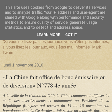
This site uses cookies from Google to deliver its services
and to analyze traffic. Your IP address and user-agent are
shared with Google along with performance and security
metrics to ensure quality of service, generate usage
SERIATIM
statistics, and to detect and address abuse.
LEARN MORE
GOT IT
"Si vous ne lisez pas les journaux, vous n'êtes pas informés;
si vous lisez les journaux, vous êtes mal informés" Mark
Twain
lundi 1 novembre 2010
«La Chine fait office de bouc émissaire,ou
de diversion» N°778 4e année
A la veille de la réunion du G20, la Chine commence à diffuser ici
et là des avertissements et notamment au Président de la
République française qui recevra du 14 au 16 novembre son
homologue chinois. Ce dernier a fait savoir qu’il aurait, durant ce